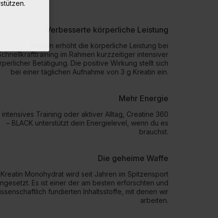
stützen.
Verbesserte körperliche Leistung
Kreatin erhöht die körperliche Leistung bei
Schnellkrafttraining im Rahmen kurzzeitiger intensiver
rperlicher Betätigung. Die positive Wirkung stellt sich
bei einer täglichen Aufnahme von 3 g Kreatin ein.
Mehr Energie
intensives Training oder aktiver Alltag, Creatine 360
– BLACK unterstützt dein Energielevel, wenn du es
brauchst.
Die geheime Waffe
Kreatin Monohydrat wird seit Jahren im Spitzensport
ingesetzt. Es ist einer der am besten erforschten und
issenschaftlich fundierten Inhaltsstoffe, mit denen wir
arbeiten.