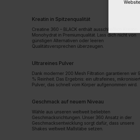
Website
Kreatin in Spitzenqualität
Creatine 360 – BLACK enthält ausschließlich Kreatin
Monohydrat in Premiumqualität. Lass dich nicht von
günstigen Alternativen oder leeren
Qualitätsversprechen überzeugen.
Ultrareines Pulver
Dank moderner 200 Mesh Filtration garantieren wir 
% Reinheit. Das Ergebnis: ein ultrafeines, mikronisier
Pulver, das schnell vom Körper aufgenommen wird.
Geschmack auf neuem Niveau
Wähle aus unseren weltweit beliebten
Geschmacksrichtungen. Unser 360 Ansatz in der
Geschmacksentwicklung sorgt dafür, dass unsere
Shakes weltweit Maßstäbe setzen.