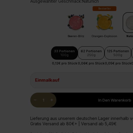
Ausgewählter Geschmack:
Natürlich
Glucosam
Bestseller
Beeren-Blitz
Orangen-Explosion
Natü
33 Portionen
62 Portionen
125 Portionen
100g
250g
500g
0,12€ pro Stück
0,06€ pro Stück
0,05€ pro Stück
0
Einmalkauf
Quantity
remove
add
In Den Warenkorb
Lieferung aus unserem deutschen Lager innerhalb 
Gratis Versand ab 80€+ | Versand ab 5,49€