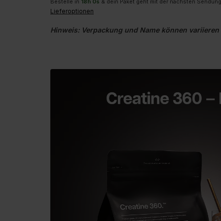
Bestelle in
17
h
59
m
59
s
& dein Paket geht mit der nächsten S
Lieferoptionen
Hinweis: Verpackung und Name können variieren