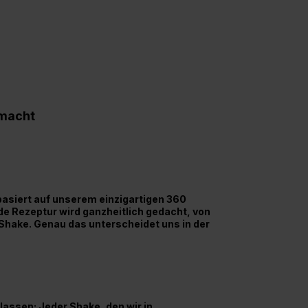
macht
basiert auf unserem einzigartigen 360
e Rezeptur wird ganzheitlich gedacht, von
 Shake. Genau das unterscheidet uns in der
lassen: Jeder Shake, den wir in