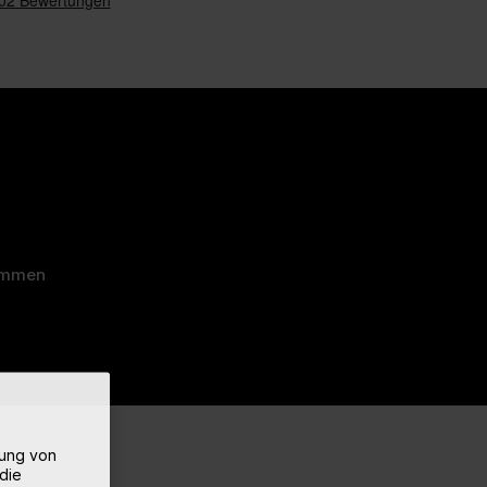
ommen
rung von
die