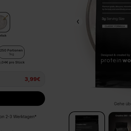
ine Extra
Endless Nootropic
Endless Coffee
rlich
250 Portionen
1kg
,04€ pro Stück
3,99€
Gehe übe
Gehe übe
Gehe übe
Gehe übe
von 2-3 Werktagen*