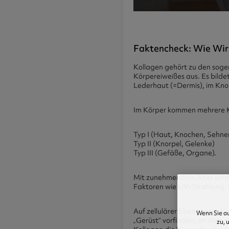
Faktencheck: Wie Wir
Kollagen gehört zu den soge
Körpereiweißes aus. Es bildet
Lederhaut (=Dermis), im Kno
Im Körper kommen mehrere K
Typ I (Haut, Knochen, Sehne
Typ II (Knorpel, Gelenke)
Typ III (Gefäße, Organe).
Mit zunehmendem Alter wird
Faktoren wie UV-Strahlung, 
Auf zellulärer Ebene sorgt Ko
Wenn Sie au
„Gerüst“ vorfinden, an dem s
zu, 