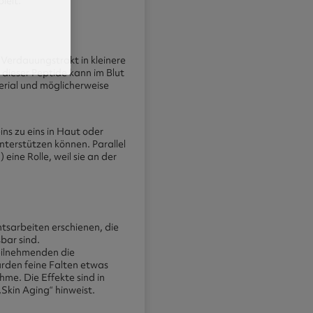
ielt.
 Verdauungstrakt in kleinere
dieser Peptide kann im Blut
rial und möglicherweise
ins zu eins in Haut oder
nterstützen können. Parallel
eine Rolle, weil sie an der
htsarbeiten erschienen, die
bar sind.
eilnehmenden die
urden feine Falten etwas
me. Die Effekte sind in
Skin Aging“ hinweist.