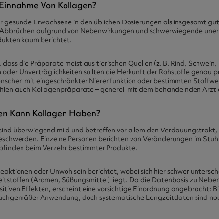
r Einnahme Von Kollagen?
r gesunde Erwachsene in den üblichen Dosierungen als insgesamt gut 
zu Abbrüchen aufgrund von Nebenwirkungen und schwerwiegende une
odukten kaum berichtet.
, dass die Präparate meist aus tierischen Quellen (z. B. Rind, Schwein
 oder Unverträglichkeiten sollten die Herkunft der Rohstoffe genau p
nschen mit eingeschränkter Nierenfunktion oder bestimmten Stoffwe
ählen auch Kollagenpräparate – generell mit dem behandelnden Arzt o
n Kann Kollagen Haben?
ind überwiegend mild und betreffen vor allem den Verdauungstrakt,
schwerden. Einzelne Personen berichten von Veränderungen im Stuhl
finden beim Verzehr bestimmter Produkte.
eaktionen oder Unwohlsein berichtet, wobei sich hier schwer untersche
leitstoffen (Aromen, Süßungsmittel) liegt. Da die Datenbasis zu Neb
sitiven Effekten, erscheint eine vorsichtige Einordnung angebracht: Bi
i sachgemäßer Anwendung, doch systematische Langzeitdaten sind no