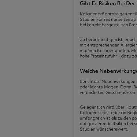
Gibt Es Risiken Bei De
Kollagenpräparate gelten fü
Studien kam es nur selten 
bei korrekt hergestellten Pr
Zu berücksichtigen ist jedoch
mit entsprechenden Allergien
marinen Kollagenquellen. Me
hohe Proteinzufuhr – dazu z
Welche Nebenwirkunge
Berichtete Nebenwirkungen s
oder leichte Magen-Darm-Be
veränderten Geschmacksemp
Gelegentlich wird über Hautr
Kollagen selbst oder an Beg
umfangreich ist als zu den po
auf gravierende Risiken be
Studien wünschenswert.