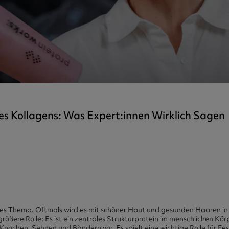
ner
Collagen
tra
kers
chen
es Kollagens: Was Expert:innen Wirklich Sagen
iertes Thema. Oftmals wird es mit schöner Haut und gesunden Haaren 
 größere Rolle: Es ist ein zentrales Strukturprotein im menschlichen K
nochen, Sehnen und Bändern vor. Es spielt eine wichtige Rolle für Fest