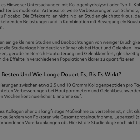
t es Hinweise: Untersuchungen mit Kollagenhydrolysat oder Typ-II-Ko
chter bis moderater Arthrose teilweise Verbesserungen von Schmerz, 
u Placebo. Die Effekte fallen nicht in allen Studien gleich stark aus, 
derkehrenden Belastungen und in Kombination mit Bewegung ein Baus
n.
en einige kleinere Studien und Beobachtungen von weniger Brüchigke
ist die Studienlage hier deutlich dünner als bei Haut und Gelenken. In
zen, gerade im Bereich Hautalterung und Gelenkkomfort, gleichzeitig is
 die Effekte in verschiedenen Populationen klarer zu quantifizieren.
 Besten Und Wie Lange Dauert Es, Bis Es Wirkt?
sierungen zwischen etwa 2,5 und 10 Gramm Kollagenpeptiden pro Tag
chteten Verbesserungen bei Hautparametern und Gelenkbeschwerden 
en Wochen kontinuierlicher Einnahme auf.
ass Kollagen eher als langfristige Maßnahme zu verstehen ist, nicht als 
gt außerdem von Faktoren wie Gesamtproteinaufnahme, Lebensstil (z.
orhandenen Vorerkrankungen ab. Hier ist die Studienlage noch nicht 