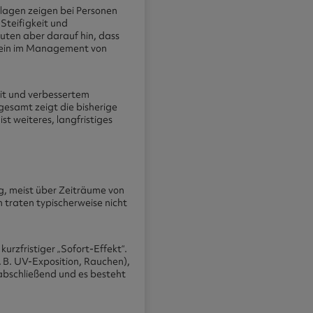
llagen zeigen bei Personen
Steifigkeit und
deuten aber darauf hin, dass
tein im Management von
it und verbessertem
sgesamt zeigt die bisherige
t weiteres, langfristiges
, meist über Zeiträume von
traten typischerweise nicht
kurzfristiger „Sofort-Effekt“.
 B. UV-Exposition, Rauchen),
abschließend und es besteht