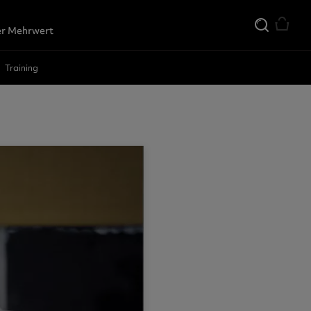
r Mehrwert
Training
den
der