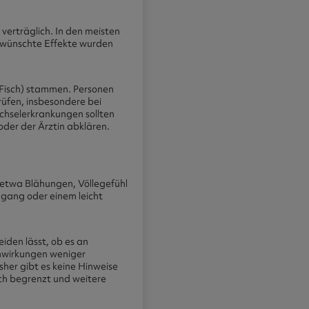
verträglich. In den meisten
rwünschte Effekte wurden
, Fisch) stammen. Personen
rüfen, insbesondere bei
chselerkrankungen sollten
der der Ärztin abklären.
 etwa Blähungen, Völlegefühl
gang oder einem leicht
iden lässt, ob es an
enwirkungen weniger
sher gibt es keine Hinweise
ch begrenzt und weitere