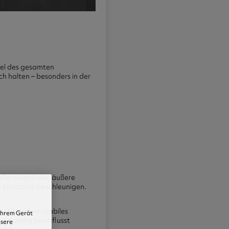
tel des gesamten
ch halten – besonders in der
eller abgebaut; äußere
 zusätzlich beschleunigen.
en Matrix ein stabiles
 Ihrem Gerät
ichzeitig beeinflusst
nsere