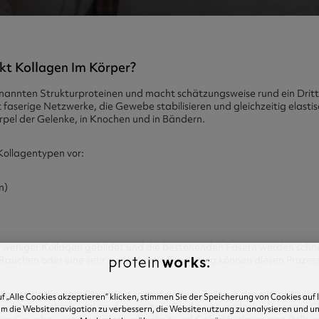
kt Kollagen Im Körper?
nannten Strukturproteinen und macht schätzungsweise rund ein Drit
 faserige Netzwerke, die Gewebe stabilisieren und gleichzeitig elastis
rpel der Gelenke, in Knochen und in Bändern.
ollagentypen vor:
n)
 weniger Kollagen gebildet und die bestehenden Fasern werden schn
Rauchen oder eine sehr zuckerreiche Ernährung können diesen Prozess
llagen dafür, dass Fibroblasten und andere Zellen in der extrazellulär
f „Alle Cookies akzeptieren“ klicken, stimmen Sie der Speicherung von Cookies auf
ie sich ausrichten und an dem weitere Strukturen andocken können. Gle
um die Websitenavigation zu verbessern, die Websitenutzung zu analysieren und u