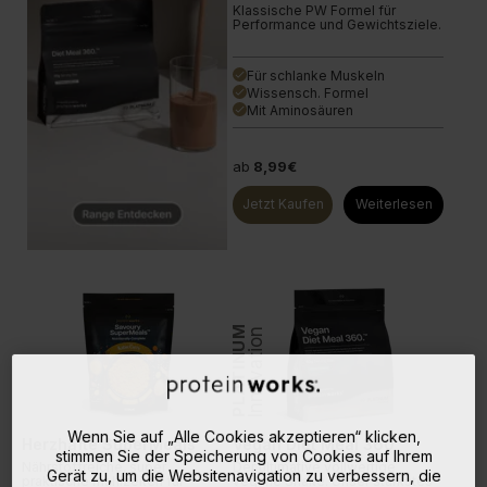
Klassische PW Formel für
Performance und Gewichtsziele.
Für schlanke Muskeln
done
Wissensch. Formel
done
Mit Aminosäuren
done
ab
8,99€
Jetzt Kaufen
Weiterlesen
PLATINUM
Innovation
Wenn Sie auf „Alle Cookies akzeptieren“ klicken,
Herzhafte SuperMeals
Vegan Diet Meal 360
stimmen Sie der Speicherung von Cookies auf Ihrem
Nährstoffreiche, super
Der ultimative vollwertige
Gerät zu, um die Websitenavigation zu verbessern, die
praktische mahlzeiten für
vegane Shake. Unser stärkstes