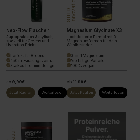
Innovation
GOLD
Neo-Flow Flasche™
Magnesium Glycinate X3
Superpraktisch & stylisch,
Hochdosierte Formel mit 3
speziell für Greens und
Magnesiumformen für dein
Hydration Drinks.
Wohlbefinden.
Perfekt für Greens
3-in-1 Magnesium
done
done
450 ml Fassungsverm.
Vielfältige Vorteile
done
done
Starkes Premiumdesign
100 % vegan
done
done
ab
9,99€
ab
11,99€
Jetzt Kaufen
Weiterlesen
Jetzt Kaufen
Weiterlesen