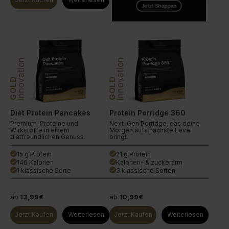
Innovation
Innovation
GOLD
GOLD
Diet Protein Pancakes
Protein Porridge 360
Premium-Proteine und
Next-Gen Porridge, das deine
Wirkstoffe in einem
Morgen aufs nächste Level
diätfreundlichen Genuss.
bringt.
15 g Protein
21 g Protein
done
done
146 Kalorien
Kalorien- & zuckerarm
done
done
1 klassische Sorte
3 klassische Sorten
done
done
ab
13,99€
ab
10,99€
Jetzt Kaufen
Weiterlesen
Jetzt Kaufen
Weiterlesen