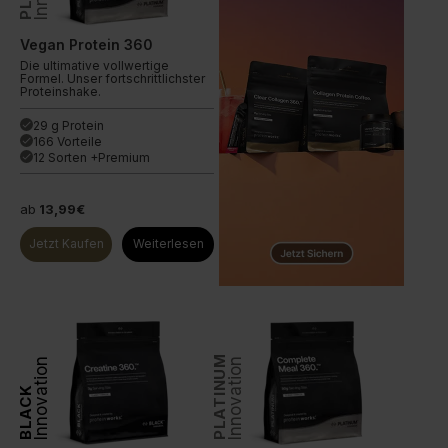
Vegan Protein 360
Die ultimative vollwertige
Formel. Unser fortschrittlichster
Proteinshake.
29 g Protein
done
166 Vorteile
done
12 Sorten +Premium
done
ab
13,99€
Jetzt Kaufen
Weiterlesen
PLATINUM
Innovation
Innovation
BLACK