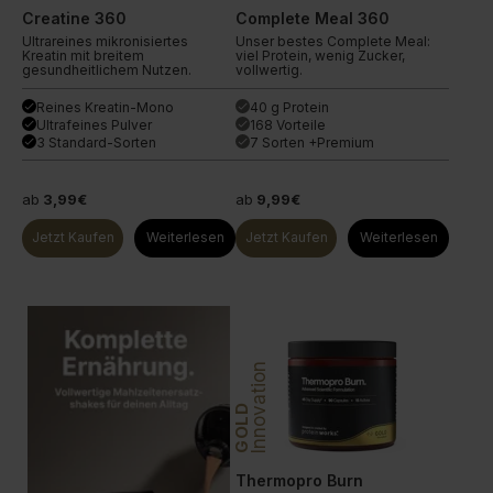
Creatine 360
Complete Meal 360
Ultrareines mikronisiertes
Unser bestes Complete Meal:
Kreatin mit breitem
viel Protein, wenig Zucker,
gesundheitlichem Nutzen.
vollwertig.
Reines Kreatin-Mono
40 g Protein
done
done
Ultrafeines Pulver
168 Vorteile
done
done
3 Standard-Sorten
7 Sorten +Premium
done
done
ab
3,99€
ab
9,99€
Jetzt Kaufen
Weiterlesen
Jetzt Kaufen
Weiterlesen
Innovation
GOLD
Thermopro Burn