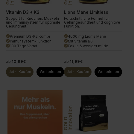
Vitamin D3 + K2
Lions Mane Limitless
Support für Knochen, Muskeln
Fortschrittliche Formel für
und Immunsystem für optimale
Gehirngesundheit und kognitive
Gesundheit.
Funktion.
Premium D3-K2 Kombi
4000 mg Lion's Mane
done
done
Immunsystem-Funktion
Mit Vitamin B6
done
done
180 Tage Vorrat
Fokus & weniger müde
done
done
ab
10,99€
ab
11,99€
Jetzt Kaufen
Weiterlesen
Jetzt Kaufen
Weiterlesen
Innovation
GOLD