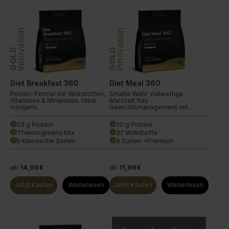
Innovation
Innovation
GOLD
GOLD
Diet Breakfast 360
Diet Meal 360
Protein-Formel mit Wirkstoffen,
Smarte Wahl: vollwertige
Vitaminen & Mineralien. Ideal
Mahlzeit fürs
morgens.
Gewichtsmanagement mit
Wirkstoffen.
23 g Protein
20 g Protein
done
done
Thermogreens Mix
32 Wirkstoffe
done
done
5 klassische Sorten
8 Sorten +Premium
done
done
ab
14,99€
ab
11,99€
Jetzt Kaufen
Weiterlesen
Jetzt Kaufen
Weiterlesen