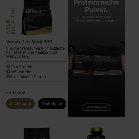
Innovation
GOLD
Vegan Diet Meal 360
Smarte Wahl für eine pflanzliche,
nährstoffreiche Mahlzeit mit
Wirkstoffen.
20 g Protein
done
165 Vorteile
done
5 klassische Sorten
done
ab
11,99€
Jetzt Kaufen
Weiterlesen