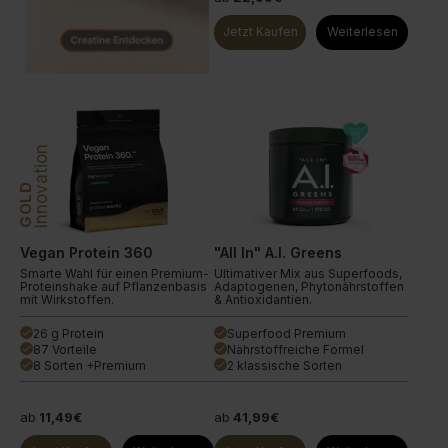
Jetzt Kaufen
Weiterlesen
Innovation
GOLD
Vegan Protein 360
"All In" A.I. Greens
Smarte Wahl für einen Premium-
Ultimativer Mix aus Superfoods,
Proteinshake auf Pflanzenbasis
Adaptogenen, Phytonährstoffen
mit Wirkstoffen.
& Antioxidantien.
26 g Protein
Superfood Premium
done
done
87 Vorteile
Nährstoffreiche Formel
done
done
8 Sorten +Premium
2 klassische Sorten
done
done
ab
11,49€
ab
41,99€