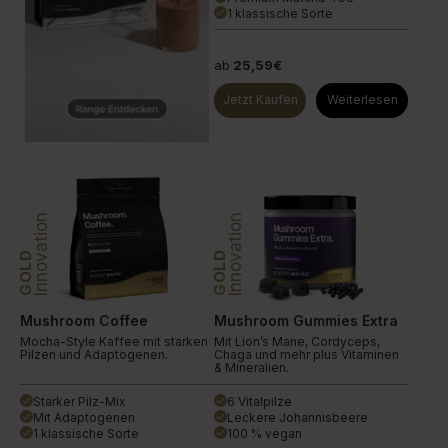
1 klassische Sorte
done
ab
25,59€
Jetzt Kaufen
Weiterlesen
Innovation
Innovation
GOLD
GOLD
Mushroom Coffee
Mushroom Gummies Extra
Mocha-Style Kaffee mit starken
Mit Lion’s Mane, Cordyceps,
Pilzen und Adaptogenen.
Chaga und mehr plus Vitaminen
& Mineralien.
Starker Pilz-Mix
6 Vitalpilze
done
done
Mit Adaptogenen
Leckere Johannisbeere
done
done
1 klassische Sorte
100 % vegan
done
done