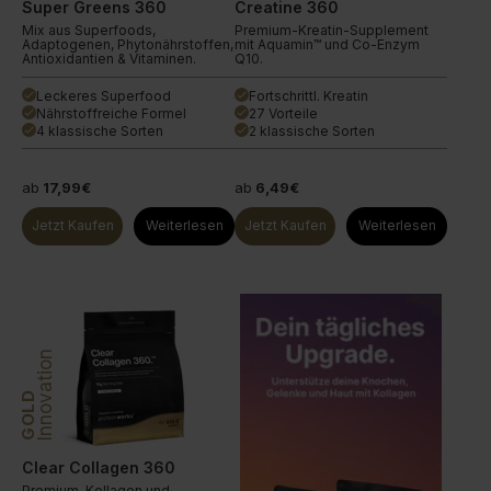
Super Greens 360
Creatine 360
Mix aus Superfoods,
Premium-Kreatin-Supplement
Adaptogenen, Phytonährstoffen,
mit Aquamin™ und Co-Enzym
Antioxidantien & Vitaminen.
Q10.
Leckeres Superfood
Fortschrittl. Kreatin
done
done
Nährstoffreiche Formel
27 Vorteile
done
done
4 klassische Sorten
2 klassische Sorten
done
done
ab
17,99€
ab
6,49€
Jetzt Kaufen
Weiterlesen
Jetzt Kaufen
Weiterlesen
Innovation
GOLD
Clear Collagen 360
Premium-Kollagen und