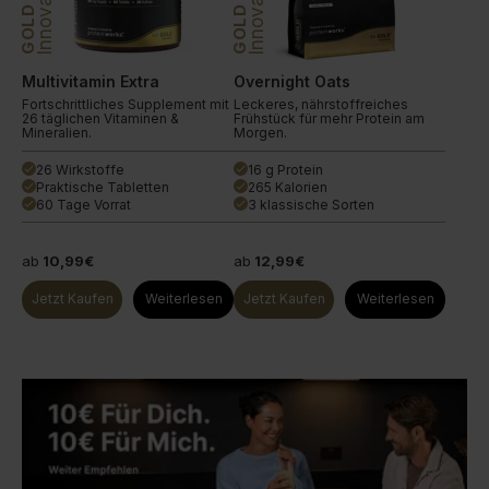
Innovation
Innovation
GOLD
GOLD
Multivitamin Extra
Overnight Oats
Fortschrittliches Supplement mit
Leckeres, nährstoffreiches
26 täglichen Vitaminen &
Frühstück für mehr Protein am
Mineralien.
Morgen.
26 Wirkstoffe
16 g Protein
done
done
Praktische Tabletten
265 Kalorien
done
done
60 Tage Vorrat
3 klassische Sorten
done
done
ab
10,99€
ab
12,99€
Jetzt Kaufen
Weiterlesen
Jetzt Kaufen
Weiterlesen