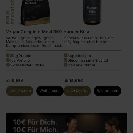
Innovation
GOLD
Vegan Complete Meal 360
Hunger Killa
Vollwertige, ausgewogene
Innovativer Wirkstoffmix, der
Mahlzeit in Sekunden, ohne
hilft, länger satt zu bleiben.
Kompromisse beim Geschmack.
30 g Protein
Appetitzügler
done
done
165 Vorteile
Glucomannan & Inositol
done
done
5 klassische Sorten
Ingwer & Chrom
done
done
ab
8,99€
ab
15,99€
Jetzt Kaufen
Weiterlesen
Jetzt Kaufen
Weiterlesen