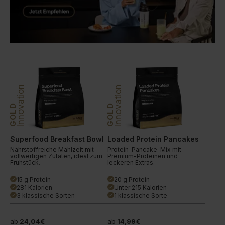
Innovation
Innovation
GOLD
GOLD
Superfood Breakfast Bowl
Loaded Protein Pancakes
Nährstoffreiche Mahlzeit mit
Protein-Pancake-Mix mit
vollwertigen Zutaten, ideal zum
Premium-Proteinen und
Frühstück.
leckeren Extras.
15 g Protein
20 g Protein
done
done
281 Kalorien
Unter 215 Kalorien
done
done
3 klassische Sorten
1 klassische Sorte
done
done
ab
24,04€
ab
14,99€