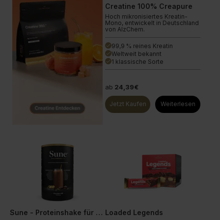
Creatine 100% Creapure
Hoch mikronisiertes Kreatin-
Mono, entwickelt in Deutschland
von AlzChem.
99,9 % reines Kreatin
done
Weltweit bekannt
done
1 klassische Sorte
done
ab
24,39€
Jetzt Kaufen
Weiterlesen
Sune - Proteinshake für Frauen
Loaded Legends