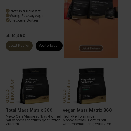
Protein & Ballastst.
done
Wenig Zucker, vegan
done
5 leckere Sorten
done
ab
14,99€
Jetzt Kaufen
Weiterlesen
Innovation
Innovation
GOLD
GOLD
Total Mass Matrix 360
Vegan Mass Matrix 360
Next-Gen Masseaufbau-Formel
High-Performance
mit wissenschaftlich gestützten
Masseaufbau-Formel mit
Zutaten.
wissenschaftlich gestützten
Zutaten.