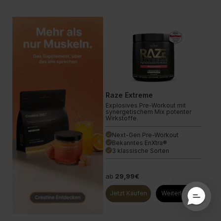
Raze Extreme
Explosives Pre-Workout mit
synergetischem Mix potenter
Wirkstoffe.
Next-Gen Pre-Workout
done
Bekanntes EnXtra®
done
3 klassische Sorten
done
ab
29,99€
Jetzt Kaufen
Weiterlesen