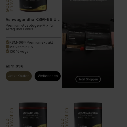
Innovation
GOLD
Ashwagandha KSM-66 Ultra
Premium-Adaptogen-Mix für
Alltag und Fokus.
KSM-66® Premiumextrakt
done
Mit Vitamin B6
done
100 % vegan
done
ab
11,99€
Jetzt Kaufen
Weiterlesen
Innovation
Innovation
GOLD
GOLD