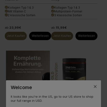
Kollagen Typ 1 & 3
Kollagen Typ 1 & 3
done
done
Mit Vitamin C
Multiprotein-Formel
done
done
2 klassische Sorten
3 klassische Sorten
done
done
ab
23,99€
ab
15,99€
Jetzt Kaufen
Weiterlesen
Jetzt Kaufen
Weiterlesen
Innovation
GOLD
Welcome
Shilajit Extra
Hochdosiertes Supplement mit
It looks like you're in the US, go to our US store to shop
vielen evidenzbasierten
Vorteilen.
our full range in USD.