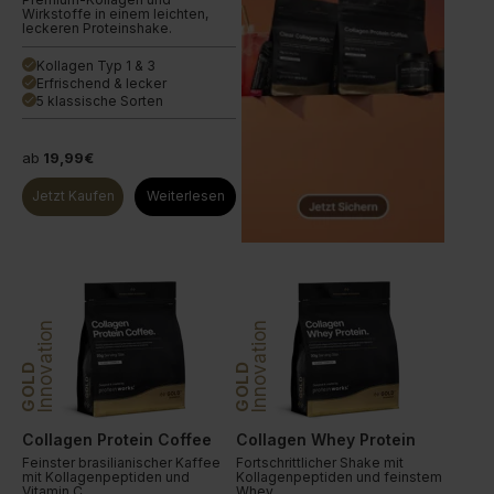
Wirkstoffe in einem leichten,
leckeren Proteinshake.
Kollagen Typ 1 & 3
done
Erfrischend & lecker
done
5 klassische Sorten
done
ab
19,99€
Jetzt Kaufen
Weiterlesen
Innovation
Innovation
GOLD
GOLD
Collagen Protein Coffee
Collagen Whey Protein
Feinster brasilianischer Kaffee
Fortschrittlicher Shake mit
mit Kollagenpeptiden und
Kollagenpeptiden und feinstem
Vitamin C.
Whey.