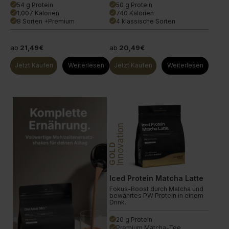
54 g Protein
50 g Protein
done
done
1,007 Kalorien
740 Kalorien
done
done
8 Sorten +Premium
4 klassische Sorten
done
done
ab
21,49€
ab
20,49€
Jetzt Kaufen
Weiterlesen
Jetzt Kaufen
Weiterlesen
Innovation
GOLD
Iced Protein Matcha Latte
Fokus-Boost durch Matcha und
bewährtes PW Protein in einem
Drink.
20 g Protein
done
Premium Matcha-Tee
done