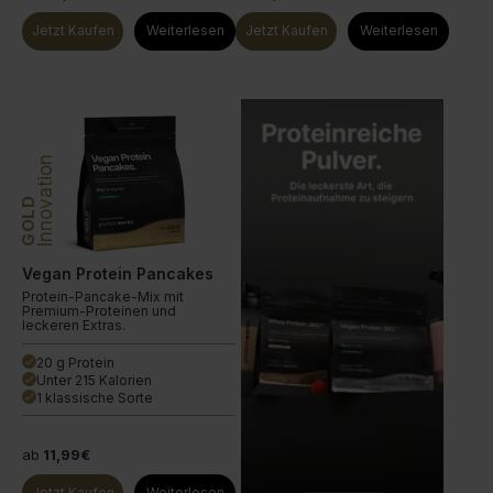
Jetzt Kaufen
Weiterlesen
Jetzt Kaufen
Weiterlesen
Innovation
GOLD
Vegan Protein Pancakes
Protein-Pancake-Mix mit
Premium-Proteinen und
leckeren Extras.
20 g Protein
done
Unter 215 Kalorien
done
1 klassische Sorte
done
ab
11,99€
Jetzt Kaufen
Weiterlesen