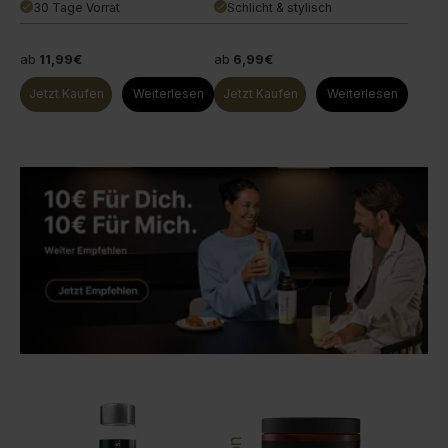
30 Tage Vorrat
Schlicht & stylisch
done
done
ab
11,99€
ab
6,99€
Jetzt Kaufen
Weiterlesen
Jetzt Kaufen
Weiterlesen