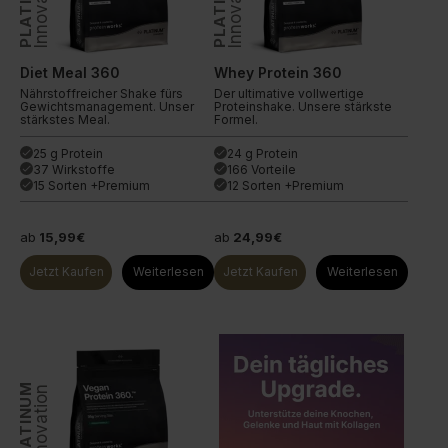
PLATINUM
PLATINUM
Innovation
Innovation
Diet Meal 360
Whey Protein 360
Nährstoffreicher Shake fürs
Der ultimative vollwertige
Gewichtsmanagement. Unser
Proteinshake. Unsere stärkste
stärkstes Meal.
Formel.
25 g Protein
24 g Protein
done
done
37 Wirkstoffe
166 Vorteile
done
done
15 Sorten +Premium
12 Sorten +Premium
done
done
ab
15,99€
ab
24,99€
Jetzt Kaufen
Weiterlesen
Jetzt Kaufen
Weiterlesen
PLATINUM
Innovation