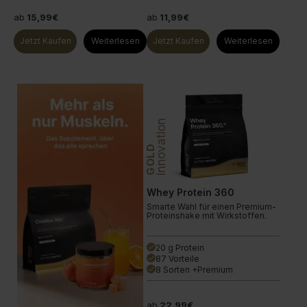
ab
15,99€
ab
11,99€
Jetzt Kaufen
Weiterlesen
Jetzt Kaufen
Weiterlesen
Innovation
GOLD
Whey Protein 360
Smarte Wahl für einen Premium-
Proteinshake mit Wirkstoffen.
20 g Protein
done
87 Vorteile
done
8 Sorten +Premium
done
ab
22,99€