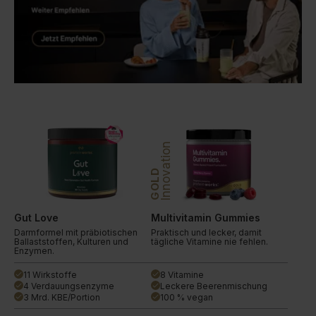
Innovation
GOLD
Gut Love
Multivitamin Gummies
Darmformel mit präbiotischen
Praktisch und lecker, damit
Ballaststoffen, Kulturen und
tägliche Vitamine nie fehlen.
Enzymen.
11 Wirkstoffe
8 Vitamine
done
done
4 Verdauungsenzyme
Leckere Beerenmischung
done
done
3 Mrd. KBE/Portion
100 % vegan
done
done