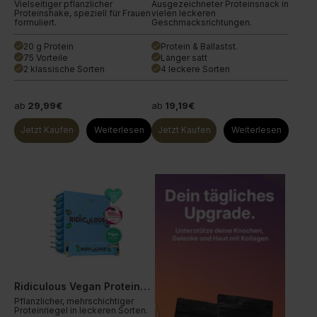
Vielseitiger pflanzlicher
Ausgezeichneter Proteinsnack in
Proteinshake, speziell für Frauen
vielen leckeren
formuliert.
Geschmacksrichtungen.
20 g Protein
Protein & Ballastst.
done
done
75 Vorteile
Länger satt
done
done
2 klassische Sorten
4 leckere Sorten
done
done
ab
29,99€
ab
19,19€
Jetzt Kaufen
Weiterlesen
Jetzt Kaufen
Weiterlesen
Ridiculous Vegan Proteinriegel
Pflanzlicher, mehrschichtiger
Proteinriegel in leckeren Sorten.