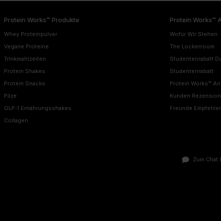
Protein Works™ Produkte
Protein Works™ 
Whey Proteinpulver
Wofür Wir Stehen
Vegane Proteine
The Lockerroom
Trinkmahlzeiten
Studentenrabatt D
Protein Shakes
Studentenrabatt
Protein Snacks
Protein Works™ A
Pilze
Kunden Rezensio
GLP-1 Ernährungsshakes
Freunde Empfehle
Collagen
Zum Chat