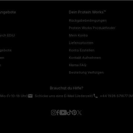
Angebote
Dein Protein Works™
Rückgabebedingungen
Protein Works Produktfinder
urch EDiU
Mein Konto
Lieferoptionen
ngebote
Konto Erstellen
nen
Kontakt Aufnehmen
n
Klarna FAQ
Bestellung Verfolgen
Brauchst du Hilfe?
email
phone
(Mo-Fr 10-18 Uhr)
Schicke uns eine E-Mail
(Jederzeit)
+44 1928 571677
(M