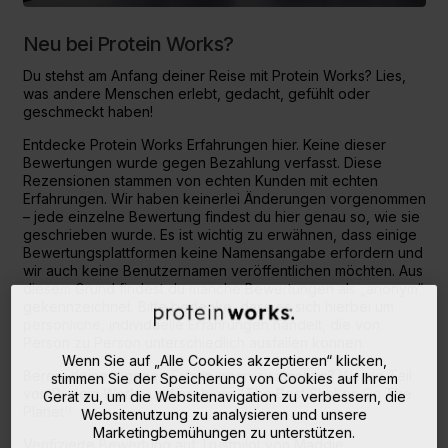
Neu bei Protein Works?
Du stehst am Anfang deiner Reise mit Protein Works? Lies,
was andere Menschen erlebt, gedacht, gefühlt oder
geschmeckt haben!
Entdecke Protein Works Erfahrungen hier. Keine dieser
Bewertungen wurde gegen Bezahlung verfasst. Diese
Rezensionen stammen von echten Kunden mit echten
Erfahrungen. Wir haben keinerlei Änderungen vorgenommen
– jede einzelne Bewertung findest du hier genau so, wie sie
geschrieben wurde. Es ist wichtig zu erwähnen, dass einige
Bewertungsplattformen keine Namensangabe erfordern und
wir auch keine Benutzernamen veröffentlichen möchten. Aus
diesem Grund findest du manche Bewertungen als „anonym“
gekennzeichnet. Bitte bedenke, dass es sich hierbei um
persönliche, individuelle Erfahrungen handelt, die von
Person zu Person unterschiedlich ausfallen können.
Wenn Sie auf „Alle Cookies akzeptieren“ klicken,
Bereit, deine eigenen Erfahrungen zu machen? Werde Teil
stimmen Sie der Speicherung von Cookies auf Ihrem
von Protein Works und probiere 'The Best Shakes On The
Gerät zu, um die Websitenavigation zu verbessern, die
Planet'!
Websitenutzung zu analysieren und unsere
Marketingbemühungen zu unterstützen.
Verifizierte Bewertung auf Trustpilot von
Maddie