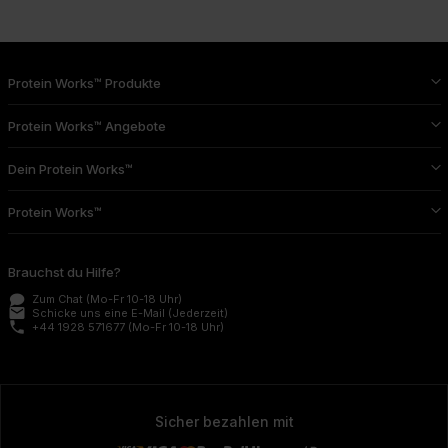
Protein Works™ Produkte
Protein Works™ Angebote
Dein Protein Works™
Protein Works™
Brauchst du Hilfe?
Zum Chat
(Mo-Fr 10-18 Uhr)
email
Schicke uns eine E-Mail
(Jederzeit)
phone
+44 1928 571677
(Mo-Fr 10-18 Uhr)
Sicher bezahlen mit