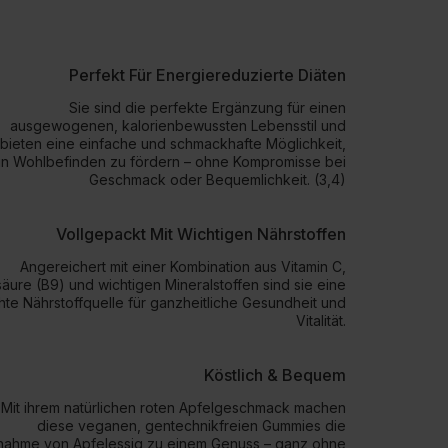
Perfekt Für Energiereduzierte Diäten
Sie sind die perfekte Ergänzung für einen
ausgewogenen, kalorienbewussten Lebensstil und
bieten eine einfache und schmackhafte Möglichkeit,
in Wohlbefinden zu fördern – ohne Kompromisse bei
Geschmack oder Bequemlichkeit. (3,4)
Vollgepackt Mit Wichtigen Nährstoffen
Angereichert mit einer Kombination aus Vitamin C,
säure (B9) und wichtigen Mineralstoffen sind sie eine
hte Nährstoffquelle für ganzheitliche Gesundheit und
Vitalität.
Köstlich & Bequem
Mit ihrem natürlichen roten Apfelgeschmack machen
diese veganen, gentechnikfreien Gummies die
nahme von Apfelessig zu einem Genuss – ganz ohne