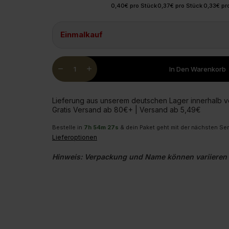
0,40€ pro Stück
0,37€ pro Stück
0,33€ pr
Glucosam
Einmalkauf
Quantity
remove
add
In Den Warenkorb
Lieferung aus unserem deutschen Lager innerhalb 
Gratis Versand ab 80€+ | Versand ab 5,49€
Bestelle in
7
h
54
m
26
s
& dein Paket geht mit der nächsten S
Lieferoptionen
Hinweis: Verpackung und Name können variieren