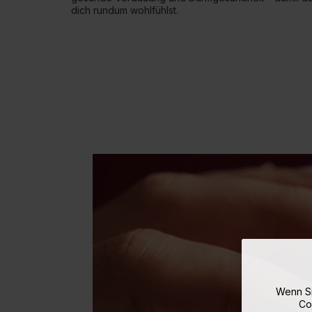
dich rundum wohlfühlst.
Wenn Si
Co