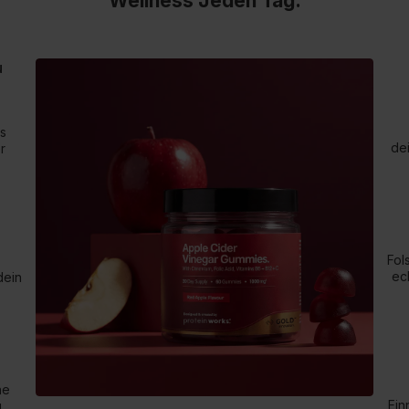
Wellness Jeden Tag.
u
ls
de
r
Fol
ec
dein
ne
Ein
u