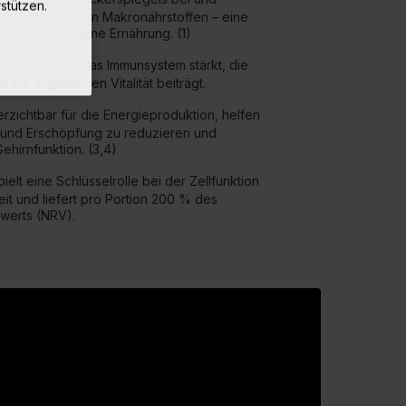
stützen.
Stoffwechsel von Makronährstoffen – eine
eine ausgewogene Ernährung. (1)
ntioxidans, das das Immunsystem stärkt, die
 zur allgemeinen Vitalität beiträgt.
erzichtbar für die Energieproduktion, helfen
t und Erschöpfung zu reduzieren und
ehirnfunktion. (3,4)
pielt eine Schlüsselrolle bei der Zellfunktion
t und liefert pro Portion 200 % des
werts (NRV).