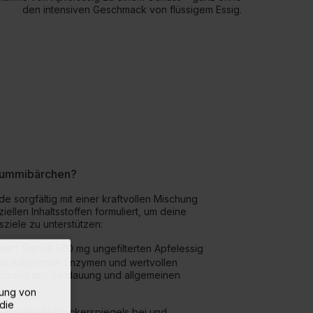
den intensiven Geschmack von flüssigem Essig.
 Gummibärchen?
sorgfältig mit einer kraftvollen Mischung
iellen Inhaltsstoffen formuliert, um deine
ziele zu unterstützen:
ter“
: Enthält 500 mg ungefilterten Apfelessig
an natürlichen Enzymen und wertvollen
ützung der Verdauung und allgemeinen
rung von
die
erung des Blutzuckerspiegels bei und