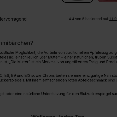
ummibärchen?
östliche Möglichkeit, die Vorteile von traditionellem Apfelessig z
essig, einschließlich „der Mutter“ – einer natürlichen, trüben Sub
 ist. „Die Mutter“ ist ein Merkmal von ungefiltertem Essig und Produ
 C, B6, B9 und B12 sowie Chrom, bieten sie eine einzigartige Nährst
uckerspiegels. Mit ihrem erfrischenden roten Apfelgeschmack sind si
st oder eine natürliche Unterstützung für den Blutzuckerspiegel su