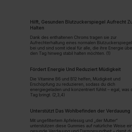
Hilft, Gesunden Blutzuckerspiegel Aufrecht Z
Halten
Dank des enthaltenen Chroms tragen sie zur
Aufrechterhaltung eines normalen Blutzuckerspiege
bei und sind somit ideal für alle, die ihre Energie übe
den Tag hinweg stabil halten möchten. (1)
Fördert Energie Und Reduziert Müdigkeit
Die Vitamine B6 und B12 helfen, Müdigkeit und
Erschöpfung zu reduzieren, sodass du dich
energiegeladen und konzentriert fühlst – egal, was 
Tag bringt. (2,3,4)
Unterstützt Das Wohlbefinden der Verdauung
Mit ungefiltertem Apfelessig und „der Mutter“
unterstützen diese Gummies auf natürliche Weise ei
gesunde Verdauung und Darmgesundheit – damit d