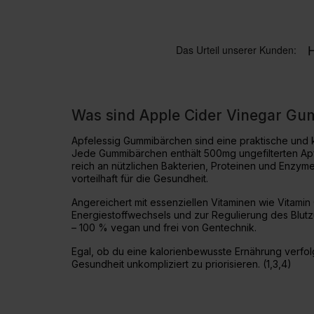
Was sind Apple Cider Vinegar G
Apfelessig Gummibärchen sind eine praktische und k
Jede Gummibärchen enthält 500mg ungefilterten Apfel
reich an nützlichen Bakterien, Proteinen und Enzymen
vorteilhaft für die Gesundheit.
Angereichert mit essenziellen Vitaminen wie Vitamin
Energiestoffwechsels und zur Regulierung des Blutz
– 100 % vegan und frei von Gentechnik.
Egal, ob du eine kalorienbewusste Ernährung verfolg
Gesundheit unkompliziert zu priorisieren. (1,3,4)