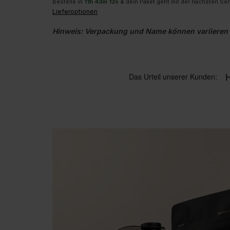
Bestelle in
11
h
43
m
11
s
& dein Paket geht mit der nächsten Se
Lieferoptionen
Hinweis: Verpackung und Name können variieren