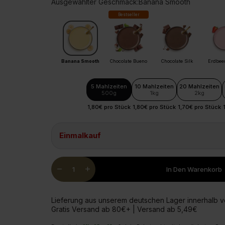
Ausgewählter Geschmack:
Banana Smooth
Glucosam
Bestseller
Banana Smooth
Chocolate Bueno
Chocolate Silk
Erdbee
5 Mahlzeiten
10 Mahlzeiten
20 Mahlzeiten
500g
1kg
2kg
1,80€ pro Stück
1,80€ pro Stück
1,70€ pro Stück
Einmalkauf
Quantity
remove
add
In Den Warenkorb
Lieferung aus unserem deutschen Lager innerhalb 
Gratis Versand ab 80€+ | Versand ab 5,49€