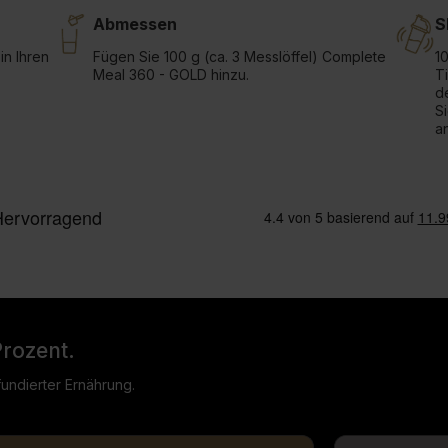
Abmessen
S
in Ihren
Fügen Sie 100 g (ca. 3 Messlöffel) Complete
1
Meal 360 - GOLD hinzu.
T
d
S
an
Prozent.
undierter Ernährung.