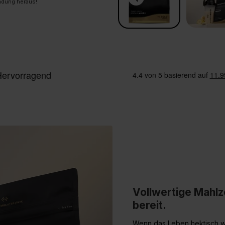
ndung heraus!
Vollwertige Mahlz
bereit.
Wenn das Leben hektisch wi