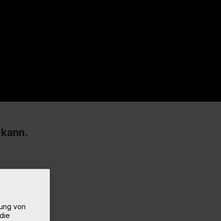
 kann.
rung von
die