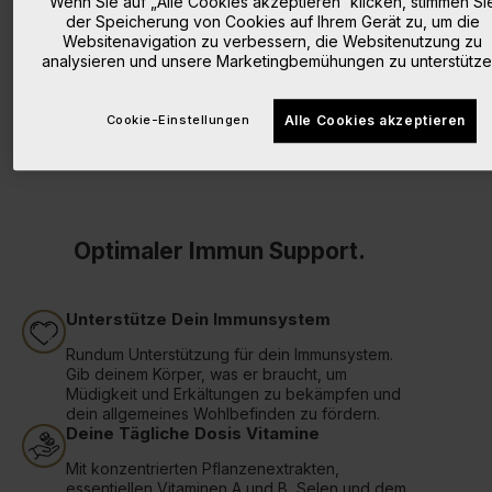
Wenn Sie auf „Alle Cookies akzeptieren“ klicken, stimmen Si
der Speicherung von Cookies auf Ihrem Gerät zu, um die
Websitenavigation zu verbessern, die Websitenutzung zu
analysieren und unsere Marketingbemühungen zu unterstütze
Cookie-Einstellungen
Alle Cookies akzeptieren
Optimaler Immun Support.
Unterstütze Dein Immunsystem
Rundum Unterstützung für dein Immunsystem.
Gib deinem Körper, was er braucht, um
Müdigkeit und Erkältungen zu bekämpfen und
dein allgemeines Wohlbefinden zu fördern.
Deine Tägliche Dosis Vitamine
Mit konzentrierten Pflanzenextrakten,
essentiellen Vitaminen A und B, Selen und dem