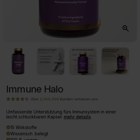
Immune Halo
Über
2,500,000
Kunden vertrauen uns
Umfassende Unterstützung fürs Immunsystem in einer
leicht schluckbaren Kapsel.
mehr details
15 Wirkstoffe
done
Wissensch. belegt
done
100 % vegan
done