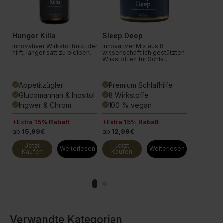
Innovation
GOLD
Hunger Killa
Sleep Deep
Vitamin 
Innovativer Wirkstoffmix, der
Innovativer Mix aus 8
Support fü
hilft, länger satt zu bleiben.
wissenschaftlich gestützten
Muskeln u
Wirkstoffen für Schlaf.
für optima
.
Appetitzügler
Premium Schlafhilfe
Premiu
done
done
done
el
Glucomannan & Inositol
8 Wirkstoffe
Immuns
done
done
done
Ingwer & Chrom
100 % vegan
180 Tag
done
done
done
+Extra 15% Rabatt
+Extra 15% Rabatt
+Extra 15
ab
15,99€
ab
12,99€
ab
10,99
Jetzt
Jetzt
Jetzt
en
Weiterlesen
Weiterlesen
Kaufen
Kaufen
Kaufen
Verwandte Kategorien