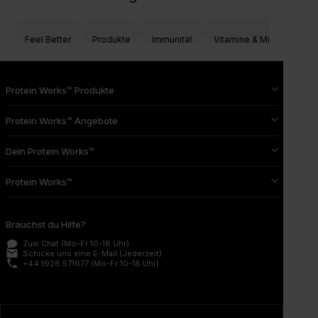
Feel Better
Produkte
Immunität
Vitamine & Mineralien
Protein Works™ Produkte
Protein Works™ Angebote
Dein Protein Works™
Protein Works™
Brauchst du Hilfe?
Zum Chat
(Mo-Fr 10-18 Uhr)
email
Schicke uns eine E-Mail
(Jederzeit)
phone
+44 1928 571677
(Mo-Fr 10-18 Uhr)