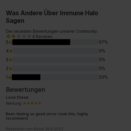
Was Andere Über Immune Halo
Sagen
Die neuesten Bewertungen unserer Community.
Super
4
Reviews
Greens Extreme
Kollagen
5
67
%
4
0
%
Feel Better Reihe
Happy Joints
3
0
%
Sleep Deep
Gut
2
0
%
Love
1
33
%
Bewertungen
Love these
Wertung
Been feeling so good since I took this, highly
recommend
Rezension von
Rosie
30.6.2023