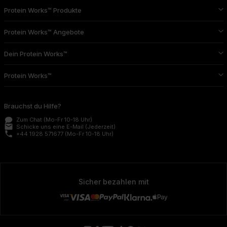
Protein Works™ Produkte
Protein Works™ Angebote
Dein Protein Works™
Protein Works™
Brauchst du Hilfe?
Zum Chat
(Mo-Fr 10-18 Uhr)
email
Schicke uns eine E-Mail
(Jederzeit)
phone
+44 1928 571677
(Mo-Fr 10-18 Uhr)
Sicher bezahlen mit