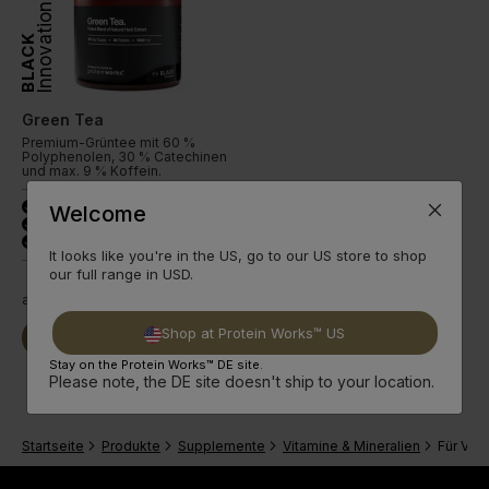
Innovation
BLACK
Green Tea
Premium-Grüntee mit 60 %
Polyphenolen, 30 % Catechinen
und max. 9 % Koffein.
Starker Grüntee-Mix
Welcome
done
60 % Polyphenole
done
30 % Catechine
done
It looks like you're in the US, go to our US store to shop
our full range in USD.
ab
3,99€
Shop at Protein Works™ US
Jetzt Kaufen
Weiterlesen
Stay on the Protein Works™ DE site.
Please note, the DE site doesn't ship to your location.
Startseite
Produkte
Supplemente
Vitamine & Mineralien
Für Veg