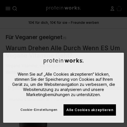
menu
10€ für dich, 10€ für sie – Freunde werben
Für Veganer geeignet
(1)
Warum Drehen Alle Durch Wenn ES Um
Vegane Vitamine Geht?
Vegane Vitamine, wo fangen ...
Weiterlesen
Wenn Sie auf „Alle Cookies akzeptieren“ klicken,
stimmen Sie der Speicherung von Cookies auf Ihrem
Gerät zu, um die Websitenavigation zu verbessern, die
Ergebnisse anpassen
Alle Filter löschen
Websitenutzung zu analysieren und unsere
Marketingbemühungen zu unterstützen.
close
close
Vitamine & Mineralien
Für Veganer geeignet
Cookie-Einstellungen
Alle Cookies akzeptieren