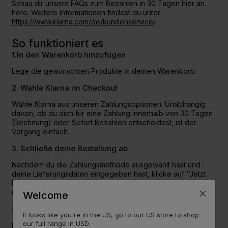
Schau dir unsere FAQs zum Bezahlen in 30 Tagen hier an.
here.
Weitere Informationen findest du unter
https://www.klarna.com/de/kundenservice/
So funktioniert es
1.In den Warenkorb hinzufügen
Lege die gewünschten Produkte in deinen Warenkorb.
2. Wähle Klarna im Checkout
Wähle Klarna aus unseren Zahlungsoptionen. Unabhängig
davon, ob du dich für eine Zahlung innerhalb von 30 Tagen
(Rechnung) oder Sofort Bezahlen entscheidest, ist der
Vorgang einfach.
3. Schließe deine Bestellung ab
Nachdem du die Zahlungsmethode ausgewählt hast und
deine Lieferungsdaten eingegeben hast, klicke auf ‘’Jetzt
Bezahlen’’ um deine Bestellung aufzugeben. Jetzt einfach
nur noch auf die Lieferung deiner Bestellung warten…
Welcome
4. Später bezahlen
It looks like you're in the US, go to our US store to shop
our full range in USD.
Klarna schickt dir eine E-Mail mit allen Details zur