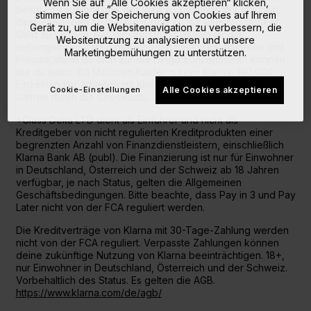
Wenn Sie auf „Alle Cookies akzeptieren“ klicken,
beste Einkaufserlebnis der Welt zu schaffen. Wir glauben,
stimmen Sie der Speicherung von Cookies auf Ihrem
dass Zahlungen so viel mehr sind als nur eine Möglichkeit
Gerät zu, um die Websitenavigation zu verbessern, die
Geld zu senden. Aus diesem Grund geben dir die
Websitenutzung zu analysieren und unsere
reibungslosen Zahlungsmethoden mehr Zeit, Kontrolle und
Marketingbemühungen zu unterstützen.
Freude, damit du dich auf die Dinge konzentrieren können,
die du liebst. 80 Millionen Käufer nutzen Klarna, 190.000
Einzelhändler arbeiten mit Klarna und sie powern seit 15
Cookie-Einstellungen
Alle Cookies akzeptieren
Jahren durch die Checkouts.
*Class Delta LTD dient als Einführer und nicht als
Kreditgeber von nicht regulierten Kreditprodukten einer
begrenzten Anzahl von Finanzdienstleistern, einschließlich
Klarna Bank AB (publ). Die Finanzierung ist nur für Einwohner
in Deutschland, Österreich und der Schweiz ab 18 Jahren
verfügbar, je nach Status, gelten die Allgemeinen
Geschäftsbedingungen. Bitte beachte, dass Pay in 3 und Pay
Later nicht von der FCA reguliert werden.
Die Kreditverträge von Klarna mit 30-Tage-Zahlung werden
nicht von der FCA reguliert. Verpasste Zahlungen können
deine zukünftige Nutzung von Klarna beeinträchtigen. 18+,
nur Einwohner in Deutschland, Österreich und der Schweiz.
Vorbehaltlich des Status. Es gelten die AGB.
https://www.klarna.com/de/agb/