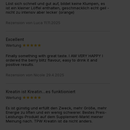
Löst sich schnell und gut auf, bildet keine Klumpen, es
ist ein kleiner Löffel enthalten, geschmacklich echt geil -
nicht zu intensiv aber lecker (orange)
Rezension von
Luca
11.11.2025
Excellent
Wertung
Finally something with great taste. I AM VERY HAPPY I
ordered the berry blitz flavour, easy to drink it and
positive results.
Rezension von
Nicole
29.4.2025
Kreatin ist Kreatin...es funktioniert
Wertung
Es ist günstig und erfüllt den Zweck, mehr Größe, mehr
Energie zu liften und ein wenig schwerer. Bestes Preis-
Leistungs-Produkt auf dem Supplement-Markt meiner
Meinung nach. TPW Kreatin ist da nicht anders.