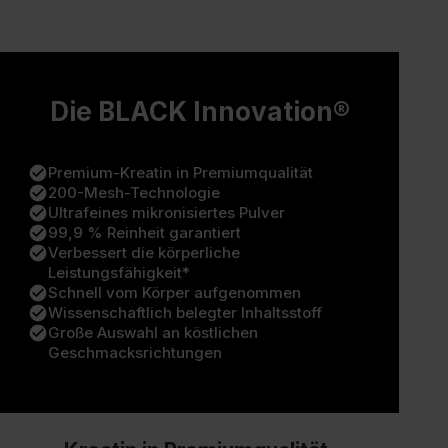
Die BLACK Innovation®
check_circle
Premium-Kreatin in Premiumqualität
check_circle
200-Mesh-Technologie
check_circle
Ultrafeines mikronisiertes Pulver
check_circle
99,9 % Reinheit garantiert
check_circle
Verbessert die körperliche
Leistungsfähigkeit*
check_circle
Schnell vom Körper aufgenommen
check_circle
Wissenschaftlich belegter Inhaltsstoff
check_circle
Große Auswahl an köstlichen
Geschmacksrichtungen