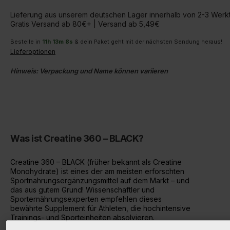
Lieferung aus unserem deutschen Lager innerhalb von 2-3 Wer
Gratis Versand ab 80€+ | Versand ab 5,49€
Bestelle in
11
h
13
m
7
s
& dein Paket geht mit der nächsten Sendung heraus!
Lieferoptionen
Hinweis: Verpackung und Name können variieren
Was ist Creatine 360 – BLACK?
Creatine 360 – BLACK (früher bekannt als Creatine
Monohydrate) ist eines der am meisten erforschten
Sportnahrungsergänzungsmittel auf dem Markt – und
das aus gutem Grund! Wissenschaftler und
Sporternährungsexperten empfehlen dieses
bewährte Supplement für Athleten, die hochintensive
Trainings- und Sporteinheiten absolvieren.