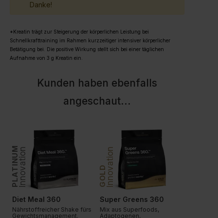
Danke!
*Kreatin trägt zur Steigerung der körperlichen Leistung bei
Schnellkrafttraining im Rahmen kurzzeitiger intensiver körperlicher
Betätigung bei. Die positive Wirkung stellt sich bei einer täglichen
Aufnahme von 3 g Kreatin ein.
Kunden haben ebenfalls
angeschaut
...
PLATINUM
PLATINUM
Innovation
Innovation
Innovation
GOLD
Diet Meal 360
Super Greens 360
Vegan Pr
Nährstoffreicher Shake fürs
Mix aus Superfoods,
Die ultima
Gewichtsmanagement.
Adaptogenen,
Formel. U