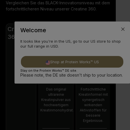
Vergleichen Sie das BLACK-Innovationsniveau mit dem
fortschrittlicheren Niveau unserer Creatine 360.
Creatine
Welcome
BLACK
GOLD
Innovation
Innovation
360.
It looks like you're in the US, go to our US store to shop
our full range in USD.
Shop at Protein Works™ US
Stay on the Protein Works™ DE site.
Please note, the DE site doesn't ship to your location.
Das original
Fortschrittliche
ultrareine
Kreatinformel mit
Kreatinpulver aus
synergetisch
hochwertigem
wirkenden
Kreatinmonohydrat.
Aktivstoffen für
bessere
Ergebnisse.