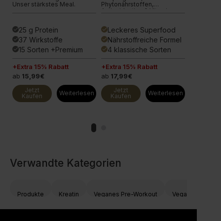
Unser stärkstes Meal.
Phytonährstoffen,
fortschritt
Antioxidantien & Vitaminen.
Proteinsha
25 g Protein
Leckeres Superfood
29 g Pr
done
done
done
37 Wirkstoffe
Nährstoffreiche Formel
166 Vor
done
done
done
15 Sorten +Premium
4 klassische Sorten
12 Sor
done
done
done
+Extra 15% Rabatt
+Extra 15% Rabatt
+Extra 15
ab
15,99€
ab
17,99€
ab
13,99
Jetzt
Jetzt
Jetzt
en
Weiterlesen
Weiterlesen
Kaufen
Kaufen
Kaufen
Verwandte Kategorien
Produkte
Kreatin
Veganes Pre-Workout
Veganes Kreatin