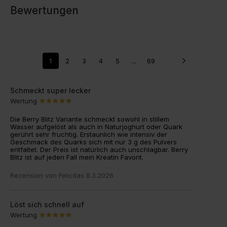
Bewertungen
1
2
3
4
5
...
69
Schmeckt super lecker
Wertung
Die Berry Blitz Variante schmeckt sowohl in stillem
Wasser aufgelöst als auch in Naturjoghurt oder Quark
gerührt sehr fruchtig. Erstaunlich wie intensiv der
Geschmack des Quarks sich mit nur 3 g des Pulvers
entfaltet. Der Preis ist natürlich auch unschlagbar. Berry
Blitz ist auf jeden Fall mein Kreatin Favorit.
Rezension von
Felicitas
8.3.2026
Löst sich schnell auf
Wertung