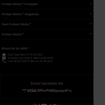
Protein Works™ Produkte
Protein Works™ Angebote
Dein Protein Works™
Protein Works™
Brauchst du Hilfe?
Zum Chat
(Mo-Fr 10-18 Uhr)
email
Schicke uns eine E-Mail
(Jederzeit)
phone
+44 1928 571677
(Mo-Fr 10-18 Uhr)
Sicher bezahlen mit