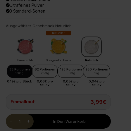
Ultrafeines Pulver
done
3 Standard-Sorten
done
Ausgewählter Geschmack:
Natürlich
Bestseller
Beeren-Blitz
Orangen-Explosion
Natürlich
33 Portionen
62 Portionen
125 Portionen
250 Portionen
100g
250g
500g
1kg
0,12€ pro Stück
0,06€ pro
0,05€ pro
0,04€ pro
Stück
Stück
Stück
Einmalkauf
3,99€
Quantity
remove
add
In Den Warenkorb