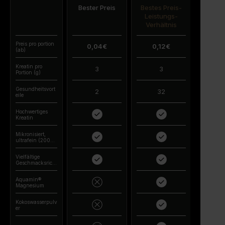
Bester Preis
Bestes Preis-
Leistungs-
Verhältnis
Preis pro portion
0,04€
0,12€
(ab)
Kreatin pro
3
3
Portion (g)
Gesundheitsvort
2
32
eile
Hochwertiges
Kreatin
Mikronisiert,
ultrafein (200
Mesh)
Vielfältige
Geschmacksricht
ungen
Aquamin®
Magnesium
Kokoswasserpulv
er