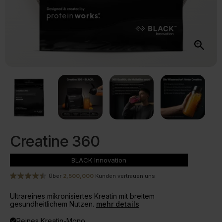
Creatine 360
BLACK
Innovation
Über
2,500,000
Kunden vertrauen uns
Ultrareines mikronisiertes Kreatin mit breitem
gesundheitlichem Nutzen.
mehr details
Reines Kreatin-Mono
done