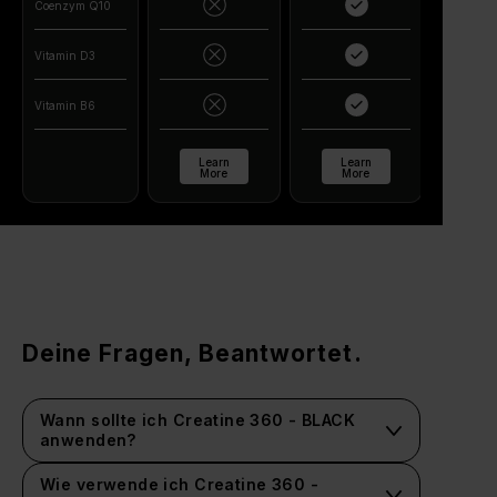
Coenzym Q10
Vitamin D3
Vitamin B6
Learn
Learn
More
More
Deine Fragen, Beantwortet.
Wann sollte ich Creatine 360 - BLACK
anwenden?
Dies hängt von Deinem Lebensstil und Deinen
Zielen ab. Wir empfehlen, die von uns
Wie verwende ich Creatine 360 -