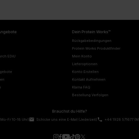
Angebote
Dein Protein Works™
Rückgabebedingungen
Protein Works Produktfinder
urch EDiU
Mein Konto
Lieferoptionen
ngebote
Konto Erstellen
nen
Kontakt Aufnehmen
n
Klarna FAQ
Bestellung Verfolgen
Brauchst du Hilfe?
email
phone
(Mo-Fr 10-18 Uhr)
Schicke uns eine E-Mail
(Jederzeit)
+44 1928 571677
(M