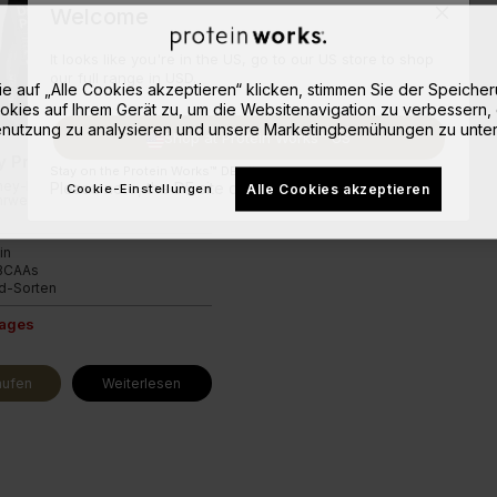
Welcome
It looks like you're in the US, go to our US store to shop
our full range in USD.
e auf „Alle Cookies akzeptieren“ klicken, stimmen Sie der Speiche
okies auf Ihrem Gerät zu, um die Websitenavigation zu verbessern, 
nutzung zu analysieren und unsere Marketingbemühungen zu unter
Shop at Protein Works™ US
 Protein Isolate
Stay on the Protein Works™ DE site.
y-Isolat mit allen 9 EAAs und
Please note, the DE site doesn't ship to your location.
Alle Cookies akzeptieren
Cookie-Einstellungen
rwertprofil.
in
 BCAAs
d-Sorten
Tages
aufen
Weiterlesen