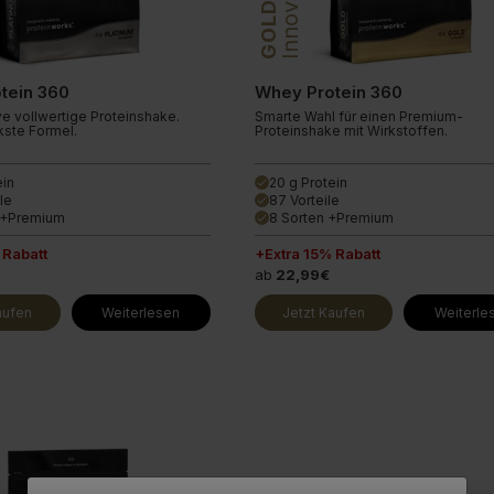
Innovation
is ermöglicht.
Ist Whey Protein vegan? Nein, Whey Protein ist nicht 
GOLD
ine Extra
Endless Nootropic
r preisgekröntes Sortiment an
veganen Proteinpulvern
und entdecke
Endless Coffee
tein 360
Whey Protein 360
ve vollwertige Proteinshake.
Smarte Wahl für einen Premium-
kste Formel.
Proteinshake mit Wirkstoffen.
ein
20 g Protein
done
le
87 Vorteile
done
n +Premium
8 Sorten +Premium
done
 Rabatt
+Extra 15% Rabatt
ab
22,99€
aufen
Weiterlesen
Jetzt Kaufen
Weiterle