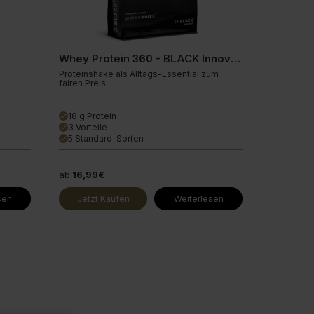
vegan, da es auf Milchbasis besteht. Stöbere dich
 deine liebsten Shakes auf pfanzlicher Basis.
Whey Protein 360 - BLACK Innovation
Proteinshake als Alltags-Essential zum
fairen Preis.
18 g Protein
done
3 Vorteile
done
5 Standard-Sorten
done
ab
16,99€
sen
Jetzt Kaufen
Weiterlesen