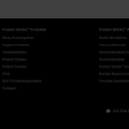
Protein Works™ Produkte
Protein Works™ 
Whey Proteinpulver
Wofür Wir Stehen
Vegane Proteine
The Lockerroom
Trinkmahlzeiten
Studentenrabatt D
Protein Shakes
Studentenrabatt
Protein Snacks
Protein Works™ A
Pilze
Kunden Rezensio
GLP-1 Ernährungsshakes
Freunde Empfehle
Collagen
Zum Chat