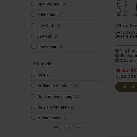
PLATINUM
Innovation
besten Pre
High Protein
(
3
)
Glucosam
durch unse
Kalorienarm
(
1
)
Whey Pro
Low Carb
(
1
)
Der ultimati
Low Fat
Unsere stär
(
2
)
Low Sugar
(
1
)
24 g Prot
done
166 Vortei
done
12 Sorte
done
Körperziel
+Extra 15%
Defi
(
2
)
ab
24,99€
Definierte Muskeln
(
2
)
Jetzt K
Gesunde Ernährung
(
2
)
Gewicht verlieren
(
2
)
Muskelmasse
(
1
)
Mehr anzeigen