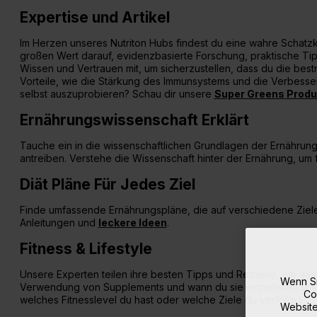
Expertise und Artikel
Im Herzen unseres Nutriton Hubs findest du eine wahre Schatzk
großen Wert darauf, evidenzbasierte Forschung, praktische Tip
Wissen und Vertrauen mit, um sicherzustellen, dass du die best
Vorteile, wie die Stärkung des Immunsystems und die Verbesser
selbst auszuprobieren? Schau dir unsere
Super Greens Produ
Ernährungswissenschaft Erklärt
Tauche ein in die wissenschaftlichen Grundlagen der Ernährung
antreiben. Verstehe die Wissenschaft hinter der Ernährung, um 
Diät Pläne Für Jedes Ziel
Finde umfassende Ernährungspläne, die auf verschiedene Ziele
Anleitungen und
leckere Ideen
.
Fitness & Lifestyle
Unsere Experten teilen ihre besten Tipps und Rezepte, um dein
Wenn Si
Verwendung von Supplements und wann du sie einnehmen solltes
Co
welches Fitnesslevel du hast oder welche Ziele du verfolgst.
Website