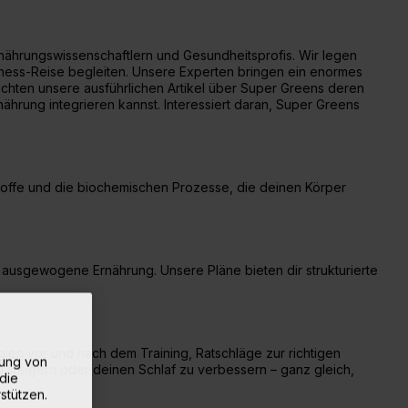
rnährungswissenschaftlern und Gesundheitsprofis. Wir legen
lness-Reise begleiten. Unsere Experten bringen ein enormes
uchten unsere ausführlichen Artikel über Super Greens deren
ährung integrieren kannst. Interessiert daran, Super Greens
.
stoffe und die biochemischen Prozesse, die deinen Körper
 ausgewogene Ernährung. Unsere Pläne bieten dir strukturierte
ien vor und nach dem Training, Ratschläge zur richtigen
rung von
steigern oder deinen Schlaf zu verbessern – ganz gleich,
die
stützen.