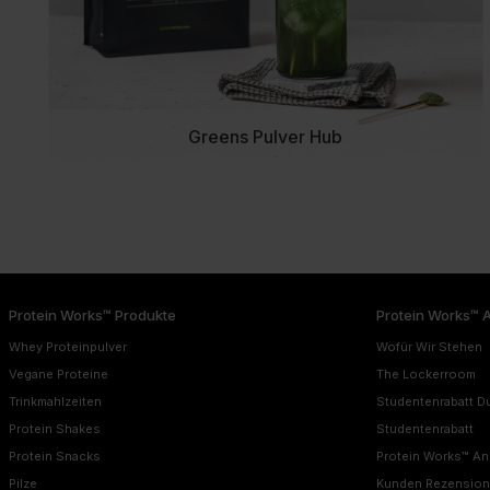
Greens Pulver Hub
Protein Works™ Produkte
Protein Works™ 
Whey Proteinpulver
Wofür Wir Stehen
Vegane Proteine
The Lockerroom
Trinkmahlzeiten
Studentenrabatt D
Protein Shakes
Studentenrabatt
Protein Snacks
Protein Works™ A
Pilze
Kunden Rezensio