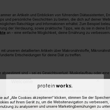
ammer an Artikeln und Einblicken von führenden Diätassistenten, E
ps und persönliche Geschichten zu bieten, die dich auf deiner Wel
möglichen Ratschläge und Informationen erhältst. Zum Beispiel bele
ung der Verdauung, sowie praktische Tipps, wie du sie in deine Ern
kte
an – eine einfache Möglichkeit, deine Ernährung zu verbessern
 mit unseren detaillierten Artikeln über Makronährstoffe, Mikronähr
fundierte Entscheidungen für deine Diät zu treffen.
 abgestimmt sind – sei es Gewichtsverlust, Muskelaufbau oder eine
Welcome
It looks like you're in the US, go to our US store to shop
e Workouts zu unterstützen. Entdecke die besten Ernährungsstrateg
our full range in USD.
e auf „Alle Cookies akzeptieren“ klicken, stimmen Sie der Speiche
t, sowie Tipps zur Hydration und Möglichkeiten, deine Energie zu 
okies auf Ihrem Gerät zu, um die Websitenavigation zu verbessern, 
nutzung zu analysieren und unsere Marketingbemühungen zu unter
Shop at Protein Works™ US