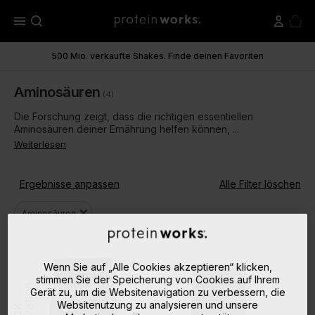
menu
500 Mio. verkaufte Shakes. Finde deinen Favoriten
Aminosäuren
(4)
Die Forschung zeigt, dass die richtigen essentiellen
Aminosäuren deiner Ernährung helfen können, ...
Weiterlesen
Ergebnisse anpassen
Alle Filter löschen
close
Aminosäuren
Wenn Sie auf „Alle Cookies akzeptieren“ klicken,
stimmen Sie der Speicherung von Cookies auf Ihrem
Innovation
Gerät zu, um die Websitenavigation zu verbessern, die
Websitenutzung zu analysieren und unsere