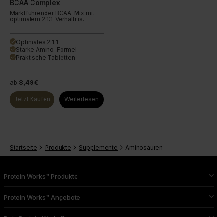
BCAA Complex
Marktführender BCAA-Mix mit
optimalem 2:1:1-Verhältnis.
Optimales 2:1:1
done
Starke Amino-Formel
done
Praktische Tabletten
done
ab
8,49€
Jetzt Kaufen
Weiterlesen
Startseite
Produkte
Supplemente
Aminosäuren
Protein Works™ Produkte
Protein Works™ Angebote