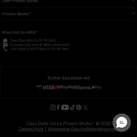
Dein Protein Works™
Protein Works™
Brauchst du Hilfe?
Zum Chat
(Mo-Fr 10-18 Uhr)
email
Schicke uns eine E-Mail
(Jederzeit)
phone
+44 1928 571677
(Mo-Fr 10-18 Uhr)
Sicher bezahlen mit
Class Delta Ltd t/a Protein Works™ © 2026
Datenschutz
|
Allgemeine Geschäftsbedingungen