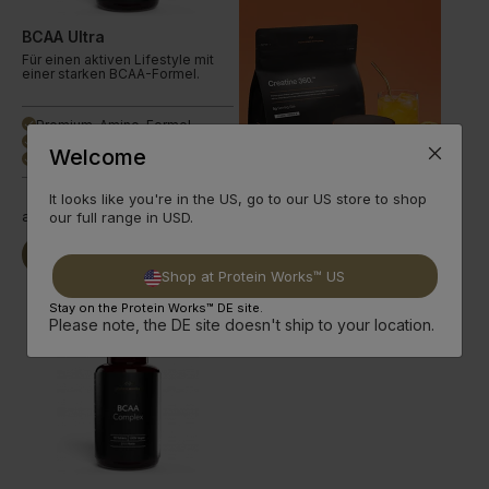
Training
BCAA Ultra
Für einen aktiven Lifestyle mit
einer starken BCAA-Formel.
Premium-Amino-Formel
done
Mehr Leucin
done
Welcome
mTOR Aktivator
done
It looks like you're in the US, go to our US store to shop
ab
8,99€
our full range in USD.
Jetzt Kaufen
Weiterlesen
Shop at Protein Works™ US
Stay on the Protein Works™ DE site.
Please note, the DE site doesn't ship to your location.