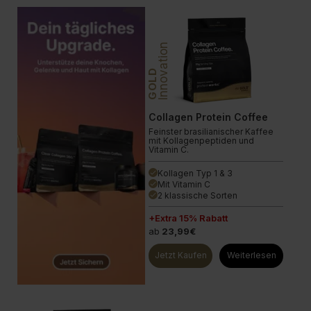
Innovation
GOLD
Collagen Protein Coffee
Feinster brasilianischer Kaffee
mit Kollagenpeptiden und
Vitamin C.
Kollagen Typ 1 & 3
done
Mit Vitamin C
done
2 klassische Sorten
done
+Extra 15% Rabatt
ab
23,99€
Jetzt Kaufen
Weiterlesen