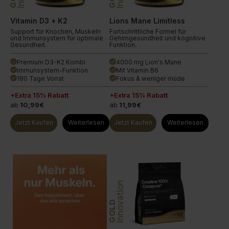
Vitamin D3 + K2
Lions Mane Limitless
Support für Knochen, Muskeln
Fortschrittliche Formel für
und Immunsystem für optimale
Gehirngesundheit und kognitive
Gesundheit.
Funktion.
Premium D3-K2 Kombi
4000 mg Lion's Mane
done
done
Immunsystem-Funktion
Mit Vitamin B6
done
done
180 Tage Vorrat
Fokus & weniger müde
done
done
+Extra 15% Rabatt
+Extra 15% Rabatt
ab
10,99€
ab
11,99€
Jetzt Kaufen
Weiterlesen
Jetzt Kaufen
Weiterlesen
Innovation
GOLD