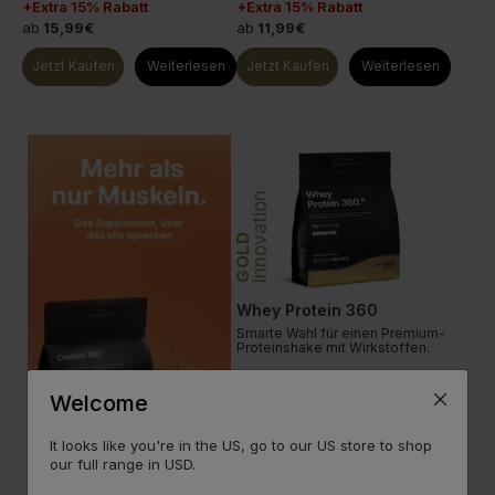
+Extra 15% Rabatt
+Extra 15% Rabatt
ab
15,99€
ab
11,99€
Jetzt Kaufen
Weiterlesen
Jetzt Kaufen
Weiterlesen
Innovation
GOLD
Whey Protein 360
Smarte Wahl für einen Premium-
Proteinshake mit Wirkstoffen.
Welcome
20 g Protein
done
87 Vorteile
done
8 Sorten +Premium
done
It looks like you're in the US, go to our US store to shop
our full range in USD.
+Extra 15% Rabatt
ab
22,99€