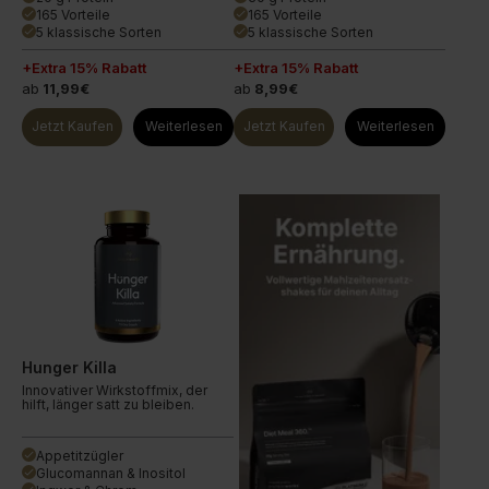
165 Vorteile
165 Vorteile
done
done
5 klassische Sorten
5 klassische Sorten
done
done
+Extra 15% Rabatt
+Extra 15% Rabatt
ab
11,99€
ab
8,99€
Jetzt Kaufen
Weiterlesen
Jetzt Kaufen
Weiterlesen
Hunger Killa
Innovativer Wirkstoffmix, der
hilft, länger satt zu bleiben.
Appetitzügler
done
Glucomannan & Inositol
done