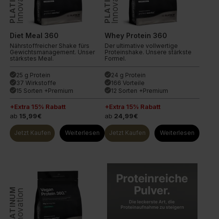
PLATINUM
PLATINUM
Innovation
Innovation
Diet Meal 360
Whey Protein 360
Nährstoffreicher Shake fürs
Der ultimative vollwertige
Gewichtsmanagement. Unser
Proteinshake. Unsere stärkste
stärkstes Meal.
Formel.
25 g Protein
24 g Protein
done
done
37 Wirkstoffe
166 Vorteile
done
done
15 Sorten +Premium
12 Sorten +Premium
done
done
+Extra 15% Rabatt
+Extra 15% Rabatt
ab
15,99€
ab
24,99€
Jetzt Kaufen
Weiterlesen
Jetzt Kaufen
Weiterlesen
PLATINUM
Innovation