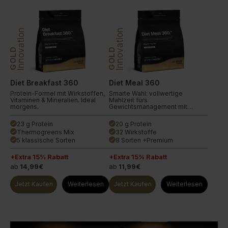
Innovation
Innovation
GOLD
GOLD
Diet Breakfast 360
Diet Meal 360
Protein-Formel mit Wirkstoffen,
Smarte Wahl: vollwertige
Vitaminen & Mineralien. Ideal
Mahlzeit fürs
morgens.
Gewichtsmanagement mit
Wirkstoffen.
23 g Protein
20 g Protein
done
done
Thermogreens Mix
32 Wirkstoffe
done
done
5 klassische Sorten
8 Sorten +Premium
done
done
+Extra 15% Rabatt
+Extra 15% Rabatt
ab
14,99€
ab
11,99€
Jetzt Kaufen
Weiterlesen
Jetzt Kaufen
Weiterlesen