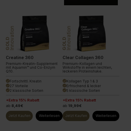
Innovation
Innovation
GOLD
GOLD
Creatine 360
Clear Collagen 360
Premium-Kreatin-Supplement
Premium-Kollagen und
mit Aquamin™ und Co-Enzym
Wirkstoffe in einem leichten,
Q10.
leckeren Proteinshake.
Fortschrittl. Kreatin
Kollagen Typ 1 & 3
done
done
27 Vorteile
Erfrischend & lecker
done
done
2 klassische Sorten
5 klassische Sorten
done
done
+Extra 15% Rabatt
+Extra 15% Rabatt
ab
8,49€
ab
19,99€
Jetzt Kaufen
Weiterlesen
Jetzt Kaufen
Weiterlesen