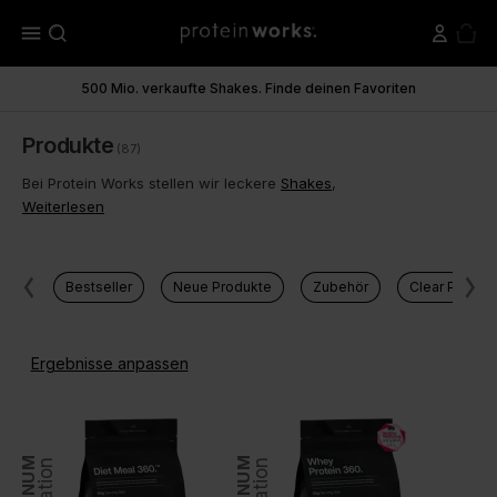
menu
500 Mio. verkaufte Shakes. Finde deinen Favoriten
Produkte
(87)
Bei Protein Works stellen wir leckere
Shakes
,
Weiterlesen
Bestseller
Neue Produkte
Zubehör
Clear Protei
Ergebnisse anpassen