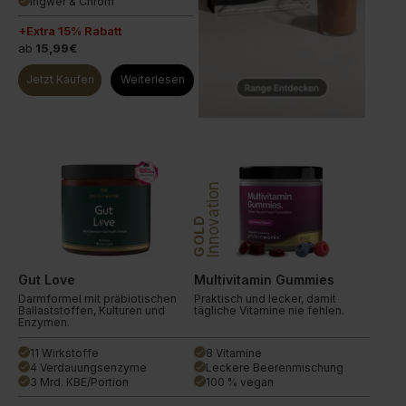
Ingwer & Chrom
done
+Extra 15% Rabatt
ab
15,99€
Jetzt Kaufen
Weiterlesen
Innovation
GOLD
Gut Love
Multivitamin Gummies
Darmformel mit präbiotischen
Praktisch und lecker, damit
Ballaststoffen, Kulturen und
tägliche Vitamine nie fehlen.
Enzymen.
11 Wirkstoffe
8 Vitamine
done
done
4 Verdauungsenzyme
Leckere Beerenmischung
done
done
3 Mrd. KBE/Portion
100 % vegan
done
done