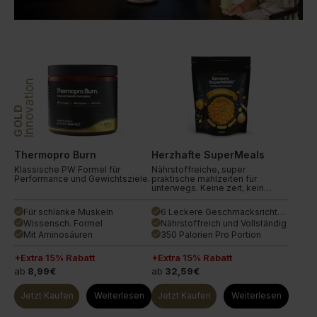
Innovation
GOLD
Thermopro Burn
Herzhafte SuperMeals
Klassische PW Formel für
Nährstoffreiche, super
Performance und Gewichtsziele.
praktische mahlzeiten für
unterwegs. Keine zeit, kein
ernährungsberater, kein
problem.
Für schlanke Muskeln
6 Leckere Geschmacksrichtungen
done
done
Wissensch. Formel
Nährstoffreich und Vollständig
done
done
Mit Aminosäuren
350 Palorien Pro Portion
done
done
+Extra 15% Rabatt
+Extra 15% Rabatt
ab
8,99€
ab
32,59€
Jetzt Kaufen
Weiterlesen
Jetzt Kaufen
Weiterlesen