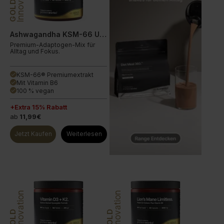
Innovation
GOLD
Ashwagandha KSM-66 Ultra
Premium-Adaptogen-Mix für
Alltag und Fokus.
KSM-66® Premiumextrakt
done
Mit Vitamin B6
done
100 % vegan
done
+Extra 15% Rabatt
ab
11,99€
Jetzt Kaufen
Weiterlesen
Innovation
Innovation
GOLD
GOLD