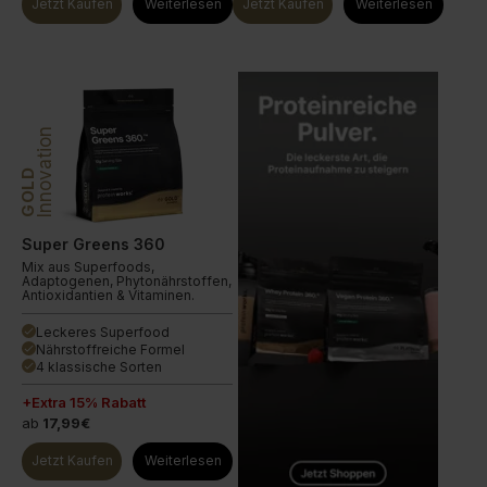
Jetzt Kaufen
Weiterlesen
Jetzt Kaufen
Weiterlesen
Innovation
GOLD
Super Greens 360
Mix aus Superfoods,
Adaptogenen, Phytonährstoffen,
Antioxidantien & Vitaminen.
Leckeres Superfood
done
Nährstoffreiche Formel
done
4 klassische Sorten
done
+Extra 15% Rabatt
ab
17,99€
Jetzt Kaufen
Weiterlesen