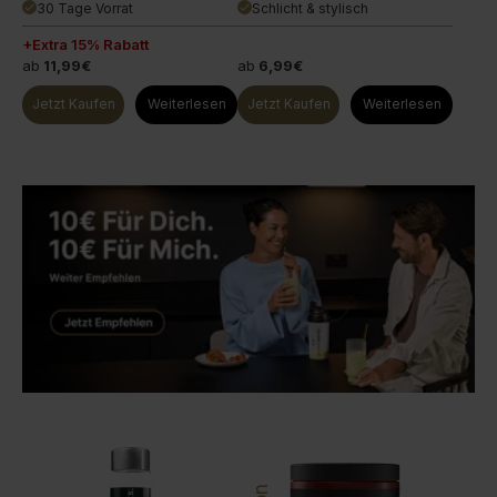
30 Tage Vorrat
Schlicht & stylisch
done
done
+Extra 15% Rabatt
ab
11,99€
ab
6,99€
Jetzt Kaufen
Weiterlesen
Jetzt Kaufen
Weiterlesen