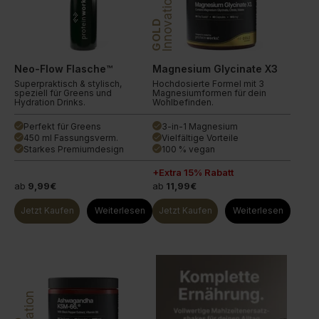
Innovation
GOLD
Neo-Flow Flasche™
Magnesium Glycinate X3
Superpraktisch & stylisch,
Hochdosierte Formel mit 3
speziell für Greens und
Magnesiumformen für dein
Hydration Drinks.
Wohlbefinden.
Perfekt für Greens
3-in-1 Magnesium
done
done
450 ml Fassungsverm.
Vielfältige Vorteile
done
done
Starkes Premiumdesign
100 % vegan
done
done
+Extra 15% Rabatt
ab
9,99€
ab
11,99€
Jetzt Kaufen
Weiterlesen
Jetzt Kaufen
Weiterlesen