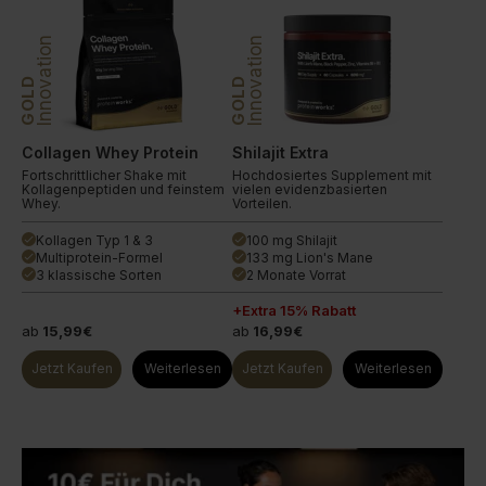
Innovation
Innovation
GOLD
GOLD
Collagen Whey Protein
Shilajit Extra
Fortschrittlicher Shake mit
Hochdosiertes Supplement mit
Kollagenpeptiden und feinstem
vielen evidenzbasierten
Whey.
Vorteilen.
Kollagen Typ 1 & 3
100 mg Shilajit
done
done
Multiprotein-Formel
133 mg Lion's Mane
done
done
3 klassische Sorten
2 Monate Vorrat
done
done
+Extra 15% Rabatt
ab
15,99€
ab
16,99€
Jetzt Kaufen
Weiterlesen
Jetzt Kaufen
Weiterlesen