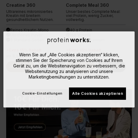
Creatine 360
Complete Meal 360
Ultrareines mikronisiertes
Unser bestes Complete Meal:
Kreatin mit breitem
viel Protein, wenig Zucker,
gesundheitlichem Nutzen.
vollwertig.
Reines Kreatin-Mono
40 g Protein
done
done
Ultrafeines Pulver
168 Vorteile
done
done
3 Standard-Sorten
7 Sorten +Premium
done
done
+Extra 15% Rabatt
+Extra 15% Rabatt
Wenn Sie auf „Alle Cookies akzeptieren“ klicken,
ab
3,99€
ab
9,99€
stimmen Sie der Speicherung von Cookies auf Ihrem
Gerät zu, um die Websitenavigation zu verbessern, die
Jetzt Kaufen
Weiterlesen
Jetzt Kaufen
Weiterlesen
Websitenutzung zu analysieren und unsere
Marketingbemühungen zu unterstützen.
Cookie-Einstellungen
Alle Cookies akzeptieren