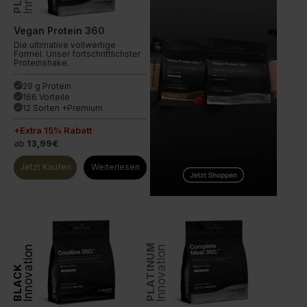
Vegan Protein 360
Die ultimative vollwertige
Formel. Unser fortschrittlichster
Proteinshake.
29 g Protein
done
166 Vorteile
done
12 Sorten +Premium
done
+Extra 15% Rabatt
ab
13,99€
Jetzt Kaufen
Weiterlesen
PLATINUM
Innovation
Innovation
BLACK