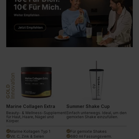
Innovation
GOLD
Marine Collagen Extra
Summer Shake Cup
Beauty- & Wellness-Supplement
Einfach unterwegs. Ideal, um den
für Haut, Haare, Nägel und
gemixten Shake einzufüllen.
Körper.
Marine Kollagen Typ 1
Für gemixte Shakes
done
done
Vit. C, Zink & Selen
680 ml Fassungsverm.
done
done