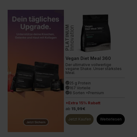
PLATINUM
Innovation
Vegan Diet Meal 360
Der ultimative vollwertige
vegane Shake. Unser stärkstes
Meal.
25 g Protein
done
167 Vorteile
done
8 Sorten +Premium
done
+Extra 15% Rabatt
ab
15,99€
Jetzt Kaufen
Weiterlesen