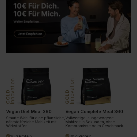
Innovation
Innovation
GOLD
GOLD
Vegan Diet Meal 360
Vegan Complete Meal 360
Smarte Wahl für eine pflanzliche,
Vollwertige, ausgewogene
nährstoffreiche Mahlzeit mit
Mahlzeit in Sekunden, ohne
Wirkstoffen.
Kompromisse beim Geschmack.
20 g Protein
30 g Protein
done
done