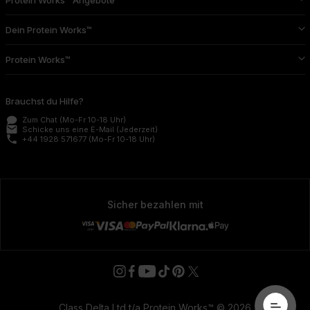
Protein Works™ Angebote
Dein Protein Works™
Protein Works™
Brauchst du Hilfe?
Zum Chat
(Mo-Fr 10-18 Uhr)
email
Schicke uns eine E-Mail
(Jederzeit)
phone
+44 1928 571677
(Mo-Fr 10-18 Uhr)
Sicher bezahlen mit
Class Delta Ltd t/a Protein Works™ © 2026