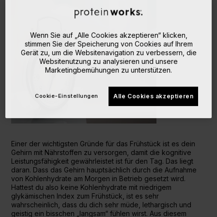
Wenn Sie auf „Alle Cookies akzeptieren“ klicken,
stimmen Sie der Speicherung von Cookies auf Ihrem
Gerät zu, um die Websitenavigation zu verbessern, die
Websitenutzung zu analysieren und unsere
Marketingbemühungen zu unterstützen.
Cookie-Einstellungen
Alle Cookies akzeptieren
Einer der wichtigsten Gründe für das Frühstück ist es dein
Gehirn mit Nährstoffen zu versorgen, damit die kognitive
Leistungsfähigkeit gewährleistet ist für den Tag. Das liegt
daran. Dass das Gehirn hauptsächlich durch die Aufnahme
von Kohlenhydrate am Morgen in Betrieb gesetzt wird.
Hattest du also keine Kohlenhydrate mit niedrigem
glykämischen Index zum Frühstück, ist es sehr
wahrscheinlich, dass du dich sehr müde, lethargisch und
geistig ein bisschen „langsam“ fühlen wirst. Aus diesem