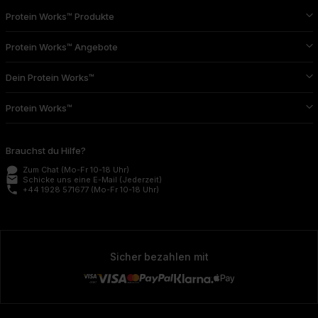
Protein Works™ Produkte
Protein Works™ Angebote
Dein Protein Works™
Protein Works™
Brauchst du Hilfe?
Zum Chat
(Mo-Fr 10-18 Uhr)
email
Schicke uns eine E-Mail
(Jederzeit)
phone
+44 1928 571677
(Mo-Fr 10-18 Uhr)
Sicher bezahlen mit