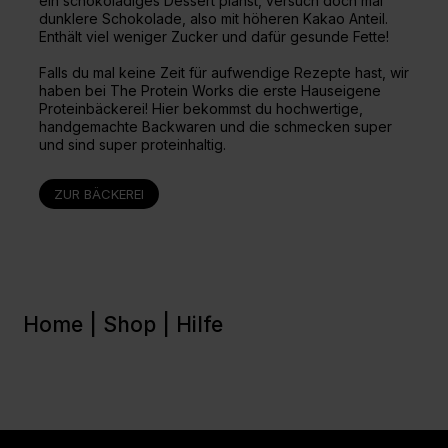
ein schokoladiges Dessert planst, versuch doch mal
dunklere Schokolade, also mit höheren Kakao Anteil.
Enthält viel weniger Zucker und dafür gesunde Fette!
Falls du mal keine Zeit für aufwendige Rezepte hast, wir
haben bei The Protein Works die erste Hauseigene
Proteinbäckerei! Hier bekommst du hochwertige,
handgemachte Backwaren und die schmecken super
und sind super proteinhaltig.
ZUR BÄCKEREI
Home |
Shop |
Hilfe