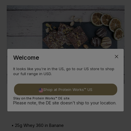
Welcome
It looks like you're in the US, go to our US store to shop
our full range in USD.
Shop at Protein Works™ US
Stay on the Protein Works™ DE site.
Das
Rezept.
Please note, the DE site doesn't ship to your location.
• 25g
Whey 360
in Banane