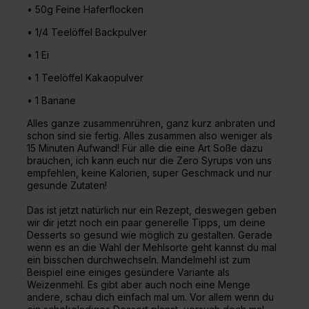
• 50g
Feine Haferflocken
• 1/4 Teelöffel Backpulver
• 1 Ei
• 1 Teelöffel Kakaopulver
• 1 Banane
Alles ganze zusammenrühren, ganz kurz anbraten und
schon sind sie fertig. Alles zusammen also weniger als
15 Minuten Aufwand! Für alle die eine Art Soße dazu
brauchen, ich kann euch nur die Zero Syrups von uns
empfehlen, keine Kalorien, super Geschmack und nur
gesunde Zutaten!
Das ist jetzt natürlich nur ein Rezept, deswegen geben
wir dir jetzt noch ein paar generelle Tipps, um deine
Desserts so gesund wie möglich zu gestalten. Gerade
wenn es an die Wahl der Mehlsorte geht kannst du mal
ein bisschen durchwechseln. Mandelmehl ist zum
Beispiel eine einiges gesündere Variante als
Weizenmehl. Es gibt aber auch noch eine Menge
andere, schau dich einfach mal um. Vor allem wenn du