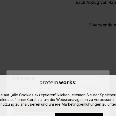
nach Abzug von Raba
ine Extra
Endless Nootropic
Endless Coffee
3.
Verwende e
Welcome
It looks like you're in the US, go to our US store to shop
our full range in USD.
e auf „Alle Cookies akzeptieren“ klicken, stimmen Sie der Speiche
okies auf Ihrem Gerät zu, um die Websitenavigation zu verbessern, 
r sein.
nutzung zu analysieren und unsere Marketingbemühungen zu unter
Shop at Protein Works™ US
Stay on the Protein Works™ DE site.