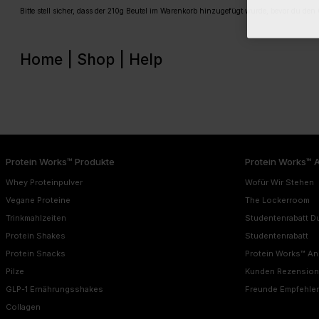
Bitte stell sicher, dass der 210g Beutel im Warenkorb hinzugefügt wurde, bevor du den
Home |
Shop |
Help
Protein Works™ Produkte
Protein Works™ 
Whey Proteinpulver
Wofür Wir Stehen
Vegane Proteine
The Lockerroom
Trinkmahlzeiten
Studentenrabatt D
Protein Shakes
Studentenrabatt
Protein Snacks
Protein Works™ A
Pilze
Kunden Rezensio
GLP-1 Ernährungsshakes
Freunde Empfehle
Collagen