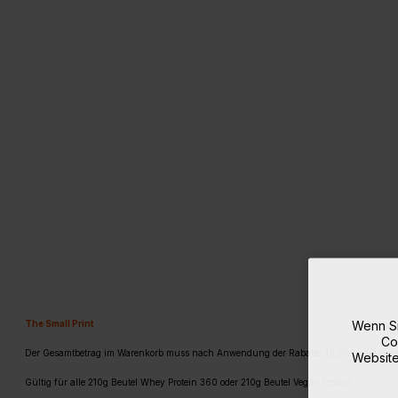
Glucosam
The Small Print
Wenn Si
Co
Der Gesamtbetrag im Warenkorb muss nach Anwendung der Rabatte 45,00€ oder höhe
Website
Gültig für alle 210g Beutel Whey Protein 360 oder 210g Beutel Vegan Protein