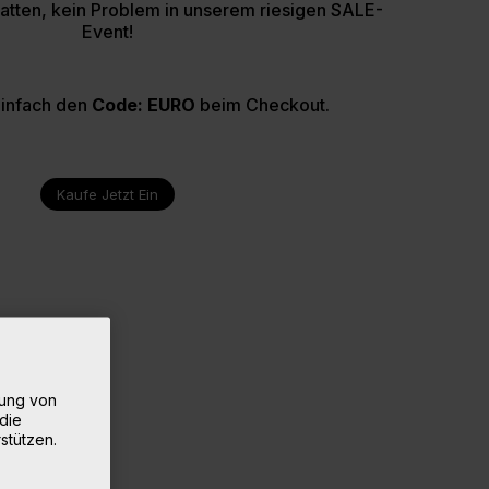
tten, kein Problem in unserem riesigen
SALE-
Event!
infach den
Code: EURO
beim Checkout.
Kaufe Jetzt Ein
rung von
die
stützen.