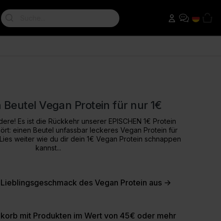
Suche:
Abnehm Shakes
Nussbutter
Kreatin
Super Greens Hub
Neue Produkte
Trinkmahlzeiten
Erdnussbutter
Kreatin Monohydrate
GLP-1 Freundlich
Kreatin 360
Ernährung
Diät Shakes
Creapure
Diet Meal 360
n Beutel Vegan Protein für nur 1€
dere! Es ist die Rückkehr unserer EPISCHEN 1€ Protein
ehört: einen Beutel unfassbar leckeres Vegan Protein für
Lies weiter wie du dir dein 1€ Vegan Protein schnappen
kannst...
Omega 3
Omega 3 Ultra
 Lieblingsgeschmack des Vegan Protein
aus ->
Zubehör
Wasserflaschen
korb mit Produkten im Wert von 45€ oder mehr
Protein Shakers