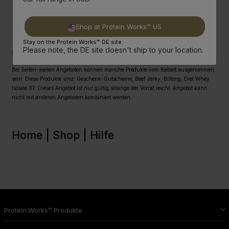
Shop at Protein Works™ US
Stay on the Protein Works™ DE site.
Please note, the DE site doesn't ship to your location.
Das Kleingedruckte
Bei Seiten-weiten Angeboten können manche Produkte vom Rabatt ausgenommen
sein. Diese Produkte sind: Geschenk-Gutscheine, Beef Jerky, Biltong, Diet Whey
Isolate 97. Dieses Angebot ist nur gültig solange der Vorrat reicht. Angebot kann
nicht mit anderen Angeboten kombiniert werden.
Home |
Shop |
Hilfe
Protein Works™ Produkte