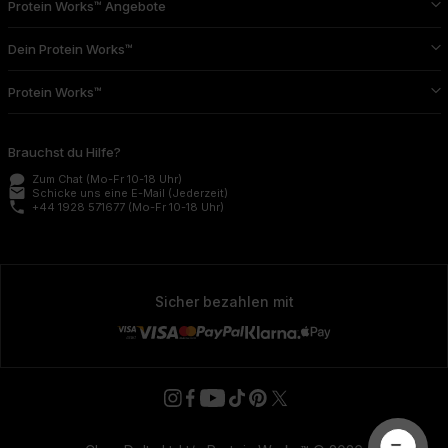
Protein Works™ Angebote
Dein Protein Works™
Protein Works™
Brauchst du Hilfe?
Zum Chat
(Mo-Fr 10-18 Uhr)
email
Schicke uns eine E-Mail
(Jederzeit)
phone
+44 1928 571677
(Mo-Fr 10-18 Uhr)
Sicher bezahlen mit