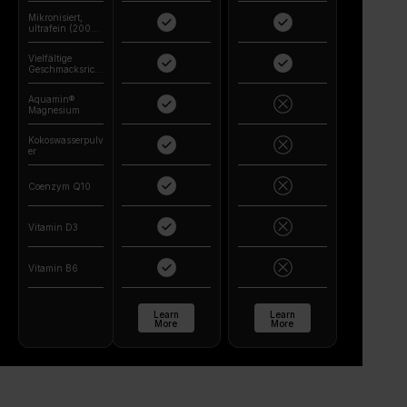
Mikronisiert,
ultrafein (200
Mesh)
Vielfältige
Geschmacksricht
ungen
Aquamin®
Magnesium
Kokoswasserpulv
er
Coenzym Q10
Vitamin D3
Vitamin B6
Learn
Learn
More
More