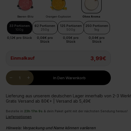
Beeren-Blitz
Orangen-Explosion
Ohne Aroma
33 Portionen
62 Portionen
125 Portionen
250 Portionen
100g
250g
500g
1kg
0,12€ pro Stück
0,06€ pro
0,05€ pro
0,04€ pro
Stück
Stück
Stück
Einmalkauf
3,99€
Quantity
remove
add
In Den Warenkorb
Lieferung aus unserem deutschen Lager innerhalb von 2-3 Wer
Gratis Versand ab 80€+ | Versand ab 5,49€
Bestelle in
23
h
17
m
8
s
& dein Paket geht mit der nächsten Sendung heraus!
Lieferoptionen
Hinweis: Verpackung und Name können variieren