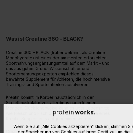
Was ist Creatine 360 – BLACK?
Creatine 360 – BLACK (früher bekannt als Creatine
Monohydrate) ist eines der am meisten erforschten
Sportnahrungsergänzungsmittel auf dem Markt – und
das aus gutem Grund! Wissenschaftler und
Sporternährungsexperten empfehlen dieses
bewährte Supplement für Athleten, die hochintensive
Trainings- und Sporteinheiten absolvieren.
Kreatin kommt im Körper hauptsächlich in der
Skelettmuskulatur vor, allerdings nur in kleinen
Mengen. Glücklicherweise kann es über Lebensmittel
wie Fleisch und Fisch oder durch die Einnahme eines
Kreatin-Supplements aufgenommen werden.
Wenn Sie auf „Alle Cookies akzeptieren“ klicken, stimmen Si
Creatine 360 – BLACK wird ausschließlich aus
der Speicherung von Cookies auf Ihrem Gerät zu, um die