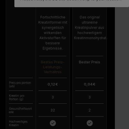
Fortschrittliche
Das original
Kreatinformel mit
ultrareine
synergetisch
Kreatinpulver aus
wirkenden
hochwertigem
Aktivstoffen für
Kreatinmonohydrat.
bessere
Ergebnisse.
Bestes Preis-
Bester Preis
Leistungs-
Verhältnis
Preis pro portion
0,12€
0,04€
(ab)
Kreatin pro
3
3
Portion (g)
Gesundheitsvort
32
2
eile
Hochwertiges
Kreatin