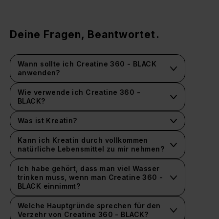
Deine Fragen, Beantwortet.
Wann sollte ich Creatine 360 - BLACK
anwenden?
Dies hängt von Deinem Lebensstil und Deinen
Zielen ab. Wir empfehlen, die von uns
Wie verwende ich Creatine 360 -
vorgeschlagenen Verzehrempfehlungen zu
BLACK?
beachten.
Was ist Kreatin?
Kreatin ist eine Verbindung, die auf natürliche
Weise im Körper hergestellt wird und eine
Kann ich Kreatin durch vollkommen
wichtige Energieform für Muskeln darstellt.
natürliche Lebensmittel zu mir nehmen?
Ja, viele Lebensmittel enthalten von Natur aus
Kreatin, zum Beispiel Thunfisch, Lachs und
Ich habe gehört, dass man viel Wasser
Rindfleisch. Der Kreatingehalt in diesen
trinken muss, wenn man Creatine 360 -
Lebensmitteln liegt jedoch unter der
BLACK einnimmt?
empfohlenen Dosis, die in Studien über eine
Versuche während der Einnahme von
verbesserte Leistungsfähigkeit empfohlen wird,
Kreatinmonohydrat soviel Wasser wie möglich zu
Welche Hauptgründe sprechen für den
wie beispielsweise bei, wenn es um
trinken. Wenn du nicht korrekt hydriert bist, wird
Verzehr von Creatine 360 - BLACK?