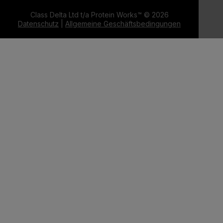
Class Delta Ltd t/a Protein Works™ © 2026
Datenschutz
|
Allgemeine Geschäftsbedingungen