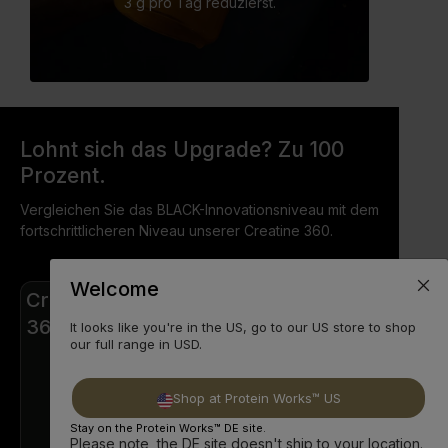
3 g pro Tag reduzierst.
Lohnt sich das Upgrade? Zu 100
Prozent.
Vergleichen Sie das BLACK-Innovationsniveau mit dem
fortschrittlicheren Niveau unserer Creatine 360.
Welcome
Creatine
GOLD
BLACK
Innovation
Innovation
360.
It looks like you're in the US, go to our US store to shop
our full range in USD.
Shop at Protein Works™ US
Stay on the Protein Works™ DE site.
Please note, the DE site doesn't ship to your location.