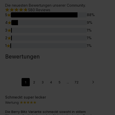
Die neuesten Bewertungen unserer Community.
580
Reviews
5
88
%
4
9
%
3
1
%
2
1
%
1
1
%
Bewertungen
1
2
3
4
5
...
72
Schmeckt super lecker
Wertung
Die Berry Blitz Variante schmeckt sowohl in stillem