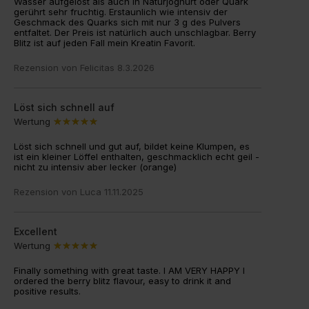
Wasser aufgelöst als auch in Naturjoghurt oder Quark
gerührt sehr fruchtig. Erstaunlich wie intensiv der
Geschmack des Quarks sich mit nur 3 g des Pulvers
entfaltet. Der Preis ist natürlich auch unschlagbar. Berry
Blitz ist auf jeden Fall mein Kreatin Favorit.
Rezension von
Felicitas
8.3.2026
Löst sich schnell auf
Wertung
Löst sich schnell und gut auf, bildet keine Klumpen, es
ist ein kleiner Löffel enthalten, geschmacklich echt geil -
nicht zu intensiv aber lecker (orange)
Rezension von
Luca
11.11.2025
Excellent
Wertung
Finally something with great taste. I AM VERY HAPPY I
ordered the berry blitz flavour, easy to drink it and
positive results.