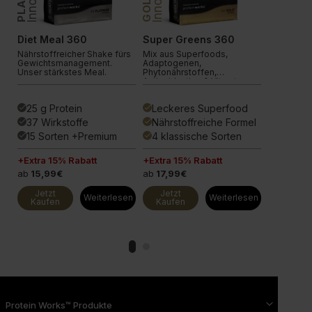
GOLD
Diet Meal 360
Super Greens 360
Vegan Pr
Nährstoffreicher Shake fürs
Mix aus Superfoods,
Die ultima
Gewichtsmanagement.
Adaptogenen,
Formel. U
Unser stärkstes Meal.
Phytonährstoffen,
fortschritt
Antioxidantien & Vitaminen.
Proteinsha
25 g Protein
Leckeres Superfood
29 g Pr
done
done
done
37 Wirkstoffe
Nährstoffreiche Formel
166 Vor
done
done
done
15 Sorten +Premium
4 klassische Sorten
12 Sor
done
done
done
+Extra 15% Rabatt
+Extra 15% Rabatt
+Extra 15
ab
15,99€
ab
17,99€
ab
13,99
Jetzt
Jetzt
Jetzt
en
Weiterlesen
Weiterlesen
Kaufen
Kaufen
Kaufen
Protein Works™ Produkte