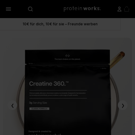
menu
10€ für dich, 10€ für sie – Freunde werben