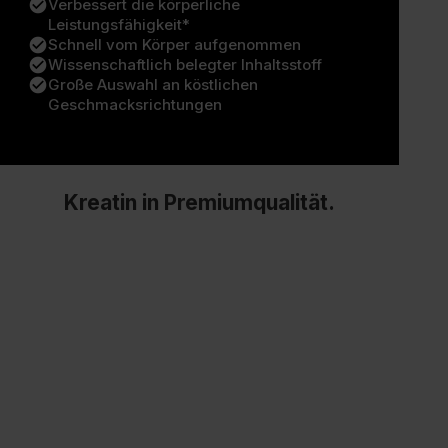
check_circle
Verbessert die körperliche
Leistungsfähigkeit*
check_circle
Schnell vom Körper aufgenommen
check_circle
Wissenschaftlich belegter Inhaltsstoff
check_circle
Große Auswahl an köstlichen
Geschmacksrichtungen
Kreatin in Premiumqualität.