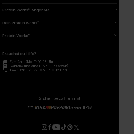
Protein Works™ Angebote
Dein Protein Works™
Protein Works™
Brauchst du Hilfe?
Zum Chat
(Mo-Fr 10-18 Uhr)
email
Schicke uns eine E-Mail
(Jederzeit)
phone
+44 1928 571677
(Mo-Fr 10-18 Uhr)
Sicher bezahlen mit