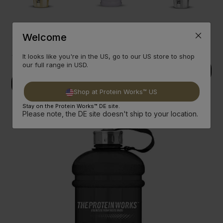
Black
Der Koloss
Silver
Welcome
´n`gold
Transparent
Stahlshaker
Shaker
It looks like you're in the US, go to our US store to shop
our full range in USD.
CODE:
CODE:
DECLEAR
DESTEEL
CODE:
DEGOLD
Shop at Protein Works™ US
Stay on the Protein Works™ DE site.
Please note, the DE site doesn't ship to your location.