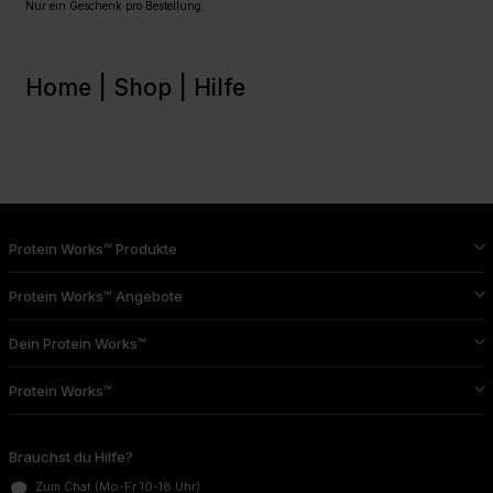
Nur ein Geschenk pro Bestellung.
Home |
Shop |
Hilfe
Protein Works™ Produkte
Protein Works™ Angebote
Dein Protein Works™
Protein Works™
Brauchst du Hilfe?
Zum Chat
(Mo-Fr 10-18 Uhr)