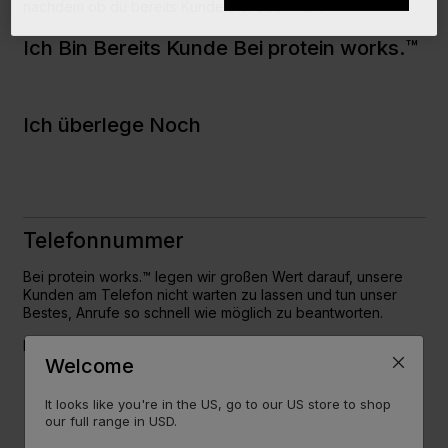
nachdem ob du bereits Kunde bist oder nicht:
Ich Bin Bereits Kunde Bei protein works.™
Ich überlege Noch
Telefonnummer
Bei protein works.™ legen wir großen Wert darauf, unsere
Kunden am Telefon nicht warten zu lassen und tun unser
Bestes, Anrufe so schnell wie möglich zu beantworten.
Du erreichst uns Montag bis Freitag von 09.00 - 17.00 Uhr:
Welcome
+44 1928 571677
It looks like you're in the US, go to our US store to shop
our full range in USD.