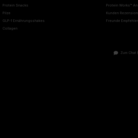
Protein Snacks
Protein Works™ A
Pilze
Kunden Rezensio
GLP-1 Ernährungsshakes
Freunde Empfehle
Collagen
Zum Chat