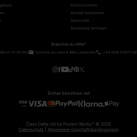
ngebote
Konto Erstellen
nen
Kontakt Aufnehmen
n
Klarna FAQ
Bestellung Verfolgen
Brauchst du Hilfe?
email
phone
(Mo-Fr 10-18 Uhr)
Schicke uns eine E-Mail
(Jederzeit)
+44 1928 571677
(M
Sicher bezahlen mit
Class Delta Ltd t/a Protein Works™ © 2026
Datenschutz
|
Allgemeine Geschäftsbedingungen