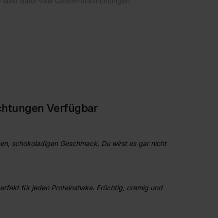
 aber daf
Geschmacksrichtungen
ür viele
chtungen Verfügbar
nen, schokoladigen Geschmack. Du wirst es gar nicht
rfekt für jeden Proteinshake. Früchtig, cremig und