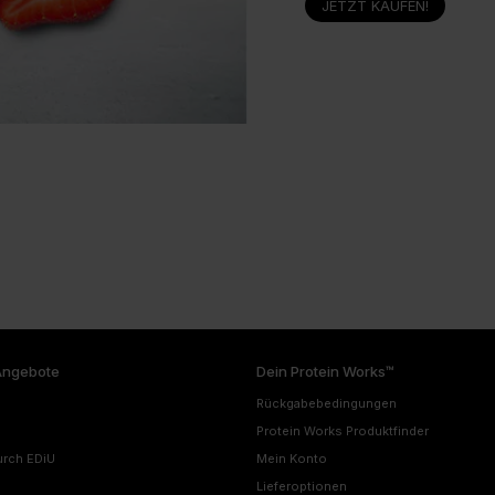
JETZT KAUFEN!
Angebote
Dein Protein Works™
Rückgabebedingungen
Protein Works Produktfinder
urch EDiU
Mein Konto
Lieferoptionen