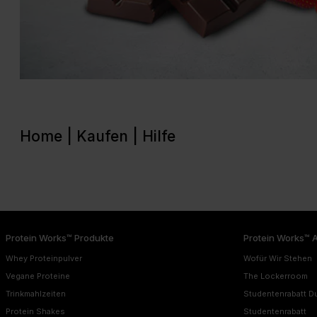
Home |
Kaufen |
Hilfe
Protein Works™ Produkte
Protein Works™ 
Whey Proteinpulver
Wofür Wir Stehen
Vegane Proteine
The Lockerroom
Trinkmahlzeiten
Studentenrabatt D
Protein Shakes
Studentenrabatt