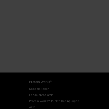
Protein Works™
Kooperationen
Handelsprogramm
Protein Works™-Punkte Bedingungen
AGB