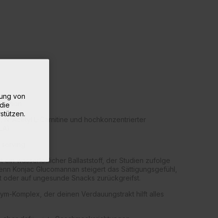
rung von
Portion
die
stützen.
, N-Acetyl L-Carnitine und hochkonzentrierter
LA)
 serving
 ein wasserlöslicher Ballaststoff, der Studien zufolge
enn Konjac Glucomannan steigert das Sättigungsgefühl,
sst oder auf ungesunde Snacks zurückgreifst.
ym-Komplex, der deinen Verdauungstrakt hilft alles