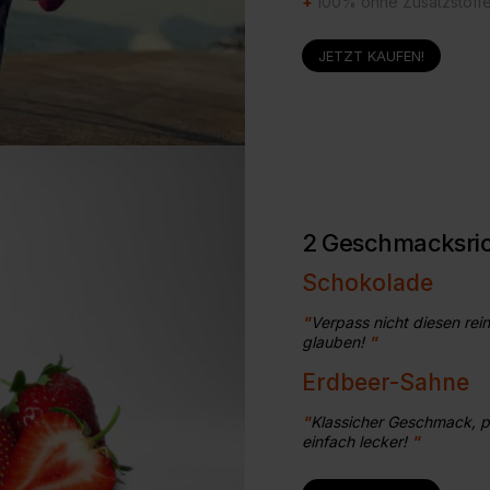
+
100% ohne Zusatzstoffe
JETZT KAUFEN!
2 Geschmacksri
Schokolade
"
Verpass nicht diesen rei
glauben!
"
Erdbeer-Sahne
"
Klassicher Geschmack, pe
einfach lecker!
"