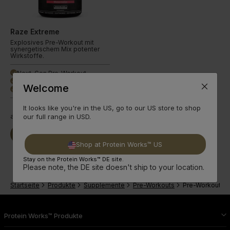
Raze Extreme
Explosives Pre-Workout mit
synergetischem Mix potenter
Wirkstoffe.
Next-Gen Pre-Workout
done
Bekanntes EnXtra®
done
Welcome
3 klassische Sorten
done
It looks like you're in the US, go to our US store to shop
ab
29,99€
our full range in USD.
Jetzt Kaufen
Weiterlesen
Shop at Protein Works™ US
Stay on the Protein Works™ DE site.
Please note, the DE site doesn't ship to your location.
Startseite
Produkte
Supplemente
Pre-Workouts
Pre-Workout Pu
Protein Works™ Produkte