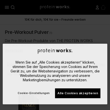
menu
10€ für dich, 10€ für sie – Freunde werben
Pre-Workout Pulver
(1)
Die Pre-Workout-Produkte von THE PROTEIN WORKS
enthalten ausschließlich hochwertige Zutaten, um d...
Weiterlesen
Wenn Sie auf „Alle Cookies akzeptieren“ klicken,
Ergebnisse anpassen
Alle Filter löschen
stimmen Sie der Speicherung von Cookies auf Ihrem
Gerät zu, um die Websitenavigation zu verbessern, die
close
close
Pre-Workouts
Pre-Workout Pulver
Websitenutzung zu analysieren und unsere
Marketingbemühungen zu unterstützen.
Cookie-Einstellungen
Alle Cookies akzeptieren