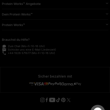
Protein Works™ Angebote
Dein Protein Works™
Protein Works™
Brauchst du Hilfe?
Zum Chat
(Mo-Fr 10-18 Uhr)
email
Schicke uns eine E-Mail
(Jederzeit)
phone
+44 1928 571677
(Mo-Fr 10-18 Uhr)
Sicher bezahlen mit