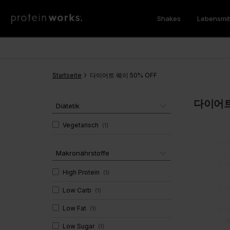
Shakes
Lebensmit
Trinkmahlzeiten
Frühstück
Feel Better
Whey Protein vs. Kollagen
Zubehör
Protein
Süß
Gesundh
Training
Protein 
Diet Meal 360
Superfood Breakfast Bowl
Sleep Deep
Whey Pro
Zero Syr
Super Gr
Startseite
Vor dem Schlafengehen
Protein Porridge
Immune Halo
다이어트 웨이 50% OFF
Whey Pro
Protein 
Pilze
Rezepte
Freunde Empfehlen
Nutritio
Bestsell
Vegan
Protein Pancakes
Hunger Killa
Vegane P
Protein 
Genesis 
다이어트 
Mittag- / Abendessen
Overnight Oats
Gut Love
Molkenpr
Protein D
Collagen
Diätetik
GLP-1 Freundlich
Instant Oats
Mahlzeit
Protein 
Apple Ci
Vegetarisch
(
1
)
Frühstück
GLP-1 Fr
Flavour 
"All In" A
Complete Meal 360
Clear Pro
Makronährstoffe
Abnehmen
Collagen
Vitamine
High Protein
(
1
)
Marine Collagen Extra
Vegan
Low Carb
Shakes zum Zunehmen
(
1
)
Gesundh
Collagen Whey Protein
Multivita
Low Fat
(
1
)
Weight Gainer
Collagen Protein Coffee
Greens P
Magnesi
Shakes für Muskelaufbau
Clear Collagen 360
Collagen
Immunitä
Low Sugar
(
1
)