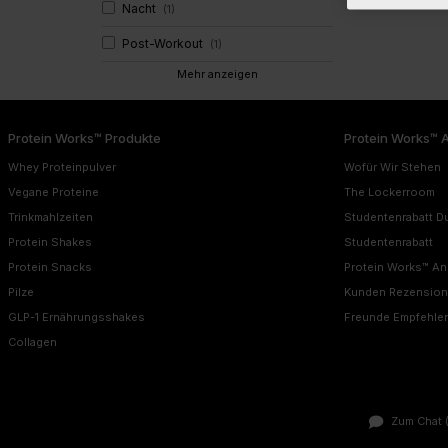
Nacht
(
1
)
Post-Workout
(
1
)
Mehr anzeigen
Protein Works™ Produkte
Protein Works™ 
Whey Proteinpulver
Wofür Wir Stehen
Vegane Proteine
The Lockerroom
Trinkmahlzeiten
Studentenrabatt D
Protein Shakes
Studentenrabatt
Protein Snacks
Protein Works™ A
Pilze
Kunden Rezensio
GLP-1 Ernährungsshakes
Freunde Empfehle
Collagen
Zum Chat