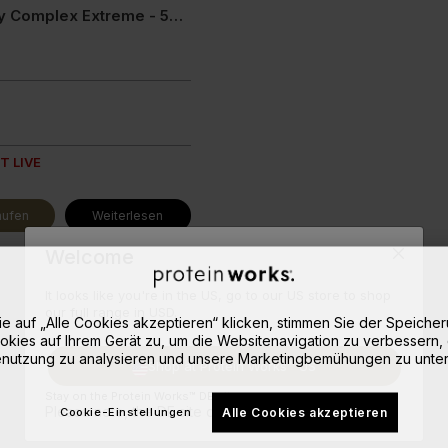
Diet Whey Complex Extreme - 500g
ine Extra
Endless Nootropic
Endless Coffee
T LIVE
aufen
Weiterlesen
Welcome
It looks like you're in the US, go to our US store to shop
our full range in USD.
e auf „Alle Cookies akzeptieren“ klicken, stimmen Sie der Speiche
okies auf Ihrem Gerät zu, um die Websitenavigation zu verbessern, 
nutzung zu analysieren und unsere Marketingbemühungen zu unter
Shop at Protein Works™ US
Stay on the Protein Works™ DE site.
Please note, the DE site doesn't ship to your location.
Alle Cookies akzeptieren
Cookie-Einstellungen