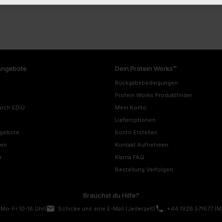
Angebote
Dein Protein Works™
Rückgabebedingungen
Protein Works Produktfinder
urch EDiU
Mein Konto
Lieferoptionen
ngebote
Konto Erstellen
nen
Kontakt Aufnehmen
n
Klarna FAQ
Bestellung Verfolgen
Brauchst du Hilfe?
email
phone
(Mo-Fr 10-18 Uhr)
Schicke uns eine E-Mail
(Jederzeit)
+44 1928 571677
(M