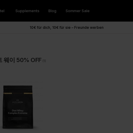
tel
Supplements
Blog
Sommer Sale
 Shakes
eit & Wellness
Works Produktfinder
Vegane Proteine
Herzhaft
Zum Abnehmen
Supplements Tipps
Paketangebote
10€ für dich, 10€ für sie – Freunde werben
teinpulver
ups™
eens
Vegane Trinkmahlzeiten
SuperSoups
Hunger Killa
tein 360
Snacks
Vegane Shakes
SuperMeals
Grüner Tee
n Hub
ers
Gesundheit & Wohlbefinden
Alle Angebote
roteinpulver
Pancakes
Advanced Hydration
Vegan Protein 360
Fatburner
웨이 50% OFF
oteinpulver
essert
Soja Protein
CLA
(1)
enersatz Shakes
Backmischung
der Vinegar Gummibärchen
GLP-1 Freundlich
eundlich
Shots
.I. Greens
Erbsen Protein
tein
 & Mineralien
Preworkout
Thermopro Burn Ultra
eit & Wellness
Fokus und Energie
mine
Thermopro Burn
ulver
um
Protein Coffee Coolers
Raze Preworkout Booster
ts Booster
Preworkout Booster