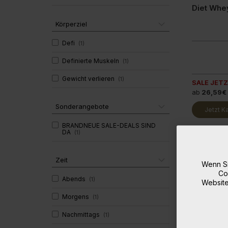
Glucosam
Körperziel
Defi
(
1
)
Definierte Muskeln
(
1
)
Gewicht verlieren
(
1
)
SALE JETZ
ab
26,59€
Sonderangebote
Jetzt K
BRANDNEUE SALE-DEALS SIND
DA
(
1
)
Zeit
Wenn Si
Co
Abends
(
1
)
Website
Morgens
(
1
)
Nachmittags
(
1
)