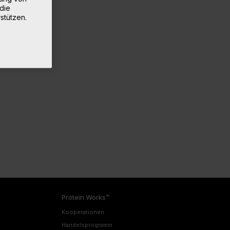
die
stützen.
Protein Works™
Kooperationen
Handelsprogramm