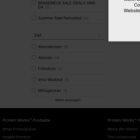
BRANDNEUE SALE-DEALS SIND
Co
DA
(
1
)
Website
Summer Sale Reloaded
(
2
)
Zeit
Abendessen
(
1
)
Abends
(
3
)
Frühstück
(
1
)
Intra-Workout
(
1
)
Mittagessen
(
1
)
Mehr anzeigen
Protein Works™ Produkte
Protein Works™ 
Whey Proteinpulver
Wofür Wir Stehen
Vegane Proteine
The Lockerroom