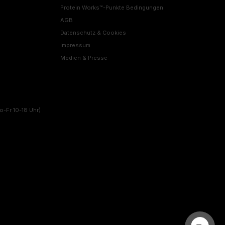
Protein Works™-Punkte Bedingungen
AGB
Datenschutz & Cookies
Impressum
Medien & Presse
o-Fr 10-18 Uhr)