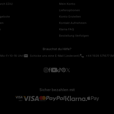
urch EDiU
Mein Konto
Lieferoptionen
ngebote
Konto Erstellen
nen
Kontakt Aufnehmen
n
Klarna FAQ
Bestellung Verfolgen
Brauchst du Hilfe?
email
phone
(Mo-Fr 10-18 Uhr)
Schicke uns eine E-Mail
(Jederzeit)
+44 1928 571677
(M
Sicher bezahlen mit