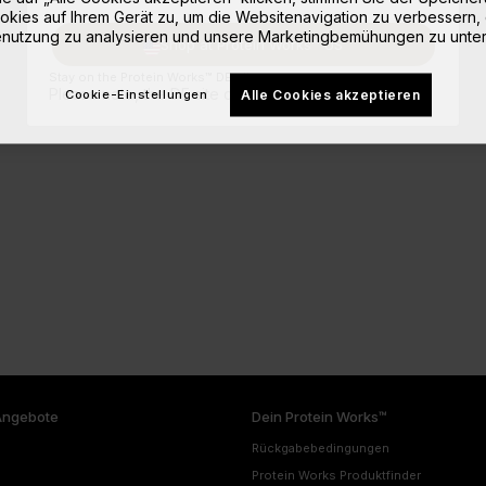
okies auf Ihrem Gerät zu, um die Websitenavigation zu verbessern, 
nutzung zu analysieren und unsere Marketingbemühungen zu unter
Shop at Protein Works™ US
Stay on the Protein Works™ DE site.
Please note, the DE site doesn't ship to your location.
Alle Cookies akzeptieren
Cookie-Einstellungen
Angebote
Dein Protein Works™
Rückgabebedingungen
Protein Works Produktfinder