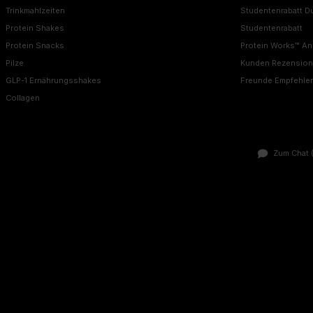
Trinkmahlzeiten
Studentenrabatt D
Protein Shakes
Studentenrabatt
Protein Snacks
Protein Works™ A
Pilze
Kunden Rezensio
GLP-1 Ernährungsshakes
Freunde Empfehle
Collagen
Zum Chat