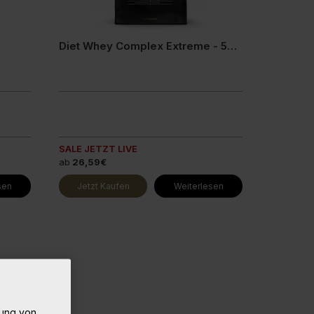
Diet Whey Complex Extreme - 500g
SALE JETZT LIVE
ab
26,59€
sen
Jetzt Kaufen
Weiterlesen
rung von