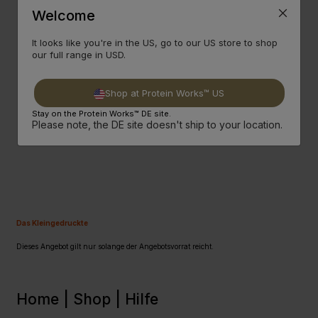
Welcome
3.
Erhalte Das Dritte, Günstigere Produkt
Gratis
!!!
It looks like you're in the US, go to our US store to shop
our full range in USD.
4.
Gratis
Protein Snack Ab 35€ Bestellwert,
Gratis
Versand Ab 60€!
Shop at Protein Works™ US
Stay on the Protein Works™ DE site.
Please note, the DE site doesn't ship to your location.
CODE: 342
Das Kleingedruckte
Dieses Angebot gilt nur solange der Angebotsvorrat reicht.
Home |
Shop |
Hilfe