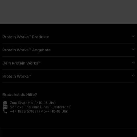
Protein Works™ Produkte
Protein Works™ Angebote
Dein Protein Works™
Protein Works™
Brauchst du Hilfe?
Zum Chat
(Mo-Fr 10-18 Uhr)
email
Schicke uns eine E-Mail
(Jederzeit)
phone
+44 1928 571677
(Mo-Fr 10-18 Uhr)