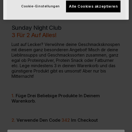
Cookie-Einstellungen
Alle Cookies akzeptieren
Sunday Night Club
3 Für 2 Auf Alles!
Lust auf Lecker? Verwöhne deine Geschmacksknospen
mit diesem ganz besonderen Angebot! Misch dir deine
Lieblinssupps und Geschmackssorten zusammen, ganz
egal ob Proteinpulver, Protein Snack oder Fatburner
etc. Lege mindestens 3 in deinen Warenkorb und das
günstigere Produkt gibt es umsonst! Aber nur bis
Mitternacht!
1.
Füge Drei Beliebige Produkte In Deinem
Warenkorb.
2.
Verwende Den Code
342
Im Checkout