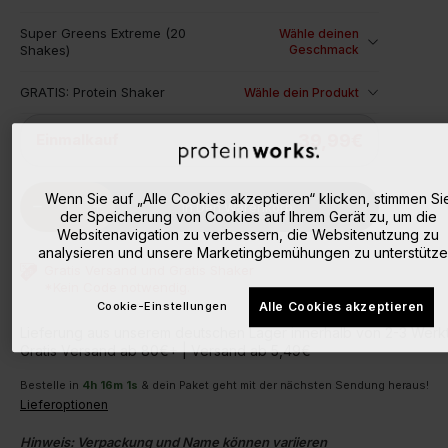
Super Greens Extreme (20
Wähle deinen
Shakes)
Geschmack
GRATIS: Protein Shaker
Wähle dein Produkt
Einmalkauf
39,99€
Quantity
Wenn Sie auf „Alle Cookies akzeptieren“ klicken, stimmen Si
remove
add
In Den Warenkorb
der Speicherung von Cookies auf Ihrem Gerät zu, um die
Websitenavigation zu verbessern, die Websitenutzung zu
analysieren und unsere Marketingbemühungen zu unterstütze
Gratis Versand und Gratis Shaker
*Kein Code notwendig.
Cookie-Einstellungen
Alle Cookies akzeptieren
Lieferung aus unserem deutschen Lager innerhalb von 2-3 Wer
Gratis Versand ab 80€+ | Versand ab 5,49€
Bestelle in
4
h
16
m
0
s
& dein Paket geht mit der nächsten Sendung heraus!
Lieferoptionen
Hinweis: Verpackung und Name können variieren