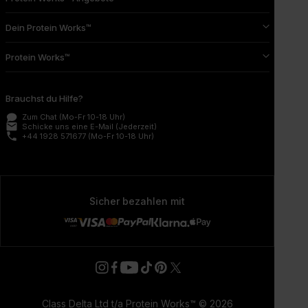
Dein Protein Works™
Protein Works™
Brauchst du Hilfe?
Zum Chat
(Mo-Fr 10-18 Uhr)
email
Schicke uns eine E-Mail
(Jederzeit)
phone
+44 1928 571677
(Mo-Fr 10-18 Uhr)
Sicher bezahlen mit
Class Delta Ltd t/a Protein Works™ © 2026