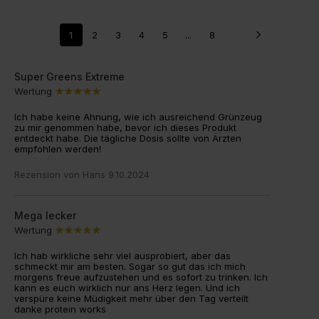
1
2
3
4
5
...
8
Super Greens Extreme
Wertung
Ich habe keine Ahnung, wie ich ausreichend Grünzeug
zu mir genommen habe, bevor ich dieses Produkt
entdeckt habe. Die tägliche Dosis sollte von Ärzten
empfohlen werden!
Rezension von
Hans
9.10.2024
Mega lecker
Wertung
Ich hab wirkliche sehr viel ausprobiert, aber das
schmeckt mir am besten. Sogar so gut das ich mich
morgens freue aufzustehen und es sofort zu trinken. Ich
kann es euch wirklich nur ans Herz legen. Und ich
verspüre keine Müdigkeit mehr über den Tag verteilt
danke protein works