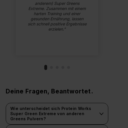
anderem) Super Greens
wur
Extreme. Zusammen mit einem
harten Training und einer
bea
gesunden Ernährung, lassen
bes
sich schnell positive Ergebnisse
ic
erzielen.
Deine Fragen, Beantwortet.
Wie unterscheidet sich Protein Works
Super Green Extreme von anderen
Greens Pulvern?