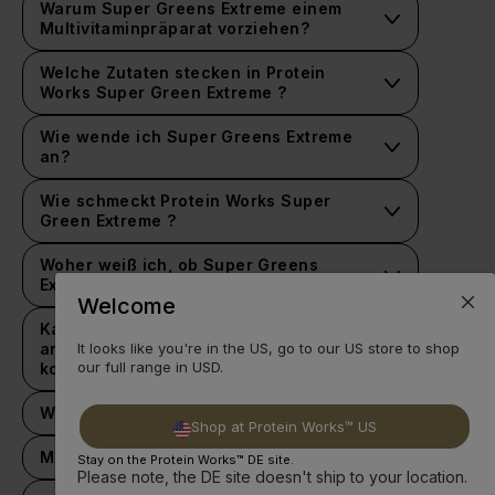
Warum Super Greens Extreme einem
Multivitaminpräparat vorziehen?
Welche Zutaten stecken in Protein
Works Super Green Extreme ?
Wie wende ich Super Greens Extreme
an?
Wie schmeckt Protein Works Super
Green Extreme ?
Woher weiß ich, ob Super Greens
Extreme für mich geeignet ist?
Welcome
Kann ich Super Greens Extreme mit
anderen Protein Works Pulvern
It looks like you're in the US, go to our US store to shop
our full range in USD.
kombinieren?
Was sind Greens Pulver?
Shop at Protein Works™ US
Wie wäre es, wenn du alle wichtigen Vitamine
und Mineralstoffe, die dein Körper braucht, in
Muss es mit Wasser gemischt werden?
Stay on the Protein Works™ DE site.
einem einzigen Getränk zu dir nehmen könntest?
Please note, the DE site doesn't ship to your location.
Wir empfehlen, das Produkt mit Wasser zu
Mit Greens Pulvern kannst du mühelos deinen