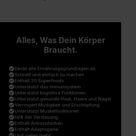
Alles, Was Dein Körper
Braucht.
check_circle
Deckt alle Ernährungsgrundlagen ab
check_circle
Schnell und einfach zu machen
check_circle
Enthält 20 Superfoods
check_circle
Unterstützt das Immunsystem
check_circle
Unterstützt kognitive Funktionen
check_circle
Unterstützt gesunde Haut, Haare und Nägel
check_circle
Verringert Müdigkeit und Erschöpfung
check_circle
Unterstützt Muskelfunktionen
check_circle
Hilft der Verdauung
check_circle
Enthält Antioxidantien
check_circle
Enthält Adaptogene
check_circle
Und vieles mehr...