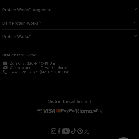
Protein Works™ Angebote
Dein Protein Works™
Protein Works™
Brauchst du Hilfe?
Zum Chat
(Mo-Fr 10-18 Uhr)
email
Schicke uns eine E-Mail
(Jederzeit)
phone
+44 1928 571677
(Mo-Fr 10-18 Uhr)
Sicher bezahlen mit