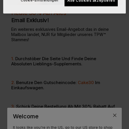
Cookie-Einstellungen
Alle Cookies akzeptieren
Heute 30% Auf Alles*
Email Exklusiv!
Ein weiteres exklusives Email-Angebot das in deine
Mailbox landet, NUR für Mitglieder unseres TPW™
Stammes!
1.
Durchstöber Die Seite Und Finde Deine
Absoluten Lieblings-Supplements.
2.
Benutze Den Gutscheincode:
Cake30
Im
Einkaufswagen.
3.
Schick Deine Bestellung Ab Mit 30% Rabatt Auf
Den Gesamten Warenwert!
Welcome
It looks like you're in the US, go to our US store to shop