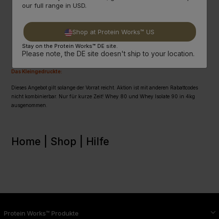
our full range in USD.
CODE: CAKE30
Shop at Protein Works™ US
Stay on the Protein Works™ DE site.
Please note, the DE site doesn't ship to your location.
Das Kleingedruckte:
Dieses Angebot gilt solange der Vorrat reicht. Aktion ist mit anderen Rabattcodes
nicht kombinierbar. Nur für kurze Zeit! Whey 80 und Whey Isolate 90 in 4kg
ausgenommen.
Home |
Shop |
Hilfe
Protein Works™ Produkte