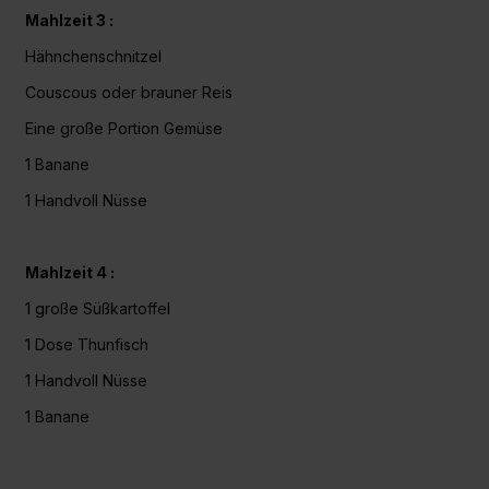
Mahlzeit 3 :
Hähnchenschnitzel
Couscous oder brauner Reis
Eine große Portion Gemüse
1 Banane
1 Handvoll Nüsse
Mahlzeit 4 :
1 große Süßkartoffel
1 Dose Thunfisch
1 Handvoll Nüsse
1 Banane