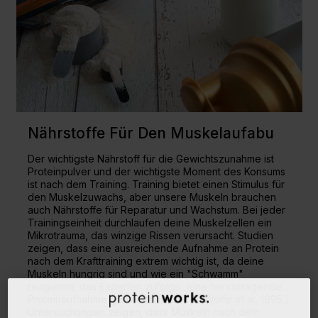
Nährstoffe Für Den Muskelaufabu
Der wichtigste Nährstoff für die Gewichtszunahme ist
Proteinpulver
und der wichtigste Moment des Konsums
ist nach dem Training. Training bietet einen Stimulus für
den Muskelzuwachs, aber unsere Muskeln brauchen
auch Nährstoffe für Reparatur und Wachstum. Bei jeder
Trainingseinheit durchlaufen deine Muskelzellen ein
Mikrotrauma, das winzige Rissen verursacht. Studien
zeigen, dass eine ausreichende Aufnahme an Protein
nach dem Krafttraining extrem wichtig ist, da deine
Muskeln hungrig sind und wie ein "Schwamm"
reagieren, das Experten zufolge, eine hervorragende
Proteinaufnahme gewährleistet. (R. R. Wolfe et al, 1995.)
Untersuchungen zeigen, dass Muskeln nach dem