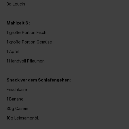
3g
Leucin
Mahlzeit 6 :
1 große Portion Fisch
1 große Portion Gemüse
1 Apfel
1 Handvoll Pflaumen
Snack vor dem Schlafengehen:
Frischkäse
1 Banane
30g
Casein
10g Leinsamenöl.