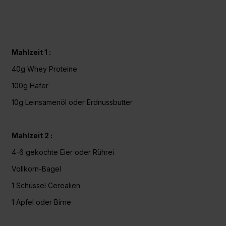
Mahlzeit 1 :
40g
Whey Proteine
100g Hafer
10g Leinsamenöl oder Erdnussbutter
Mahlzeit 2 :
4-6 gekochte Eier oder Rührei
Vollkorn-Bagel
1 Schüssel Cerealien
1 Apfel oder Birne