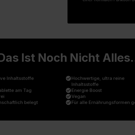
Das Ist Noch Nicht Alles.
ive Inhaltsstoffe
check_circle
Hochwertige, ultra reine
Inhaltsstoffe
ablette am Tag
check_circle
Energie Boost
ei
check_circle
Vegan
schaftlich belegt
check_circle
Für alle Ernährungsformen g