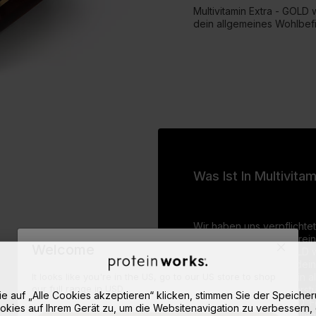
Multivitamin Extra - GOLD
dein allgemeines Wohlbefi
Was Ist In Multivita
Wir haben uns verpflichtet
hochwertige und hochrein
Welcome
Multivitamin Extra - GOLD
und stellt sicher, dass de
It looks like you're in the US, go to our US store to shop
Vitamine erhält, die dein
our full range in USD.
Leistungsfähigkeit unters
e auf „Alle Cookies akzeptieren“ klicken, stimmen Sie der Speiche
von Vitamin A, Vitamin D,
okies auf Ihrem Gerät zu, um die Websitenavigation zu verbessern, 
wurden diese essentiellen