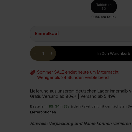
Tabletten
Glucosam
60
0,18€ pro Stück
Einmalkauf
Quantity
remove
add
In Den Warenkorb
Sommer SALE endet heute um Mitternacht
Weniger als 24 Stunden verbleibend
Lieferung aus unserem deutschen Lager innerhalb 
Gratis Versand ab 80€+ | Versand ab 5,49€
Bestelle in
10
h
34
m
52
s
& dein Paket geht mit der nächsten S
Lieferoptionen
Hinweis: Verpackung und Name können variieren