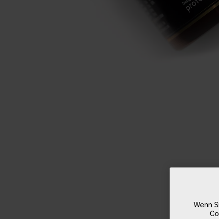
Wenn Si
Co