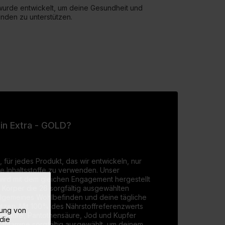
 wurde entwickelt, um deine Gesundheit und
nden zu unterstützen.
min Extra - GOLD?
, für jedes Produkt, das wir entwickeln, nur
e Inhaltsstoffe zu verwenden. Unser
 wird mit dem gleichen Engagement hergestellt
in Körper die 26 sorgfältig ausgewählten
 allgemeines Wohlbefinden und deine tägliche
tützen. Mit 100% des Nährstoffreferenzwerts
rung von
 Folsäure, Pantothensäure, Jod und Kupfer
die
 Vitamine sorgfältig ausgewählt, um deinem