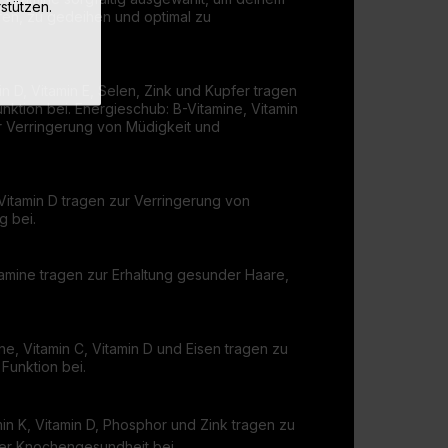
stützen.
fen, zu gedeihen und optimal zu
min D, Vitamin E, Selen, Zink und Kupfer tragen
nktion bei. Energieschub: B-Vitamine, Vitamin
r Verringerung von Müdigkeit und
 Vitamin D tragen zur Verringerung von
g bei.
tamine tragen zur Erhaltung gesunder Haare,
ne, Vitamin C, Vitamin D und Eisen tragen zu
Funktion bei.
in K, Vitamin D, Phosphor und Zink tragen zu
der Knochengesundheit bei.