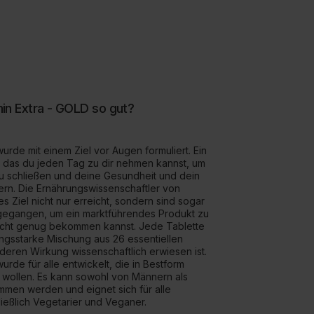
in Extra - GOLD so gut?
wurde mit einem Ziel vor Augen formuliert. Ein
n, das du jeden Tag zu dir nehmen kannst, um
u schließen und deine Gesundheit und dein
rn. Die Ernährungswissenschaftler von
 Ziel nicht nur erreicht, sondern sind sogar
 gegangen, um ein marktführendes Produkt zu
icht genug bekommen kannst. Jede Tablette
ungsstarke Mischung aus 26 essentiellen
 deren Wirkung wissenschaftlich erwiesen ist.
urde für alle entwickelt, die in Bestform
 wollen. Es kann sowohl von Männern als
men werden und eignet sich für alle
ießlich Vegetarier und Veganer.