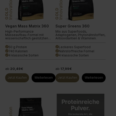
Innovation
Innovation
GOLD
GOLD
Vegan Mass Matrix 360
Super Greens 360
High-Performance
Mix aus Superfoods,
Masseaufbau-Formel mit
Adaptogenen, Phytonährstoffen,
wissenschaftlich gestützten
Antioxidantien & Vitaminen.
Zutaten.
50 g Protein
Leckeres Superfood
done
done
740 Kalorien
Nährstoffreiche Formel
done
done
4 klassische Sorten
4 klassische Sorten
done
done
ab
20,49€
ab
17,99€
Jetzt Kaufen
Weiterlesen
Jetzt Kaufen
Weiterlesen