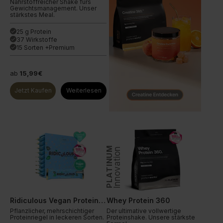
Nährstoffreicher Shake fürs
Gewichtsmanagement. Unser
stärkstes Meal.
25 g Protein
done
37 Wirkstoffe
done
15 Sorten +Premium
done
ab
15,99€
Jetzt Kaufen
Weiterlesen
PLATINUM
Innovation
Ridiculous Vegan Proteinriegel
Whey Protein 360
Pflanzlicher, mehrschichtiger
Der ultimative vollwertige
Proteinriegel in leckeren Sorten.
Proteinshake. Unsere stärkste