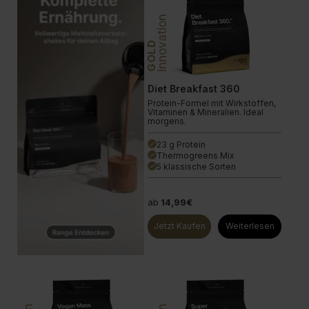
Innovation
GOLD
Diet Breakfast 360
Protein-Formel mit Wirkstoffen,
Vitaminen & Mineralien. Ideal
morgens.
23 g Protein
done
Thermogreens Mix
done
5 klassische Sorten
done
ab
14,99€
Jetzt Kaufen
Weiterlesen