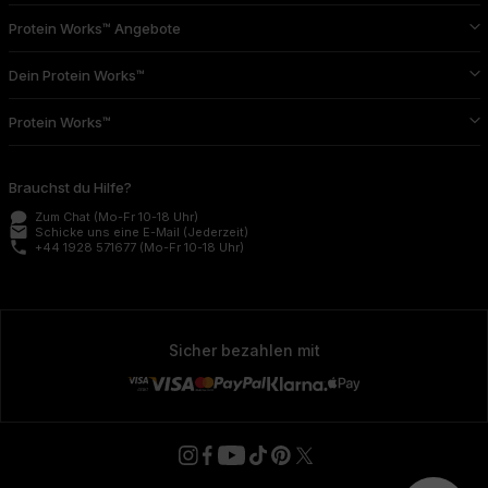
Protein Works™ Angebote
Dein Protein Works™
Protein Works™
Brauchst du Hilfe?
Zum Chat
(Mo-Fr 10-18 Uhr)
email
Schicke uns eine E-Mail
(Jederzeit)
phone
+44 1928 571677
(Mo-Fr 10-18 Uhr)
Sicher bezahlen mit