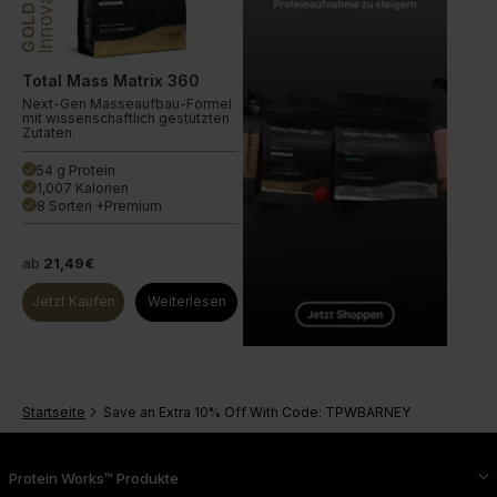
Innovation
GOLD
Total Mass Matrix 360
Next-Gen Masseaufbau-Formel
mit wissenschaftlich gestützten
Zutaten.
54 g Protein
done
1,007 Kalorien
done
8 Sorten +Premium
done
ab
21,49€
Jetzt Kaufen
Weiterlesen
Startseite
Save an Extra 10% Off With Code: TPWBARNEY
Protein Works™ Produkte