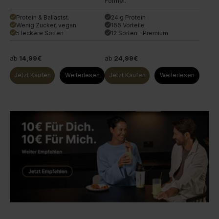
Formel.
Protein & Ballastst.
24 g Protein
done
done
Wenig Zucker, vegan
166 Vorteile
done
done
5 leckere Sorten
12 Sorten +Premium
done
done
ab
14,99€
ab
24,99€
Jetzt Kaufen
Weiterlesen
Jetzt Kaufen
Weiterlesen