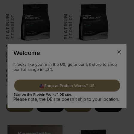
PLATINUM
PLATINUM
Innovation
Innovation
Vegan Protein 360
Vegan Diet Meal 360
Welcome
Die ultimative vollwertige
Der ultimative vollwertige
Formel. Unser fortschrittlichster
vegane Shake. Unser stärkstes
Proteinshake.
Meal.
It looks like you're in the US, go to our US store to shop
our full range in USD.
29 g Protein
25 g Protein
done
done
166 Vorteile
167 Vorteile
done
done
12 Sorten +Premium
8 Sorten +Premium
done
done
Shop at Protein Works™ US
Stay on the Protein Works™ DE site.
ab
13,99€
ab
15,99€
Please note, the DE site doesn't ship to your location.
Jetzt Kaufen
Weiterlesen
Jetzt Kaufen
Weiterlesen