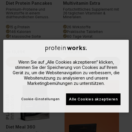
Diet Protein Pancakes
Multivitamin Extra
Premium-Proteine und
Fortschrittliches Supplement mit
Wirkstoffe in einem
26 täglichen Vitaminen &
diätfreundlichen Genuss.
Mineralien.
15 g Protein
26 Wirkstoffe
done
done
146 Kalorien
Praktische Tabletten
done
done
1 klassische Sorte
60 Tage Vorrat
done
done
ab
13,99€
ab
10,99€
Wenn Sie auf „Alle Cookies akzeptieren“ klicken,
Jetzt Kaufen
Weiterlesen
Jetzt Kaufen
Weiterlesen
stimmen Sie der Speicherung von Cookies auf Ihrem
Gerät zu, um die Websitenavigation zu verbessern, die
Websitenutzung zu analysieren und unsere
Marketingbemühungen zu unterstützen.
PLATINUM
Innovation
Cookie-Einstellungen
Alle Cookies akzeptieren
Diet Meal 360