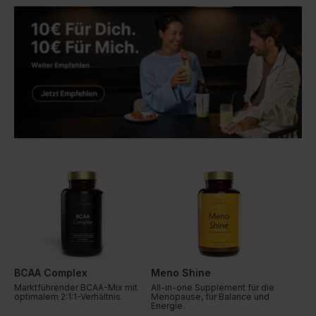
zu produzieren. Mit einer
Glutaminergänzung kann
außerdem der Blutzuckerspiegel
geregelt werden, was eine
optimale Hirnfunktion fördert.
Unterstützt das Wachstum von
Muskelgewebe Hilft bei der
Wiederherstellung der
Glykogenreserven Fördert eine
schnellere Erholung nach dem
Training
BCAA Complex
Meno Shine
Marktführender BCAA-Mix mit
All-in-one Supplement für die
optimalem 2:1:1-Verhältnis.
Menopause, für Balance und
Energie.