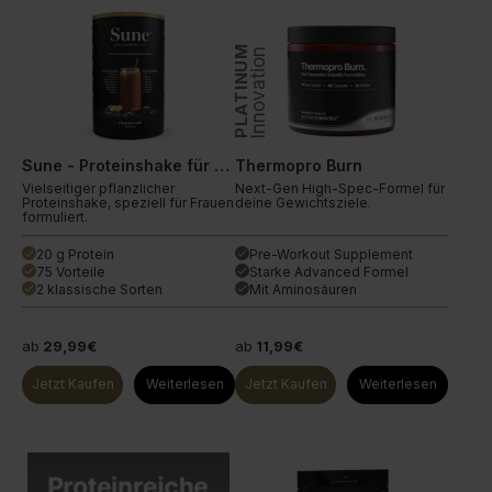
PLATINUM
Innovation
Sune - Proteinshake für Frauen
Thermopro Burn
Vielseitiger pflanzlicher
Next-Gen High-Spec-Formel für
Proteinshake, speziell für Frauen
deine Gewichtsziele.
formuliert.
20 g Protein
Pre-Workout Supplement
done
done
75 Vorteile
Starke Advanced Formel
done
done
2 klassische Sorten
Mit Aminosäuren
done
done
ab
29,99€
ab
11,99€
Jetzt Kaufen
Weiterlesen
Jetzt Kaufen
Weiterlesen