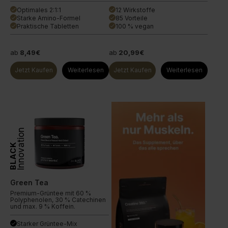
Optimales 2:1:1
12 Wirkstoffe
done
done
Starke Amino-Formel
85 Vorteile
done
done
Praktische Tabletten
100 % vegan
done
done
ab
8,49€
ab
20,99€
Jetzt Kaufen
Weiterlesen
Jetzt Kaufen
Weiterlesen
Innovation
BLACK
Green Tea
Premium-Grüntee mit 60 %
Polyphenolen, 30 % Catechinen
und max. 9 % Koffein.
Starker Grüntee-Mix
done