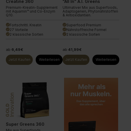
Creatine 360
"All In" A.I. Greens
Premium-Kreatin-Supplement
Ultimativer Mix aus Superfoods,
mit Aquamin™ und Co-Enzym
Adaptogenen, Phytonährstoffen
Q10.
& Antioxidantien.
Fortschrittl. Kreatin
Superfood Premium
done
done
27 Vorteile
Nährstoffreiche Formel
done
done
2 klassische Sorten
2 klassische Sorten
done
done
ab
6,49€
ab
41,99€
Jetzt Kaufen
Weiterlesen
Jetzt Kaufen
Weiterlesen
Innovation
GOLD
Super Greens 360
Mix aus Superfoods,