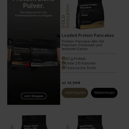
Innovation
GOLD
Loaded Protein Pancakes
Protein-Pancake-Mix mit
Premium-Proteinen und
leckeren Extras.
20 g Protein
done
Unter 215 Kalorien
done
1 klassische Sorte
done
ab
14,99€
Jetzt Kaufen
Weiterlesen