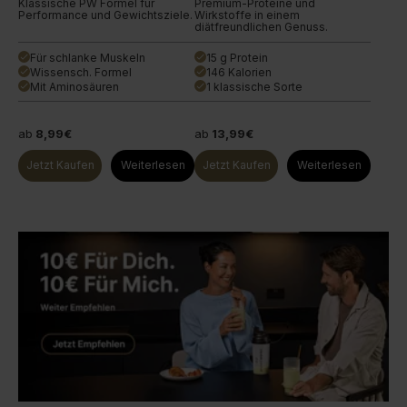
Klassische PW Formel für
Premium-Proteine und
Performance und Gewichtsziele.
Wirkstoffe in einem
diätfreundlichen Genuss.
Für schlanke Muskeln
15 g Protein
done
done
Wissensch. Formel
146 Kalorien
done
done
Mit Aminosäuren
1 klassische Sorte
done
done
ab
8,99€
ab
13,99€
Jetzt Kaufen
Weiterlesen
Jetzt Kaufen
Weiterlesen