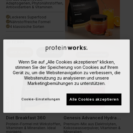
Adaptogenen, Phytonährstoffen,
Antioxidantien & Vitaminen.
Leckeres Superfood
done
Nährstoffreiche Formel
done
4 klassische Sorten
done
ab
17,99€
Jetzt Kaufen
Weiterlesen
Wenn Sie auf „Alle Cookies akzeptieren“ klicken,
stimmen Sie der Speicherung von Cookies auf Ihrem
Gerät zu, um die Websitenavigation zu verbessern, die
Websitenutzung zu analysieren und unsere
Marketingbemühungen zu unterstützen.
Innovation
GOLD
Cookie-Einstellungen
Alle Cookies akzeptieren
Diet Breakfast 360
Genesis Advanced Hydration
Protein-Formel mit Wirkstoffen,
Premium-Mix aus Elektrolyten,
Vitaminen & Mineralien. Ideal
Kokoswasserpulver, Vitaminen &
morgens.
Mineralien.