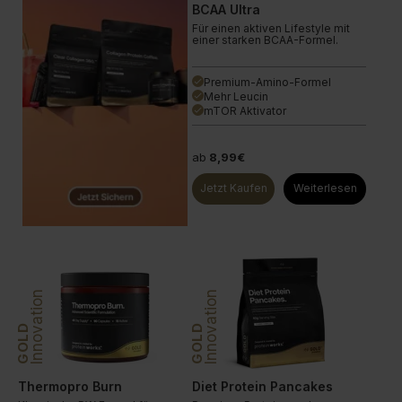
BCAA Ultra
Für einen aktiven Lifestyle mit
einer starken BCAA-Formel.
Premium-Amino-Formel
done
Mehr Leucin
done
mTOR Aktivator
done
ab
8,99€
Jetzt Kaufen
Weiterlesen
Innovation
Innovation
GOLD
GOLD
Thermopro Burn
Diet Protein Pancakes