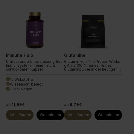
Immune Halo
Glutamine
Umfassende Unterstützung fürs
Glutamin von The Protein Works
Immunsystem in einer leicht
gilt als 100 % reines, feines
schluckbaren Kapsel.
Glutaminpulver in der heutigen
Sporternährung. Glutamin ist die
häufigste Aminosäure in den
15 Wirkstoffe
done
Muskeln des Körpers. Es gilt als
Wissensch. belegt
done
essenzielle Nahrungsergänzung
für alle, die intensiv trainieren,
100 % vegan
done
und ist wesentlich für die
Unterstützung des
Muskelaufbaus sowie die
Verbesserung der Erholung nach
ab
11,99€
ab
6,79€
dem Training. Darüber hinaus
sorgt Glutamin für ein effektives
Jetzt Kaufen
Weiterlesen
Jetzt Kaufen
Weiterlesen
Funktionieren des
Immunsystems. Es hilft dem
Körper dabei, weiße
Blutkörperchen zur Bekämpfung
von Infektionen und Krankheiten