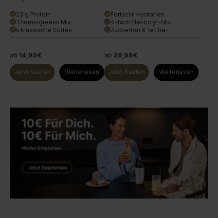
23 g Protein
Fortschr. Hydration
done
done
Thermogreens Mix
4-fach Elektrolyt-Mix
done
done
5 klassische Sorten
Zuckerfrei & fettfrei
done
done
ab
14,99€
ab
29,99€
Jetzt Kaufen
Weiterlesen
Jetzt Kaufen
Weiterlesen