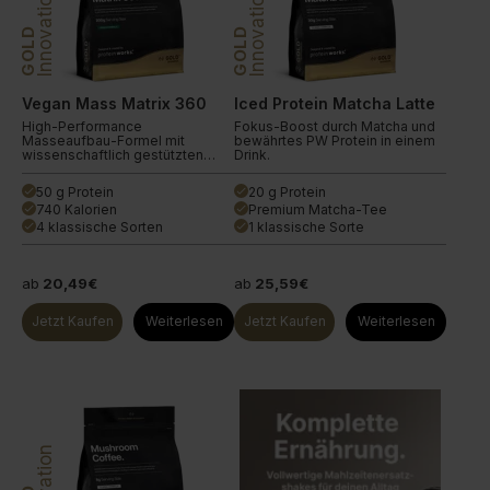
Innovation
Innovation
GOLD
GOLD
Vegan Mass Matrix 360
Iced Protein Matcha Latte
High-Performance
Fokus-Boost durch Matcha und
Masseaufbau-Formel mit
bewährtes PW Protein in einem
wissenschaftlich gestützten
Drink.
Zutaten.
50 g Protein
20 g Protein
done
done
740 Kalorien
Premium Matcha-Tee
done
done
4 klassische Sorten
1 klassische Sorte
done
done
ab
20,49€
ab
25,59€
Jetzt Kaufen
Weiterlesen
Jetzt Kaufen
Weiterlesen
Innovation