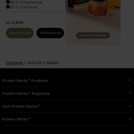
60 % Polyphenole
done
30 % Catechine
done
ab
3,99€
Jetzt Kaufen
Weiterlesen
Startseite
Extra 20 % Rabatt
Protein Works™ Produkte
Protein Works™ Angebote
Dein Protein Works™
Protein Works™