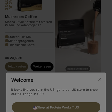
GOLD
Mushroom Coffee
Mocha-Style Kaffee mit starken
Pilzen und Adaptogenen.
Starker Pilz-Mix
done
Mit Adaptogenen
done
1 klassische Sorte
done
ab
23,99€
Jetzt Kaufen
Weiterlesen
Welcome
It looks like you're in the US, go to our US store to shop
our full range in USD.
Innovation
GOLD
Shop at Protein Works™ US