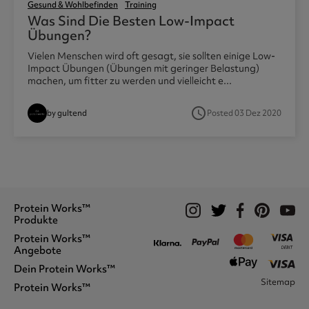
Gesund & Wohlbefinden
Training
Was Sind Die Besten Low-Impact
Übungen?
Vielen Menschen wird oft gesagt, sie sollten einige Low-
Impact Übungen (Übungen mit geringer Belastung)
machen, um fitter zu werden und vielleicht e...
access_time
by gultend
Posted 03 Dez 2020
Protein Works™
Produkte
Protein Works™
Proteinshakes
Angebote
Vegan
Protein Snacks
Dein Protein Works™
Wofür Wir Stehen
Nussbutter
Sitemap
Preisversprechen
Protein Works™
Bestellung Verfolgen
Tabletten & Kapseln
Freunde Empfehlen
Konto Erstellen
Aminos & Creatin
Studentenrabatt
Kooperationen