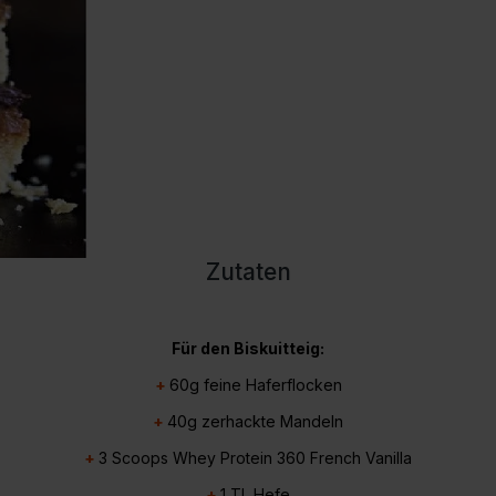
ine Extra
Endless Nootropic
Endless Coffee
Zutaten
Für den Biskuitteig:
+
60g
feine Haferflocken
+
40g
zerhackte Mandeln
+
3 Scoops
Whey Protein 360
French Vanilla
+
1 TL Hefe