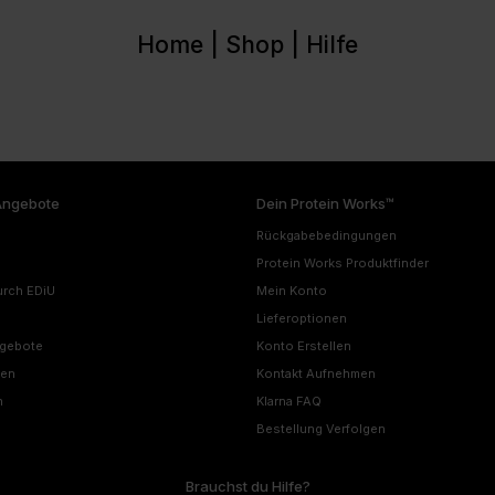
Home |
Shop |
Hilfe
Angebote
Dein Protein Works™
Rückgabebedingungen
Protein Works Produktfinder
urch EDiU
Mein Konto
Lieferoptionen
ngebote
Konto Erstellen
nen
Kontakt Aufnehmen
n
Klarna FAQ
Bestellung Verfolgen
Brauchst du Hilfe?