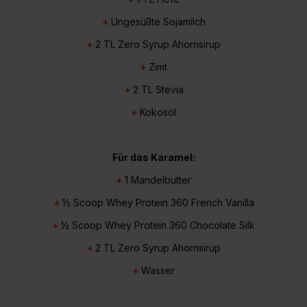
+
Ungesüßte Sojamilch
+
2 TL
Zero Syrup
Ahornsirup
+
Zimt
+
2 TL Stevia
+
Kokosöl
Für das Karamel:
+
1
Mandelbutter
+
½ Scoop
Whey Protein 360
French Vanilla
+
½ Scoop
Whey Protein 360
Chocolate Silk
+
2 TL
Zero Syrup
Ahornsirup
+
Wasser