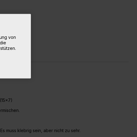
rung von
die
stützen.
(15x7)
ermischen.
Es muss klebrig sein, aber nicht zu sehr.