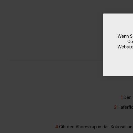
Wenn Si
Co
Website
1
Den 
2
Haferfl
4
Gib den Ahornsirup in das Kokosöl und 