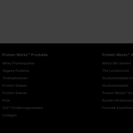
Protein Works™ Produkte
Protein Works™ 
Whey Proteinpulver
Wofür Wir Stehen
Vegane Proteine
The Lockerroom
Trinkmahlzeiten
Studentenrabatt D
Protein Shakes
Studentenrabatt
Protein Snacks
Protein Works™ A
Pilze
Kunden Rezensio
GLP-1 Ernährungsshakes
Freunde Empfehle
Collagen