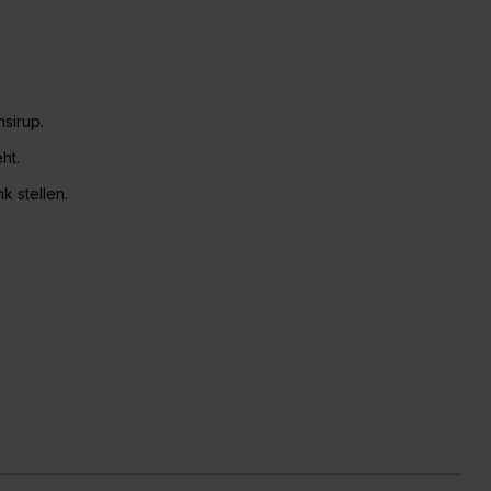
sirup.
ht.
k stellen.