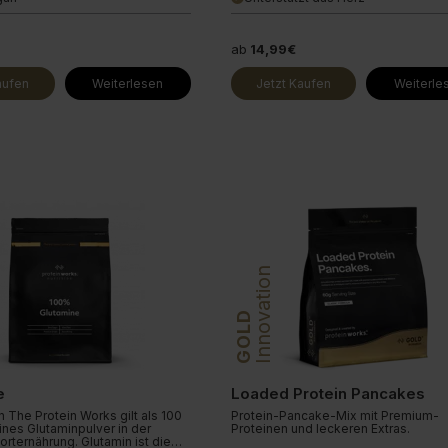
ab
14,99€
aufen
Weiterlesen
Jetzt Kaufen
Weiterle
Innovation
GOLD
e
Loaded Protein Pancakes
 The Protein Works gilt als 100
Protein-Pancake-Mix mit Premium-
ines Glutaminpulver in der
Proteinen und leckeren Extras.
rternährung. Glutamin ist die