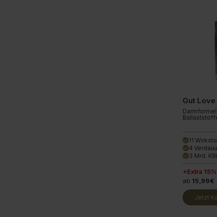
Gut Love
Darmformel 
Ballaststof
11 Wirkst
done
4 Verdau
done
3 Mrd. KB
done
+Extra 15%
ab
15,99€
Jetzt K