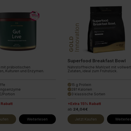
Innovation
GOLD
Superfood Breakfast Bowl
mit präbiotischen
Nährstoffreiche Mahlzeit mit vollwer
fen, Kulturen und Enzymen.
Zutaten, ideal zum Frühstück.
offe
15 g Protein
done
ungsenzyme
281 Kalorien
done
E/Portion
3 klassische Sorten
done
 Rabatt
+Extra 15% Rabatt
ab
24,04€
aufen
Weiterlesen
Jetzt Kaufen
Weiterle