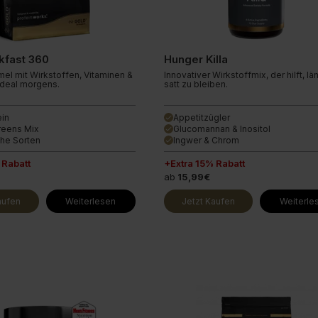
ine Extra
Endless Nootropic
Endless Coffee
kfast 360
Hunger Killa
mel mit Wirkstoffen, Vitaminen &
Innovativer Wirkstoffmix, der hilft, lä
 Ideal morgens.
satt zu bleiben.
ein
Appetitzügler
done
eens Mix
Glucomannan & Inositol
done
che Sorten
Ingwer & Chrom
done
 Rabatt
+Extra 15% Rabatt
ab
15,99€
aufen
Weiterlesen
Jetzt Kaufen
Weiterle