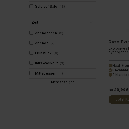
Sale auf Sale
(
16
)
Zeit
Abendessen
(
3
)
Raze Ext
Abends
(
7
)
Explosives 
synergetisc
Frühstück
(
6
)
Intra-Workout
(
3
)
Next-Gen
done
Bekannte
done
Mittagessen
(
4
)
3 klassis
done
Mehr anzeigen
ab
29,99€
Jetzt K