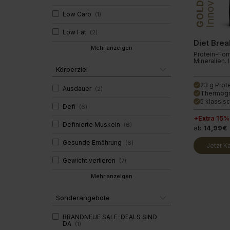
Innovation
GOLD
Glucosam
Low Carb
(
1
)
Low Fat
(
2
)
Diet Brea
Mehr anzeigen
Protein-For
Mineralien.
Körperziel
23 g Prot
done
Ausdauer
(
2
)
Thermogr
done
5 klassis
done
Defi
(
6
)
+Extra 15%
Definierte Muskeln
(
6
)
ab
14,99€
Gesunde Ernährung
(
6
)
Jetzt K
Gewicht verlieren
(
7
)
Mehr anzeigen
Sonderangebote
BRANDNEUE SALE-DEALS SIND
DA
(
1
)