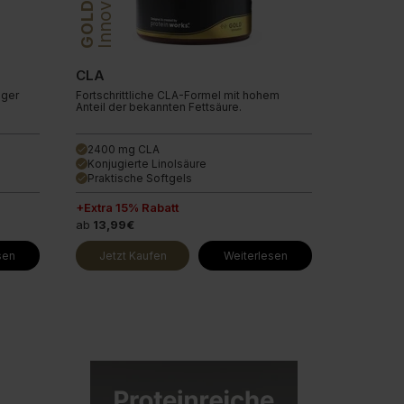
Innovation
GOLD
CLA
nger
Fortschrittliche CLA-Formel mit hohem
Anteil der bekannten Fettsäure.
2400 mg CLA
done
Konjugierte Linolsäure
done
Praktische Softgels
done
+Extra 15% Rabatt
ab
13,99€
sen
Jetzt Kaufen
Weiterlesen