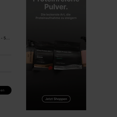
Diet Whey Complex Extreme - 500g
sen