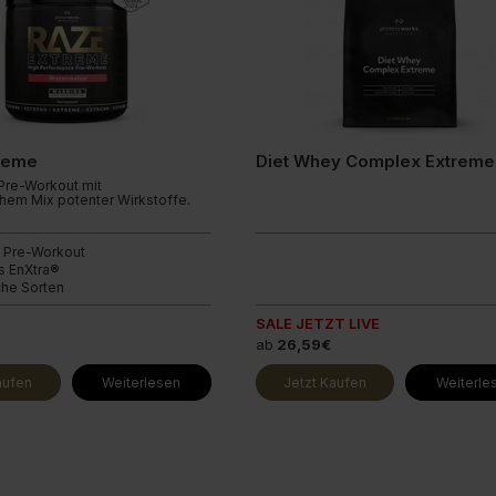
reme
Pre-Workout mit
hem Mix potenter Wirkstoffe.
 Pre-Workout
s EnXtra®
che Sorten
SALE JETZT LIVE
ab
26,59€
aufen
Weiterlesen
Jetzt Kaufen
Weiterle