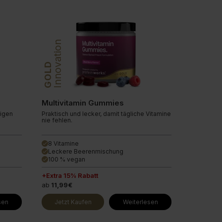
Innovation
GOLD
Multivitamin Gummies
tigen
Praktisch und lecker, damit tägliche Vitamine
nie fehlen.
8 Vitamine
done
Leckere Beerenmischung
done
100 % vegan
done
+Extra 15% Rabatt
ab
11,99€
sen
Jetzt Kaufen
Weiterlesen