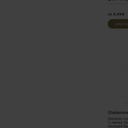
ab
9,99€
Jetzt K
Glutamin
Glutamin von
% reines, fe
heutigen Spo