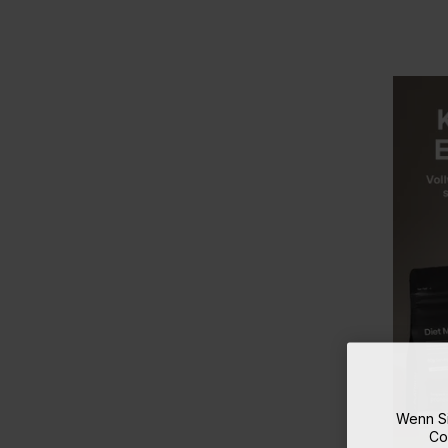
Wenn Si
Co