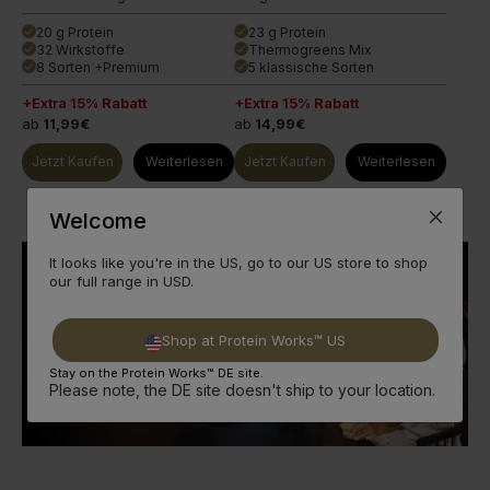
Wirkstoffen.
20 g Protein
23 g Protein
done
done
32 Wirkstoffe
Thermogreens Mix
done
done
8 Sorten +Premium
5 klassische Sorten
done
done
+Extra 15% Rabatt
+Extra 15% Rabatt
ab
11,99€
ab
14,99€
Jetzt Kaufen
Weiterlesen
Jetzt Kaufen
Weiterlesen
Welcome
It looks like you're in the US, go to our US store to shop
our full range in USD.
Shop at Protein Works™ US
Stay on the Protein Works™ DE site.
Please note, the DE site doesn't ship to your location.