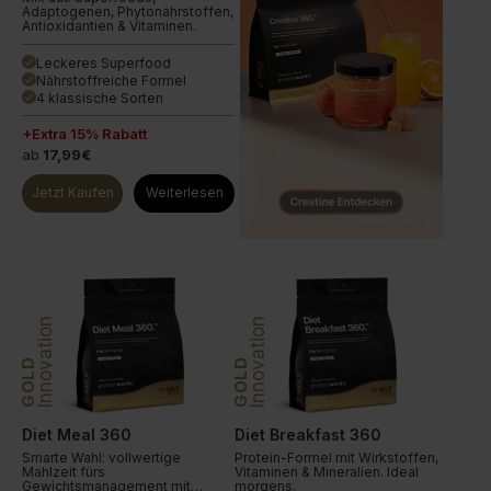
Adaptogenen, Phytonährstoffen,
Antioxidantien & Vitaminen.
Leckeres Superfood
done
Nährstoffreiche Formel
done
4 klassische Sorten
done
+Extra 15% Rabatt
ab
17,99€
Jetzt Kaufen
Weiterlesen
Innovation
Innovation
GOLD
GOLD
Diet Meal 360
Diet Breakfast 360
Smarte Wahl: vollwertige
Protein-Formel mit Wirkstoffen,
Mahlzeit fürs
Vitaminen & Mineralien. Ideal
Gewichtsmanagement mit
morgens.