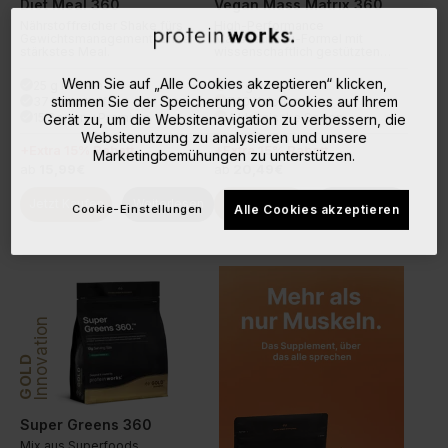
Diet Meal 360
Vegan Mass Matrix 360
Nährstoffreicher Shake fürs
High-Performance
Gewichtsmanagement. Unser
Masseaufbau-Formel mit
stärkstes Meal.
wissenschaftlich gestützten
Zutaten.
Wenn Sie auf „Alle Cookies akzeptieren“ klicken,
25 g Protein
50 g Protein
done
done
stimmen Sie der Speicherung von Cookies auf Ihrem
37 Wirkstoffe
740 Kalorien
done
done
15 Sorten +Premium
4 klassische Sorten
Gerät zu, um die Websitenavigation zu verbessern, die
done
done
Websitenutzung zu analysieren und unsere
+Extra 15% Rabatt
+Extra 15% Rabatt
Marketingbemühungen zu unterstützen.
ab
15,99€
ab
20,49€
Jetzt Kaufen
Weiterlesen
Jetzt Kaufen
Weiterlesen
Cookie-Einstellungen
Alle Cookies akzeptieren
Innovation
GOLD
Super Greens 360
Mix aus Superfoods,