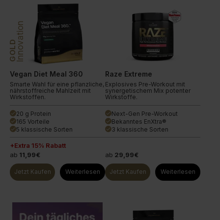
Innovation
GOLD
Vegan Diet Meal 360
Raze Extreme
Smarte Wahl für eine pflanzliche,
Explosives Pre-Workout mit
nährstoffreiche Mahlzeit mit
synergetischem Mix potenter
Wirkstoffen.
Wirkstoffe.
20 g Protein
Next-Gen Pre-Workout
done
done
165 Vorteile
Bekanntes EnXtra®
done
done
5 klassische Sorten
3 klassische Sorten
done
done
+Extra 15% Rabatt
ab
11,99€
ab
29,99€
Jetzt Kaufen
Weiterlesen
Jetzt Kaufen
Weiterlesen