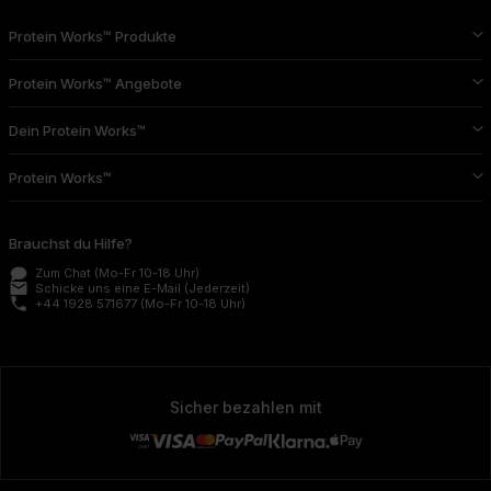
Protein Works™ Produkte
Protein Works™ Angebote
Dein Protein Works™
Protein Works™
Brauchst du Hilfe?
Zum Chat
(Mo-Fr 10-18 Uhr)
email
Schicke uns eine E-Mail
(Jederzeit)
phone
+44 1928 571677
(Mo-Fr 10-18 Uhr)
Sicher bezahlen mit