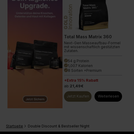
Innovation
GOLD
Total Mass Matrix 360
Next-Gen Masseaufbau-Formel
mit wissenschaftlich gestützten
Zutaten.
54 g Protein
done
1,007 Kalorien
done
8 Sorten +Premium
done
+Extra 15% Rabatt
ab
21,49€
Jetzt Kaufen
Weiterlesen
Startseite
Double Discount & Bestseller Night