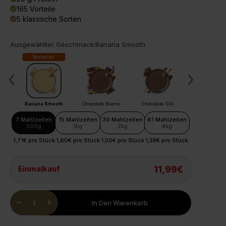
165 Vorteile
done
5 klassische Sorten
done
Ausgewählter Geschmack:
Banana Smooth
!
Bestseller
Ausverkauf
ne
Banana Smooth
Chocolate Bueno
Chocolate Silk
Salted Cara
7 Mahlzeiten
15 Mahlzeiten
30 Mahlzeiten
61 Mahlzeiten
500g
1kg
2kg
4kg
1,71€ pro Stück
1,60€ pro Stück
1,50€ pro Stück
1,38€ pro Stück
Einmalkauf
11,99€
Quantity
remove
add
In Den Warenkorb