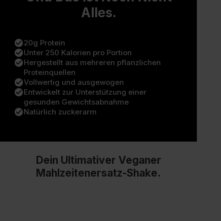
Alles.
check_circle
20g Protein
check_circle
Unter 250 Kalorien pro Portion
check_circle
Hergestellt aus mehreren pflanzlichen
Proteinquellen
check_circle
Vollwertig und ausgewogen
check_circle
Entwickelt zur Unterstützung einer
gesunden Gewichtsabnahme
check_circle
Natürlich zuckerarm
Dein Ultimativer Veganer
Mahlzeitenersatz-Shake.