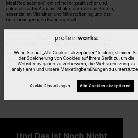
Meal Replacement) ein schneller, praktischer und
unkomplizierter Abnehm-Shake, der reich an Protein,
essenziellen Vitaminen und Nährstoffen ist, und das
bei einem geringen Kaloriengehalt.
Und wenn es um Kalorien geht, kennen wir die Formel
für Erfolg: Um Gewicht zu verlieren, musst du weniger
Kalorien zu dir nehmen, als du verbrennst. Mit unter
250 Kalorien pro Shake liefert unser Vegan Diet Meal
Wenn Sie auf „Alle Cookies akzeptieren“ klicken, stimmen Si
360 - GOLD rund 300–500 Kalorien weniger als eine
der Speicherung von Cookies auf Ihrem Gerät zu, um die
durchschnittliche Mahlzeit, und versorgt dich dennoch
Websitenavigation zu verbessern, die Websitenutzung zu
optimal mit Nährstoffen, damit du den ganzen Tag
analysieren und unsere Marketingbemühungen zu unterstütze
über energiegeladen, konzentriert und satt bleibst.
Cookie-Einstellungen
Alle Cookies akzeptieren
Und Das Ist Noch Nicht