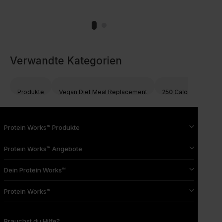
Verwandte Kategorien
Produkte
Vegan Diet Meal Replacement
250 Calories
Tr
Protein Works™ Produkte
Protein Works™ Angebote
Dein Protein Works™
Protein Works™
Brauchst du Hilfe?