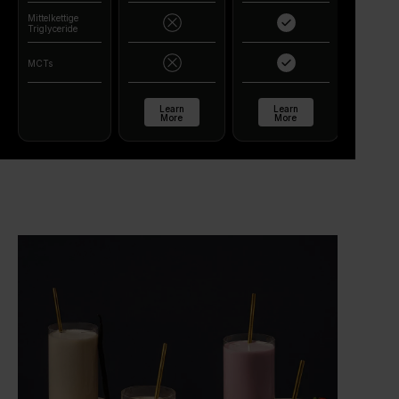
Mittelkettige
Triglyceride
MCTs
Learn
Learn
More
More