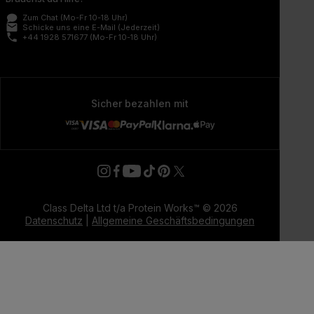
Zum Chat
(Mo-Fr 10-18 Uhr)
email
Schicke uns eine E-Mail
(Jederzeit)
phone
+44 1928 571677
(Mo-Fr 10-18 Uhr)
Sicher bezahlen mit
Class Delta Ltd t/a Protein Works™ © 2026
Datenschutz
|
Allgemeine Geschäftsbedingungen