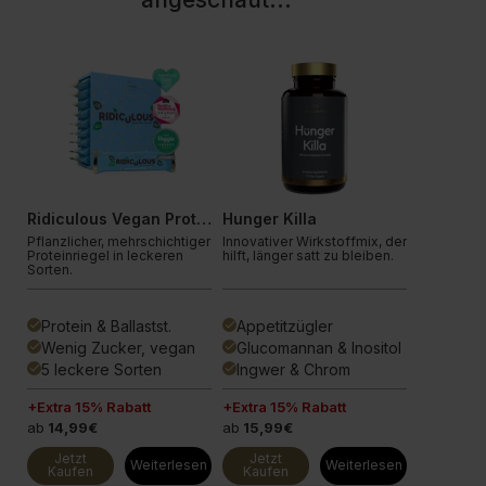
PLATINUM
Innovation
Ridiculous Vegan Proteinriegel
Hunger Killa
Diet Mea
Pflanzlicher, mehrschichtiger
Innovativer Wirkstoffmix, der
Nährstoffr
Proteinriegel in leckeren
hilft, länger satt zu bleiben.
Gewichts
Sorten.
Unser stär
.
Protein & Ballastst.
Appetitzügler
25 g Pr
done
done
done
el
Wenig Zucker, vegan
Glucomannan & Inositol
37 Wirk
done
done
done
5 leckere Sorten
Ingwer & Chrom
15 Sor
done
done
done
+Extra 15% Rabatt
+Extra 15% Rabatt
+Extra 15
ab
14,99€
ab
15,99€
ab
15,99
Jetzt
Jetzt
Jetzt
en
Weiterlesen
Weiterlesen
Kaufen
Kaufen
Kaufen