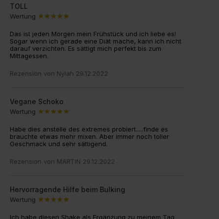
TOLL
Wertung
Das ist jeden Morgen mein Frühstück und ich liebe es!
Sogar wenn ich gerade eine Diät mache, kann ich nicht
darauf verzichten. Es sättigt mich perfekt bis zum
Mittagessen.
Rezension von
Nylah
29.12.2022
Vegane Schoko
Wertung
Habe dies anstelle des extremes probiert.....finde es
brauchte etwas mehr mixen. Aber immer noch toller
Geschmack und sehr sättigend.
Rezension von
MARTIN
29.12.2022
Hervorragende Hilfe beim Bulking
Wertung
Ich habe diesen Shake als Ergänzung zu meinem Tag