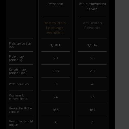
Rezeptur.
wir je entwickelt
haben.
Bestes Preis-
Am Besten
Leistungs-
Bewertet
Verhältnis
Preis pro portion
1,38€
1,59€
(ab)
Protein pro
20
25
portion (g)
Kalorien pro
236
217
portion (kcal)
3
4
Proteinquellen
Vitamine &
24
26
mineralstoffe
Gesundheitliche
165
167
vorteile
Geschmacksricht
5
8
ungen