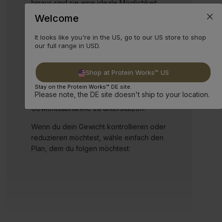
hinaus sind sie eine ideale Möglichkeit,
über 160 anerkannte Gesundheitsvorteile
Welcome
in einem einzigen, köstlichen Shake
aufzunehmen.
It looks like you're in the US, go to our US store to shop
our full range in USD.
Die Wissenschaft hinter unserem
meistverkauften Shake ist darauf
Shop at Protein Works™ US
ausgelegt, dir dabei zu helfen, effektiv
ein Kaloriendefizit zu schaffen und das
Stay on the Protein Works™ DE site.
Please note, the DE site doesn't ship to your location.
Gewichtsmanagement oder die
Gewichtsabnahme zu unterstützen.
Wenn du dein Gewicht kontrollieren oder
reduzieren möchtest, wähle einfach den
Plan, dem du folgen möchtest: