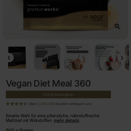
Vegan Diet Meal 360
GOLD
Innovation
Über
2,500,000
Kunden vertrauen uns
Smarte Wahl für eine pflanzliche, nährstoffreiche
Mahlzeit mit Wirkstoffen.
mehr details
20 g Protein
done