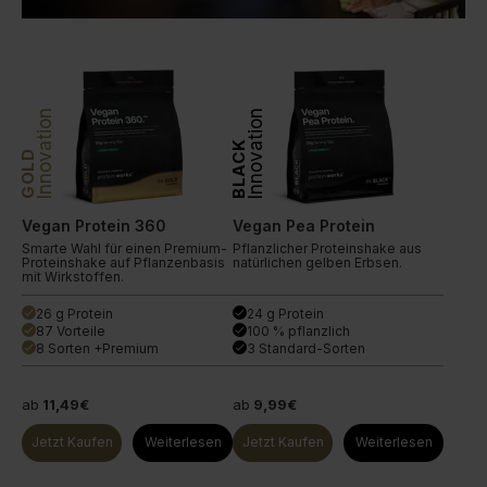
Innovation
Innovation
BLACK
GOLD
Vegan Protein 360
Vegan Pea Protein
Smarte Wahl für einen Premium-
Pflanzlicher Proteinshake aus
Proteinshake auf Pflanzenbasis
natürlichen gelben Erbsen.
mit Wirkstoffen.
26 g Protein
24 g Protein
done
done
87 Vorteile
100 % pflanzlich
done
done
8 Sorten +Premium
3 Standard-Sorten
done
done
ab
11,49€
ab
9,99€
Jetzt Kaufen
Weiterlesen
Jetzt Kaufen
Weiterlesen