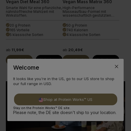
Vegan Diet Meal 360
Vegan Mass Matrix 360
Smarte Wahl für eine pflanzliche,
High-Performance
nährstoffreiche Mahlzeit mit
Masseaufbau-Formel mit
Wirkstoffen.
wissenschaftlich gestützten
Zutaten.
20 g Protein
50 g Protein
done
done
165 Vorteile
740 Kalorien
done
done
5 klassische Sorten
4 klassische Sorten
done
done
ab
11,99€
ab
20,49€
Jetzt Kaufen
Weiterlesen
Jetzt Kaufen
Weiterlesen
Welcome
It looks like you're in the US, go to our US store to shop
our full range in USD.
Shop at Protein Works™ US
Stay on the Protein Works™ DE site.
Please note, the DE site doesn't ship to your location.