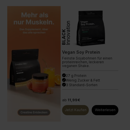
Innovation
BLACK
Vegan Soy Protein
Feinste Sojabohnen für einen
proteinreichen, leckeren
veganen Shake.
27 g Protein
done
Wenig Zucker & Fett
done
3 Standard-Sorten
done
ab
11,99€
Jetzt Kaufen
Weiterlesen