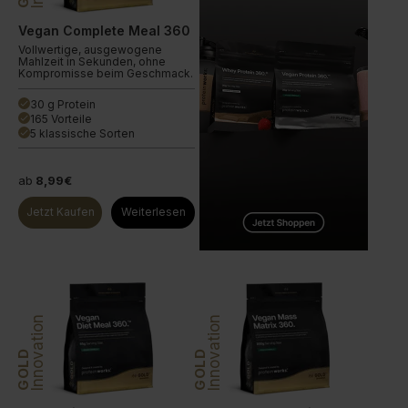
Vegan Complete Meal 360
Vollwertige, ausgewogene
Mahlzeit in Sekunden, ohne
Kompromisse beim Geschmack.
30 g Protein
done
165 Vorteile
done
5 klassische Sorten
done
ab
8,99€
Jetzt Kaufen
Weiterlesen
Innovation
Innovation
GOLD
GOLD