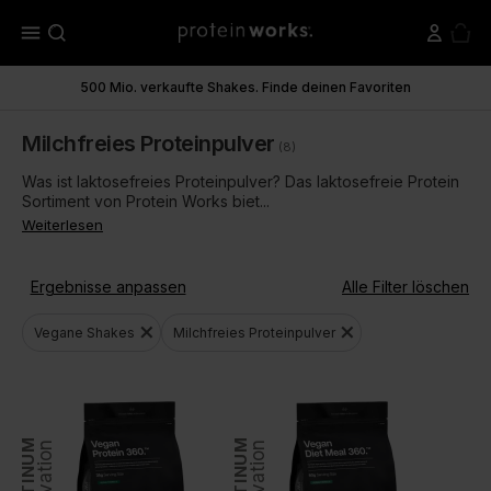
menu
500 Mio. verkaufte Shakes. Finde deinen Favoriten
Milchfreies Proteinpulver
(8)
Was ist laktosefreies Proteinpulver? Das laktosefreie Protein
Sortiment von Protein Works biet...
Weiterlesen
Ergebnisse anpassen
Alle Filter löschen
close
close
Vegane Shakes
Milchfreies Proteinpulver
PLATINUM
PLATINUM
Innovation
Innovation