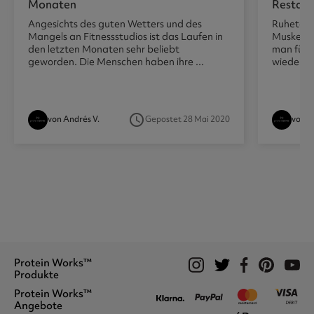
Monaten
Restda
Angesichts des guten Wetters und des
Ruhetage
Mangels an Fitnessstudios ist das Laufen in
Muskelkat
den letzten Monaten sehr beliebt
man fühlt
geworden. Die Menschen haben ihre ...
wieder tra
access_time
von Andrés V.
Gepostet 28 Mai 2020
von A
Protein Works™
Produkte
Protein Works™
Proteinshakes
Angebote
Vegan