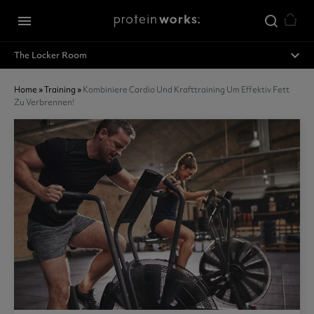
Zum Hauptinhalt springen
menu
expand_less
The Locker Room
Home
»
Training
»
Kombiniere Cardio Und Krafttraining Um Effektiv Fett
Zu Verbrennen!