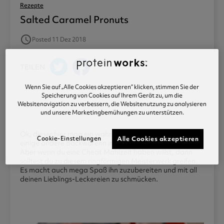
Rezepte
Salted Caramel Pronuts
access_time
Posted 11 Dez 2018
TEILEN
Wenn Sie auf „Alle Cookies akzeptieren“ klicken, stimmen Sie der
Speicherung von Cookies auf Ihrem Gerät zu, um die
Websitenavigation zu verbessern, die Websitenutzung zu analysieren
und unsere Marketingbemühungen zu unterstützen.
Ok, dieser hier mag ein wahres Kraftpaket sein wie
Cookie-Einstellungen
Alle Cookies akzeptieren
einige andere Backwarenn in unserer Rezeptesammlung.
Aber wenn du eine Cheat Mahlzeit haben willst, dann
solltest du zu diesem ringförmigen Meisterwerk greifen.
Es macht auch mega Spaß ihn zuzubereiten und mit all
deinen Lieblings-Leckereien zu schmücken.