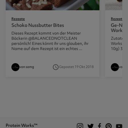
Rezepte
Rezepte
Schoko Nussbutter Bites
Ge-Nuss
Works
Dieses Rezept kommt von der Meister
Bäckerin @BALANCEDNOTCLEAN
Zutaten 
persönlich! Eines könnt ihr uns glauben, ihr
Works (ci
Name auf dem Rezept ist ein echtes ...
10g) 3 EL
access_time
von samg
Gepostet 19 Okt 2018
von s
Protein Works™