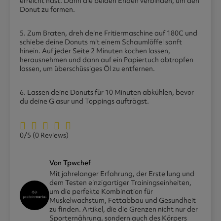
erreicht hast. Dann die beiden Enden verbinden, um den
Donut zu formen.
5. Zum Braten, dreh deine Fritiermaschine auf 180C und
schiebe deine Donuts mit einem Schaumlöffel sanft
hinein. Auf jeder Seite 2 Minuten kochen lassen,
herausnehmen und dann auf ein Papiertuch abtropfen
lassen, um überschüssiges Öl zu entfernen.
6. Lassen deine Donuts für 10 Minuten abkühlen, bevor
du deine Glasur und Toppings aufträgst.
0/5
(0 Reviews)
Von Tpwchef
Mit jahrelanger Erfahrung, der Erstellung und
dem Testen einzigartiger Trainingseinheiten,
um die perfekte Kombination für
Muskelwachstum, Fettabbau und Gesundheit
zu finden. Artikel, die die Grenzen nicht nur der
Sporternährung, sondern auch des Körpers