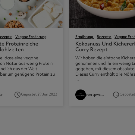
ezepte
Vegane Ernährung
Ernährung
Rezepte
Vegane Ern
te Proteinreiche
Kokosnuss Und Kicherer
ahlzeiten
Curry Rezept
be, dass eine vegane
Wir haben die einfache Kicher
on Natur aus wenig Protein
genommen und ihr ein wenig L
 endlich aus der Welt
gegeben, mit diesem absoluten
aber um genügend Protein zu
Dieses Curry enthält alle Nährs
...
access_time
access_time
Gepostet 29 Jan 2023
Gepostet
sr
von tpwchef