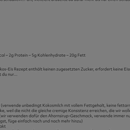
al – 2g Protein – 5g Kohlenhydrate – 20g Fett
kos-Eis Rezept enthält keinen zugesetzten Zucker, erfordert keine Eis
t du nur…
 (verwende unbedingt Kokosmilch mit vollem Fettgehalt, keine fettar
, weil die nicht die gleiche cremige Konsistenz erreichen, die wir woll
(wir verwenden dafür den Ahornsirup-Geschmack, verwende immer nu
gst, füge einfach nach und nach mehr hinzu)
rakt