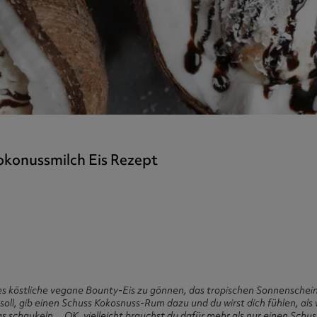
ner
Collagen
tra
kers
chen
okonussmilch Eis Rezept
eses köstliche vegane Bounty-Eis zu gönnen, das tropischen Sonnenschein 
oll, gib einen Schuss Kokosnuss-Rum dazu und du wirst dich fühlen, als 
chaukeln… OK, vielleicht brauchst du dafür mehr als nur einen Schus