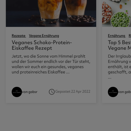
Rezepte
Vegane Ernährung
Ernährung
R
Veganes Schoko-Protein-
Top 5 Bes
Eiskaffee Rezept
Vegane M
Jetzt, wo die Sonne vom Himmel prahlt
Der Irrglau
und der Sommer endlich vor der Tür steht,
Ernährung v
wollen wir euch ein gesundes, veganes
enthält, ist
und proteinreiches Eiskaffee ...
geschafft, 
...
access_time
Gepostet 22 Apr 2022
von gabsr
von gab