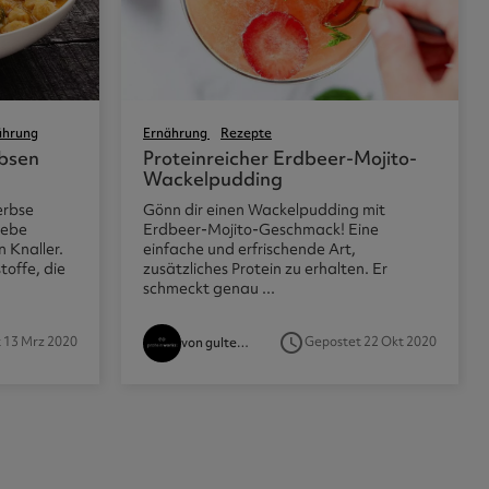
ährung
Ernährung
Rezepte
bsen
Proteinreicher Erdbeer-Mojito-
Wackelpudding
erbse
Gönn dir einen Wackelpudding mit
iebe
Erdbeer-Mojito-Geschmack! Eine
 Knaller.
einfache und erfrischende Art,
toffe, die
zusätzliches Protein zu erhalten. Er
schmeckt genau ...
access_time
 13 Mrz 2020
Gepostet 22 Okt 2020
von gultend