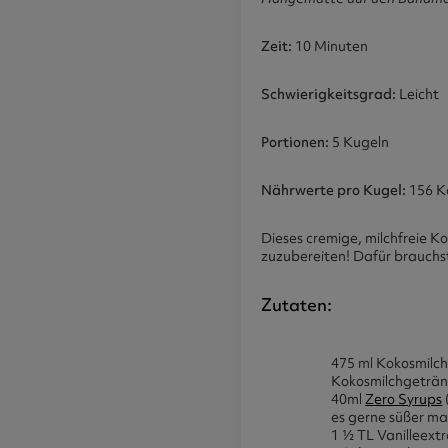
Zeit:
10 Minuten
Schwierigkeitsgrad:
Leicht
Portionen:
5 Kugeln
Nährwerte pro Kugel:
156 Kc
Dieses cremige, milchfreie Ko
zuzubereiten! Dafür brauchs
Zutaten:
475 ml Kokosmilch
Kokosmilchgetränke
40ml
Zero Syrups
es gerne süßer ma
1 ½ TL Vanilleext