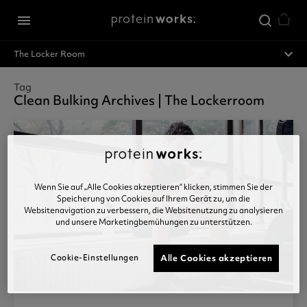
Zum Hauptinhalt springen
menu
expand_less
The Locker Room
Tag
Clean Bulking Archives | The Lockerroom
Wenn Sie auf „Alle Cookies akzeptieren“ klicken, stimmen Sie der
Speicherung von Cookies auf Ihrem Gerät zu, um die
Websitenavigation zu verbessern, die Websitenutzung zu analysieren
und unsere Marketingbemühungen zu unterstützen.
Cookie-Einstellungen
Alle Cookies akzeptieren