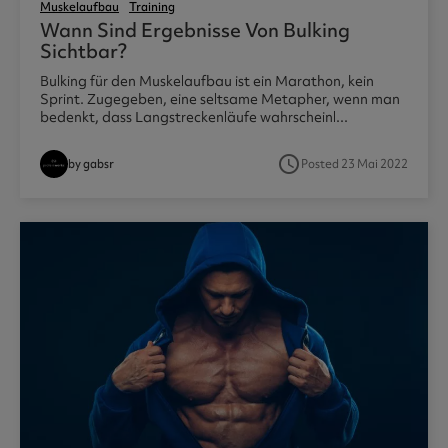
Muskelaufbau
Training
Wann Sind Ergebnisse Von Bulking
Sichtbar?
Bulking für den Muskelaufbau ist ein Marathon, kein
Sprint. Zugegeben, eine seltsame Metapher, wenn man
bedenkt, dass Langstreckenläufe wahrscheinl...
access_time
by gabsr
Posted 23 Mai 2022