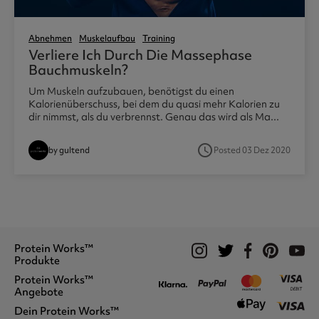
Abnehmen
Muskelaufbau
Training
Verliere Ich Durch Die Massephase
Bauchmuskeln?
Um Muskeln aufzubauen, benötigst du einen
Kalorienüberschuss, bei dem du quasi mehr Kalorien zu
dir nimmst, als du verbrennst. Genau das wird als Ma...
access_time
by gultend
Posted 03 Dez 2020
Protein Works™
Produkte
Protein Works™
Proteinshakes
Angebote
Vegan
Protein Snacks
Dein Protein Works™
Wofür Wir Stehen