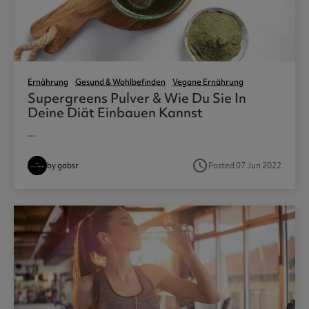
Ernährung
Gesund & Wohlbefinden
Vegane Ernährung
Supergreens Pulver & Wie Du Sie In
Deine Diät Einbauen Kannst
...
access_time
by gabsr
Posted 07 Jun 2022