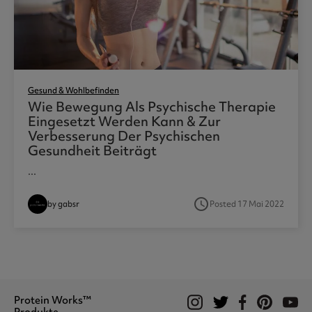
Gesund & Wohlbefinden
Wie Bewegung Als Psychische Therapie
Eingesetzt Werden Kann & Zur
Verbesserung Der Psychischen
Gesundheit Beiträgt
...
access_time
by gabsr
Posted 17 Mai 2022
Protein Works™