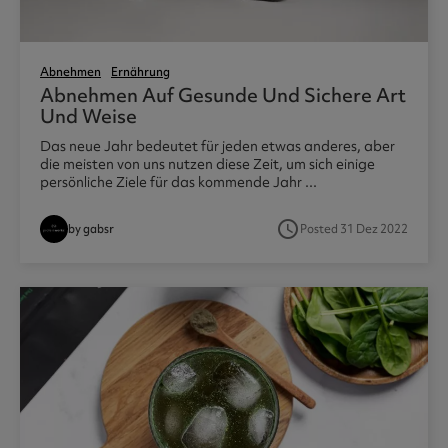
Abnehmen
Ernährung
Abnehmen Auf Gesunde Und Sichere Art
Und Weise
Das neue Jahr bedeutet für jeden etwas anderes, aber
die meisten von uns nutzen diese Zeit, um sich einige
persönliche Ziele für das kommende Jahr ...
access_time
by gabsr
Posted 31 Dez 2022