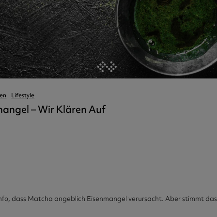
ner
Collagen
tra
kers
chen
den
Lifestyle
angel – Wir Klären Auf
Info, dass Matcha angeblich Eisenmangel verursacht. Aber stimmt das 