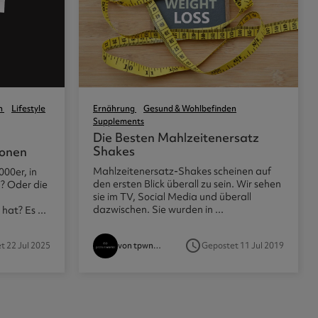
n
Lifestyle
Ernährung
Gesund & Wohlbefinden
Supplements
Die Besten Mahlzeitenersatz
Shakes
ionen
Mahlzeitenersatz-Shakes scheinen auf
000er, in
den ersten Blick überall zu sein. Wir sehen
? Oder die
sie im TV, Social Media und überall
dazwischen. Sie wurden in ...
at? Es ...
access_time
t 22 Jul 2025
Gepostet 11 Jul 2019
von tpwnutritionist