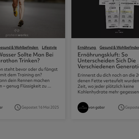
esund & Wohlbefinden
Lifestyle
Ernährung
Gesund & Wohlbefinde
Wasser Sollte Man Bei
Ernährungskluft: So
rathon Trinken?
Unterscheiden Sich Die
Verschiedenen Generat
n steht bevor oder du fängst
 mit dem Training an?
Erinnerst du dich noch an die 2
kann dein Rennen machen
denen Fette verteufelt wurden
 – genug Flüssigkeit zu ...
Zeit, wo jeder plötzlich keine
Kohlenhydrate mehr gegessen h
access_time
access_time
Gepostet 16 Mai 2025
Geposte
sr
von gabsr