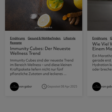
Ernährung
Gesund & Wohlbefinden
Lifestyle
Ernährung
G
Rezepte
Wie Viel 
Immunity Cubes: Der Neueste
Einem Ma
Wellness Trend
Ein Maratho
Immunity Cubes sind der neueste Trend
gerade erst
im Bereich Wellness – und diese kleinen
Hydration 
Kraftpakete liefern nicht nur fünf
oder brechen
pflanzliche Zutaten und leckeres ...
access_time
Gepostet 08 Apr 2025
von gabsr
von gab