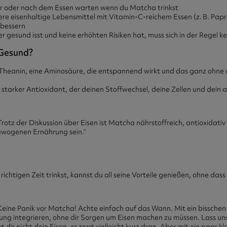
r oder nach dem Essen warten
wenn du Matcha trinkst
re eisenhaltige Lebensmittel mit Vitamin-C-reichem Essen (z. B. Papr
rbessern
r gesund isst und keine erhöhten Risiken hat, muss sich in der Regel
Gesund?
Theanin, eine Aminosäure, die entspannend wirkt und das ganz ohne d
tarker Antioxidant, der deinen Stoffwechsel, deine Zellen und dein
„Trotz der Diskussion über Eisen ist Matcha nährstoffreich, antioxidati
gewogenen Ernährung sein.“
ichtigen Zeit trinkst, kannst du all seine Vorteile genießen, ohne das
„Keine Panik vor Matcha! Achte einfach auf das Wann. Mit ein bissch
ung integrieren, ohne dir Sorgen um Eisen machen zu müssen. Lass u
dir nicht dein Eisen, er zerrt vielleicht kurz dran. Aber mit ein paar kl