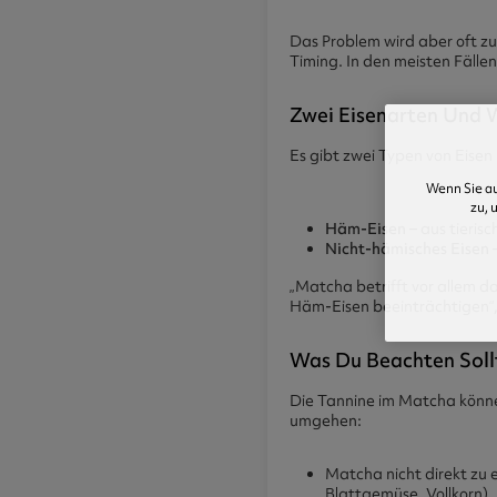
Das Problem wird aber oft zu
Timing. In den meisten Fälle
Zwei Eisenarten Und 
Es gibt zwei Typen von Eisen
Wenn Sie au
zu, 
Häm-Eisen
– aus tieris
Nicht-hämisches Eisen
–
„Matcha betrifft vor allem d
Häm-Eisen beeinträchtigen“, 
Was Du Beachten Soll
Die Tannine im Matcha können
umgehen:
Matcha nicht direkt zu 
Blattgemüse, Vollkorn)