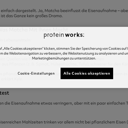
 einfach dargestellt. Ja, Matcha beeinflusst die Eisenaufnahme – abe
n ist das Ganze kein großes Drama.
Was Matcha Mit Ihnen Macht
 in Lebensmitteln:
f „Alle Cookies akzeptieren“ klicken, stimmen Sie der Speicherung von Cookies auf
um die Websitenavigation zu verbessern, die Websitenutzung zu analysieren und u
Marketingbemühungen zu unterstützen.
chen Quellen wie Fleisch und Fisch; wird gut aufgenommen
 aus Pflanzen (z. B. Spinat, Hülsenfrüchte, Tofu); schwerer für den K
Alle Cookies akzeptieren
Cookie-Einstellungen
as pflanzliche Eisen (nicht-hämisch), aber in geringerem Maße kann 
erklärt Kyle.
test
 die Eisenaufnahme etwas verringern, aber mit ein paar einfachen Tri
eisenreichen Mahlzeiten trinken
vor allem nicht bei pflanzlichem Eisen (