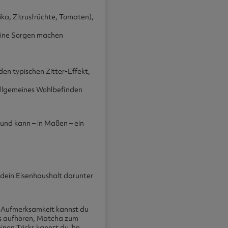
ika, Zitrusfrüchte, Tomaten),
 keine Sorgen machen
en typischen Zitter-Effekt,
 allgemeines Wohlbefinden
v und kann – in Maßen – ein
s dein Eisenhaushalt darunter
en Aufmerksamkeit kannst du
ns aufhören, Matcha zum
einen Tricks kannst du ihn