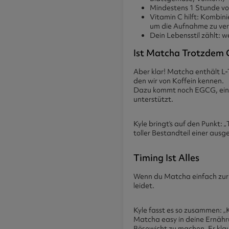
Mindestens 1 Stunde vo
Vitamin C hilft:
Kombinie
um die Aufnahme zu ve
Dein Lebensstil zählt:
we
Ist Matcha Trotzdem 
Aber klar! Matcha enthält L-
den wir von Koffein kennen.
Dazu kommt noch EGCG, ein s
unterstützt.
Kyle bringt’s auf den Punkt: 
toller Bestandteil einer aus
Timing Ist Alles
Wenn du Matcha einfach zur r
leidet.
Kyle fasst es so zusammen: 
Matcha easy in deine Ernähr
Bösewicht zu machen. Er klaut 