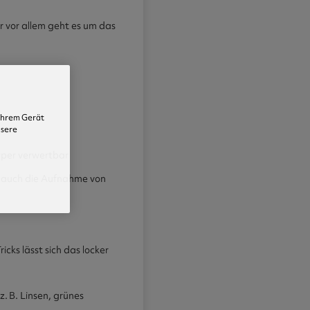
r vor allem geht es um das
 Ihrem Gerät
nsere
örper verwertbar
es auch die Aufnahme von
cks lässt sich das locker
z. B. Linsen, grünes