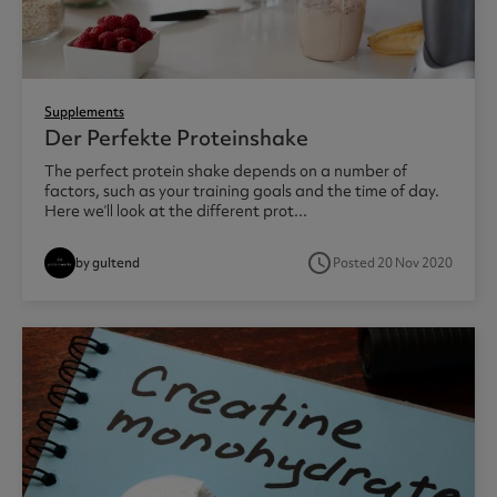
Supplements
Der Perfekte Proteinshake
The perfect protein shake depends on a number of
factors, such as your training goals and the time of day.
Here we’ll look at the different prot...
access_time
by gultend
Posted 20 Nov 2020