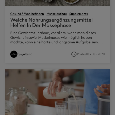
Gesund & Wohlbefinden
Muskelaufbau
Supplements
Welche Nahrungsergänzungsmittel
Helfen In Der Massephase
Eine Gewichtszunahme, vor allem, wenn man dieses
Gewicht in soviel Muskelmasse wie möglich haben
möchte, kann eine harte und langsame Aufgabe sein. ...
access_time
by gultend
Posted 03 Dez 2020