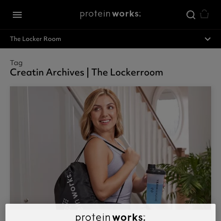
Zum Hauptinhalt springen
menu
expand_less
The Locker Room
Tag
Creatin Archives | The Lockerroom