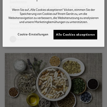
Supplements
Können Frauen Kreatin Einnehmen? |
Wenn Sie auf „Alle Cookies akzeptieren“ klicken, stimmen Sie der
Vorteile & Nebenwirkungen
Speicherung von Cookies auf Ihrem Gerät zu, um die
Websitenavigation zu verbessern, die Websitenutzung zu analysieren
Können Frauen Kreatin Nehmen & Sollten Sie? Kreatin
und unsere Marketingbemühungen zu unterstützen.
Monohydrat ist eines der am besten erforschten und
beliebtesten Sport Nahrungsergänzungsmitt...
Cookie-Einstellungen
Alle Cookies akzeptieren
access_time
by gabsr
Posted 30 Mai 2022