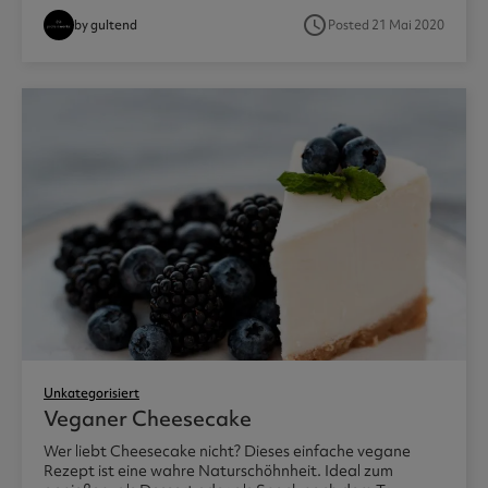
access_time
by gultend
Posted 21 Mai 2020
Unkategorisiert
Veganer Cheesecake
Wer liebt Cheesecake nicht? Dieses einfache vegane
Rezept ist eine wahre Naturschöhnheit. Ideal zum