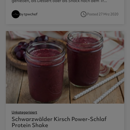
genießen, als Dessert oder als Snack nach dem Tr...
access_time
by tpwchef
Posted 27 Mrz 2020
Unkategorisiert
Schwarzwälder Kirsch Power-Schlaf
Protein Shake