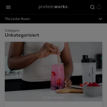
Zum Hauptinhalt springen
menu
expand_less
The Locker Room
Category
Unkategorisiert