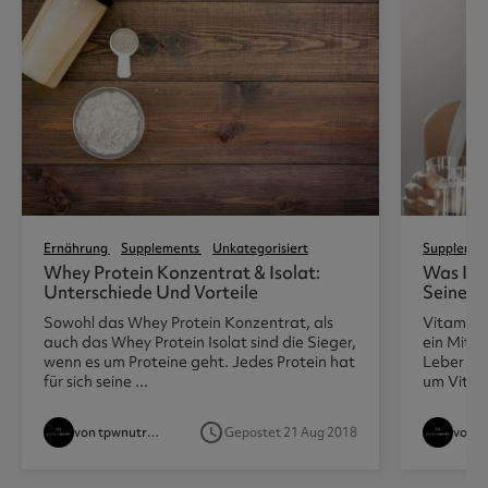
Ernährung
Supplements
Unkategorisiert
Supplemen
Whey Protein Konzentrat & Isolat:
Was Ist
Unterschiede Und Vorteile
Seine Vo
Sowohl das Whey Protein Konzentrat, als
Vitamine 
auch das Whey Protein Isolat sind die Sieger,
ein Mitgl
wenn es um Proteine geht. Jedes Protein hat
Leber ha
für sich seine ...
um Vitami
access_time
von tpwnutritionist
Gepostet 21 Aug 2018