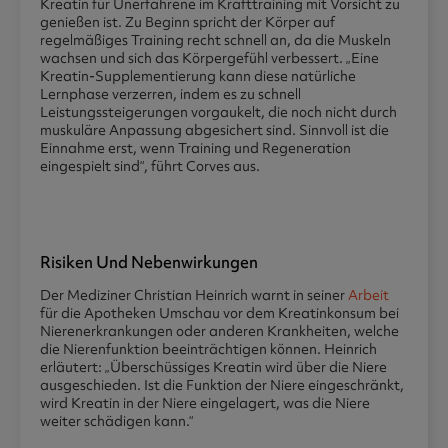
Kreatin für Unerfahrene im Krafttraining mit Vorsicht zu
genießen ist. Zu Beginn spricht der Körper auf
regelmäßiges Training recht schnell an, da die Muskeln
wachsen und sich das Körpergefühl verbessert. „Eine
Kreatin-Supplementierung kann diese natürliche
Lernphase verzerren, indem es zu schnell
Leistungssteigerungen vorgaukelt, die noch nicht durch
muskuläre Anpassung abgesichert sind. Sinnvoll ist die
Einnahme erst, wenn Training und Regeneration
eingespielt sind“, führt Corves aus.
Risiken Und Nebenwirkungen
Der Mediziner Christian Heinrich warnt in seiner
Arbeit
für die Apotheken Umschau vor dem Kreatinkonsum bei
Nierenerkrankungen oder anderen Krankheiten, welche
die Nierenfunktion beeinträchtigen können. Heinrich
erläutert: „Überschüssiges Kreatin wird über die Niere
ausgeschieden. Ist die Funktion der Niere eingeschränkt,
wird Kreatin in der Niere eingelagert, was die Niere
weiter schädigen kann.“