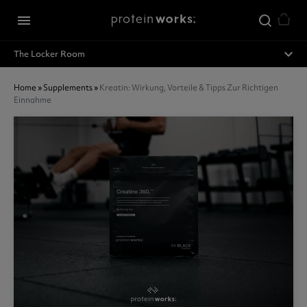
Zum Hauptinhalt springen
menu
expand_less
The Locker Room
Home
»
Supplements
»
Kreatin: Wirkung, Vorteile & Tipps Zur Richtigen
Einnahme