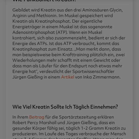
Gebildet wird Kreatin aus den drei Aminosäuren Glycin,
Arginin und Methionin. Im Muskel gespeichert wird
Kreatin als Kreatinphosphat. Der eigentliche
Energieträger in einem Muskel ist das sogenannte
Adenosintriphosphat (ATP). Wenn ein Muskel
kontrahiert, sich also zusammenzieht, bedient er sich der
Energie des ATPs. Ist das ATP verbraucht, kommt das
Kreatinphosphat zum Einsatz. „Man merkt dann, dass
man beispielsweise beim Krafttraining plötzlich ein, zwei
Wiederholungen mehr schafft mit einem Gewicht oder
dass man als Läufer für den Endspurt noch etwas mehr
Energie hat“, verdeutlicht der Sportwissenschaftler
Jürgen Gießing in einem
Artikel
von Inka Zimmermann.
Wie Viel Kreatin Sollte Ich Täglich Einnehmen?
In ihrem
Beitrag
für die Sportärztezeitung erklären
Robert Percy Marshall und Jürgen Gießing, dass ein
gesunder Körper fähig sei, täglich 1-2 Gramm Kreatin zu
produzieren. Im Laufe des Tages verbrauche der Mensch