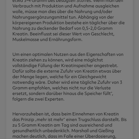
etwa 3-4 Gramm des besagten Stoffes. Wenn man den
Verbrauch mit Produktion und Aufnahme ausgleichen
wolle, müsse man dies über die Nahrung und/oder
Nahrungsergänzungsmittel tun. Abhängig von der
körpereigenen Produktion bestehe ein täglicher über die
Nahrung zu deckender Bedarf von 0,5-2,0 Gramm
Kreatin. Beeinflusst sei dieser Wert von Geschlecht,
Muskelmasse und Ernährungsform.
Um einen optimalen Nutzen aus den Eigenschaften von
Kreatin ziehen zu können, wird eine möglichst
vollständige Füllung der Kreatinspeicher angestrebt.
Dafür sollte die externe Zufuhr von Kreatin etwas über
der Menge liegen, welche für ein Gleichgewicht
notwendig wäre. Daher wird eine tägliche Zufuhr von 3
Gramm empfohlen, welches nicht nur die Verluste
ersetzt, sondern darüber hinaus die Speicher füllt“,
folgern die zwei Experten.
Hervorzuheben ist, dass beim Einnehmen von Kreatin
das Prinzip „mehr ist mehr“ einen Trugschluss darstellt. Bis
zu 5 Gramm Kreatin am Tag sind ausreichend und
gesundheitlich unbedenklich. Marshall und Gießing
machen deutlich, dass im Falle einer Überdosierung,