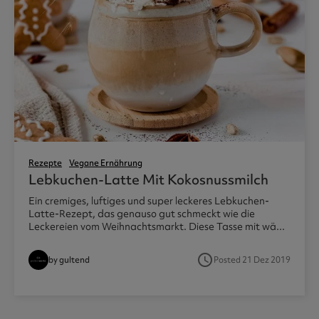
Rezepte
Vegane Ernährung
Lebkuchen-Latte Mit Kokosnussmilch
Ein cremiges, luftiges und super leckeres Lebkuchen-
Latte-Rezept, das genauso gut schmeckt wie die
Leckereien vom Weihnachtsmarkt. Diese Tasse mit wä...
access_time
by gultend
Posted 21 Dez 2019
1