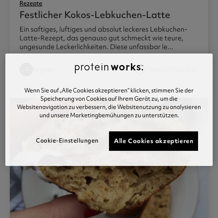
Rezepte
Festlicher Kokos-Lebkuchen-Latte
Ein saftiges, luftiges und absolut leckeres Lebkuchen-
Latte-Rezept, das genauso gut schmeckt wie teure,
ungesunde Leckerlichkeiten. Diese unfassbar le...
access_time
by gabsr
Posted 03 Dez 2021
Wenn Sie auf „Alle Cookies akzeptieren“ klicken, stimmen Sie der
Speicherung von Cookies auf Ihrem Gerät zu, um die
Websitenavigation zu verbessern, die Websitenutzung zu analysieren
und unsere Marketingbemühungen zu unterstützen.
Cookie-Einstellungen
Alle Cookies akzeptieren