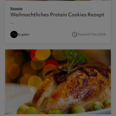
Rezepte
Weihnachtliches Protein Cookies Rezept
...
access_time
by gabsr
Posted 07 Dez 2020