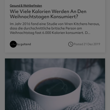
Gesund & Wohlbefinden
Wie Viele Kalorien Werden An Den
Weihnachtstagen Konsumiert?
Im Jahr 2016 fand eine Studie von Wren Kitchens heraus,
dass die durchschnittliche britische Person am
Weihnachtstag fast 6.000 Kalorien konsumiert. D...
access_time
by gultend
Posted 21 Dez 2019