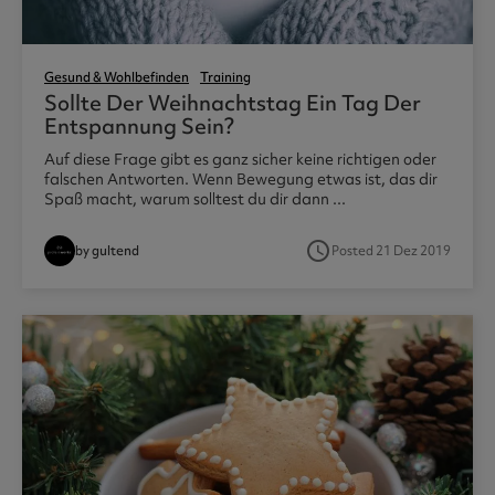
Gesund & Wohlbefinden
Training
Sollte Der Weihnachtstag Ein Tag Der
Entspannung Sein?
Auf diese Frage gibt es ganz sicher keine richtigen oder
falschen Antworten. Wenn Bewegung etwas ist, das dir
Spaß macht, warum solltest du dir dann ...
access_time
by gultend
Posted 21 Dez 2019