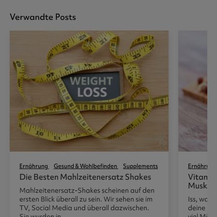
Verwandte Posts
Ernährung
Gesund & Wohlbefinden
Supplements
Ernährung
Die Besten Mahlzeitenersatz Shakes
Vitamin
Muskel
Mahlzeitenersatz-Shakes scheinen auf den
ersten Blick überall zu sein. Wir sehen sie im
Iss, was 
TV, Social Media und überall dazwischen.
deine Mak
Sie wurden in ...
viel Müll