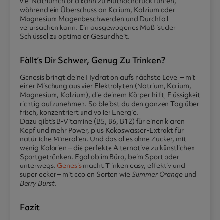
viel Natriumchlorid kann zu Bluthochdruck führen,
während ein Überschuss an Kalium, Kalzium oder
Magnesium Magenbeschwerden und Durchfall
verursachen kann. Ein ausgewogenes Maß ist der
Schlüssel zu optimaler Gesundheit.
Fällt’s Dir Schwer, Genug Zu Trinken?
Genesis bringt deine Hydration aufs nächste Level – mit
einer Mischung aus vier Elektrolyten (Natrium, Kalium,
Magnesium, Kalzium), die deinem Körper hilft, Flüssigkeit
richtig aufzunehmen. So bleibst du den ganzen Tag über
frisch, konzentriert und voller Energie.
Dazu gibt’s B-Vitamine (B5, B6, B12) für einen klaren
Kopf und mehr Power, plus Kokoswasser-Extrakt für
natürliche Mineralien. Und das alles ohne Zucker, mit
wenig Kalorien – die perfekte Alternative zu künstlichen
Sportgetränken. Egal ob im Büro, beim Sport oder
unterwegs:
Genesis
macht Trinken easy, effektiv und
superlecker – mit coolen Sorten wie
Summer Orange
und
Berry Burst
.
Fazit