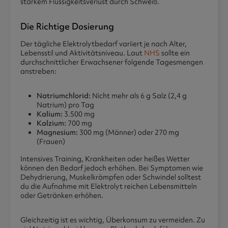
starkem Flüssigkeitsverlust durch Schweiß.
Die Richtige Dosierung
Der tägliche Elektrolytbedarf variiert je nach Alter,
Lebensstil und Aktivitätsniveau. Laut
NHS
sollte ein
durchschnittlicher Erwachsener folgende Tagesmengen
anstreben:
Natriumchlorid:
Nicht mehr als 6 g Salz (2,4 g
Natrium) pro Tag
Kalium:
3.500 mg
Kalzium:
700 mg
Magnesium:
300 mg (Männer) oder 270 mg
(Frauen)
Intensives Training, Krankheiten oder heißes Wetter
können den Bedarf jedoch erhöhen. Bei Symptomen wie
Dehydrierung, Muskelkrämpfen oder Schwindel solltest
du die Aufnahme mit Elektrolyt reichen Lebensmitteln
oder Getränken erhöhen.
Gleichzeitig ist es wichtig, Überkonsum zu vermeiden. Zu